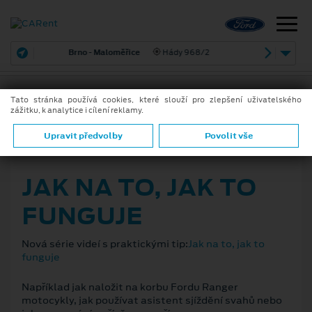
Brno - Maloměřice
Hády 968/2
Tato stránka používá cookies, které slouží pro zlepšení uživatelského
zážitku, k analytice i cílení reklamy.
ZPĚT
Upravit předvolby
Povolit vše
6. 4. 2021
JAK NA TO, JAK TO
FUNGUJE
Nová série videí s praktickými tip:
Jak na to, jak to
funguje
Například jak naložit na korbu Fordu Ranger
motocykly, jak používat asistent sjíždění svahů nebo