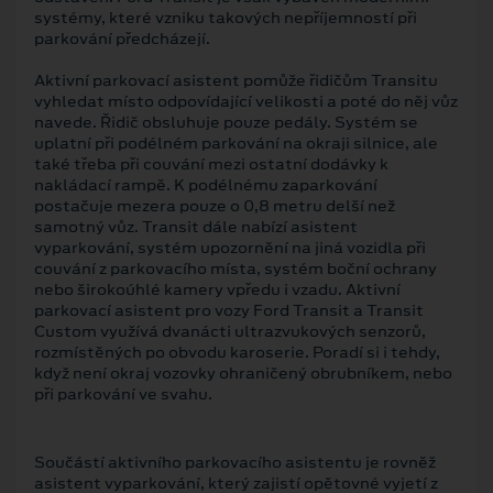
systémy, které vzniku takových nepříjemností při
parkování předcházejí.
Aktivní parkovací asistent pomůže řidičům Transitu
vyhledat místo odpovídající velikosti a poté do něj vůz
navede. Řidič obsluhuje pouze pedály. Systém se
uplatní při podélném parkování na okraji silnice, ale
také třeba při couvání mezi ostatní dodávky k
nakládací rampě. K podélnému zaparkování
postačuje mezera pouze o 0,8 metru delší než
samotný vůz. Transit dále nabízí asistent
vyparkování, systém upozornění na jiná vozidla při
couvání z parkovacího místa, systém boční ochrany
nebo širokoúhlé kamery vpředu i vzadu. Aktivní
parkovací asistent pro vozy Ford Transit a Transit
Custom využívá dvanácti ultrazvukových senzorů,
rozmístěných po obvodu karoserie. Poradí si i tehdy,
když není okraj vozovky ohraničený obrubníkem, nebo
při parkování ve svahu.
Součástí aktivního parkovacího asistentu je rovněž
asistent vyparkování, který zajistí opětovné vyjetí z