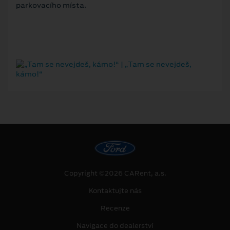
parkovacího místa.
Copyright ©2026 CARent, a.s.
Kontaktujte nás
Recenze
Navigace do dealerství