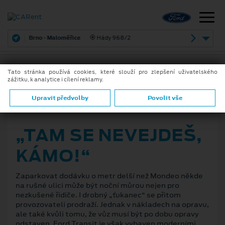
Brno - Maloměřice
Hády 968/2
Tato stránka používá cookies, které slouží pro zlepšení uživatelského
zážitku, k analytice i cílení reklamy.
ZPĚT
Upravit předvolby
Povolit vše
2. 3. 2020
„TAM SE NEVEJDEŠ,
KÁMO!“
Zaparkovat dodávku o metr delší než Mondeo někde
na rušné ulici může být noční můrou nejen pro
nezkušené řidiče. I drobný „ťukanec“ se přitom
provozovateli prodraží. Jednak v nákladech na opravu,
ale také kvůli tomu, že vůz musí být po dobu opravy
odstaven. Ford Transit je však vybaven moderními