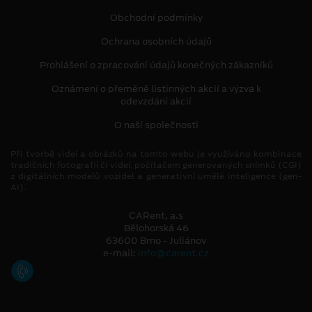
Obchodní podmínky
Ochrana osobních údajů
Prohlášení o zpracování údajů konečných zákazníků
Oznámení o přeměně listinných akcií a výzva k
odevzdání akcií
O naší společnosti
Při tvorbě videí a obrázků na tomto webu je využíváno kombinace
tradičních fotografií či videí, počítačem generovaných snímků (CGI)
z digitálních modelů vozidel a generativní umělé inteligence (gen-
AI).
CARent, a.s
Bělohorská 46
63600 Brno - Juliánov
e-mail:
info@carent.cz