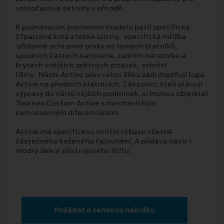
volnočasové aktivity v přírodě.
K poznávacím znamením modelu patří specifická
17palcová kola z lehké slitiny, specifická mřížka
přídavné ochranné prvky na lemech blatníků,
spodních částech karoserie, zadním nárazníku a
krytech vnějších zpětných zrcátek, střešní
ližiny. Nápis Active přes celou šířku zádi doplňují loga
Active na předních blatnících. Zákazníci, kteří plánují
výpravy do náročnějších podmínek, si mohou objednat
Tourneo Custom Active s mechanickým
samosvorným diferenciálem.
Active má specifickou vnitřní výbavu včetně
částečného koženého čalounění, A přidává navíc i
modrý dekor přístrojového štítu.
Požádat o cenovou nabídku