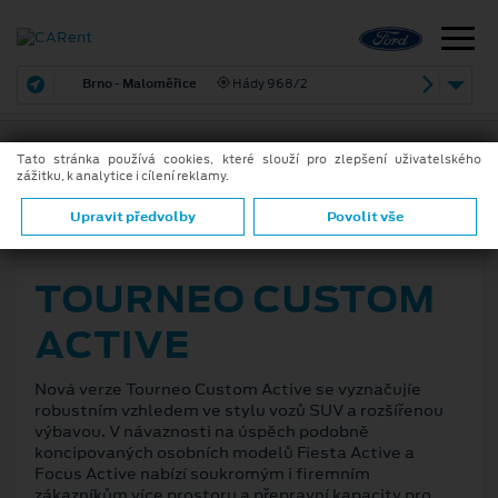
Brno - Maloměřice
Hády 968/2
Tato stránka používá cookies, které slouží pro zlepšení uživatelského
zážitku, k analytice i cílení reklamy.
ZPĚT
Upravit předvolby
Povolit vše
16. 6. 2020
TOURNEO CUSTOM
ACTIVE
Nová verze Tourneo Custom Active se vyznačujíe
robustním vzhledem ve stylu vozů SUV a rozšířenou
výbavou. V návaznosti na úspěch podobně
koncipovaných osobních modelů Fiesta Active a
Focus Active nabízí soukromým i firemním
zákazníkům více prostoru a přepravní kapacity pro