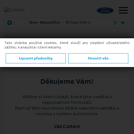
Brno - Maloměřice
Hády 968/2
Tato stránka používá cookies, které slouží pro zlepšení uživatelského
zážitku, k analytice i cílení reklamy.
Upravit předvolby
Povolit vše
Děkujeme Vám!
Vážíme si všech údajů, které jste uvedl/a v
registračním formuláři.
Nyní už Vám neuniknou žádné speciální nabídky a
novinky z našeho autocentra.
Váš CARent