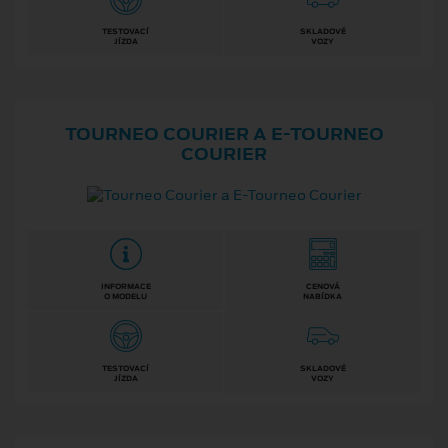
TESTOVACÍ
SKLADOVÉ
JÍZDA
VOZY
TOURNEO COURIER A E⁠-⁠TOURNEO
COURIER
INFORMACE
CENOVÁ
O MODELU
NABÍDKA
TESTOVACÍ
SKLADOVÉ
JÍZDA
VOZY