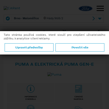
Brno - Maloměřice
Hády 968/2
OSOBNÍ A UŽITKOVÉ
Tato stránka používá cookies, které slouží pro zlepšení uživatelského
zážitku, k analytice i cílení reklamy.
VOZY FORD
Upravit předvolby
Povolit vše
PUMA A ELEKTRICKÁ PUMA GEN⁠-⁠E
INFORMACE
CENOVÁ
O MODELU
NABÍDKA