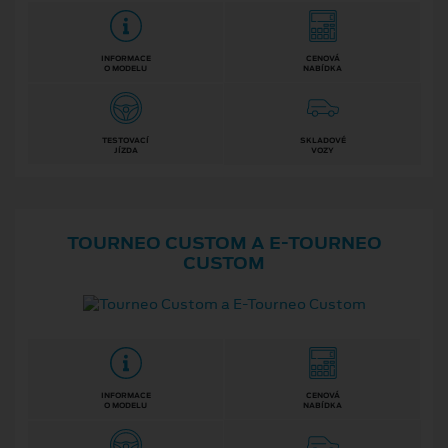
INFORMACE
CENOVÁ
O MODELU
NABÍDKA
TESTOVACÍ
SKLADOVÉ
JÍZDA
VOZY
TOURNEO CUSTOM A E⁠-⁠TOURNEO
CUSTOM
INFORMACE
CENOVÁ
O MODELU
NABÍDKA