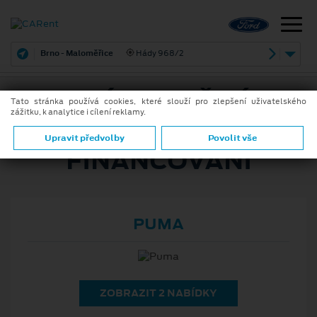
Brno - Maloměřice
Hády 968/2
ZVÝHODNĚNÁ
Tato stránka používá cookies, které slouží pro zlepšení uživatelského
zážitku, k analytice i cílení reklamy.
NABÍDKA A
Upravit předvolby
Povolit vše
FINANCOVÁNÍ
PUMA
ZOBRAZIT 2 NABÍDKY