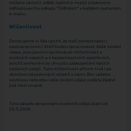
můžete ukončit odběr našich e-mailů stisknutím
odhlašovacího odkazu "Odhlásit" v každém zaslaném
e-mailu.
Mlčenlivost
Dovolujeme si Vás ujistit, že naši zaměstnanci i
spolupracovníci, kteří budou zpracovávat Vaše osobní
údaje, jsou povinni zachovávat mlčenlivost o
osobních údajích a o bezpečnostních opatřeních,
jejichž zveřejnění by ohrozilo zabezpečení Vašich
osobních údajů. Tato mlčenlivost přitom trvá i po
skončení závazkových vztahů s námi. Bez vašeho
souhlasu nebudou vaše osobní údaje vydány žádné
jiné třetí straně.
Tyto zásady zpracování osobních údajů platí od
25.5.2018.