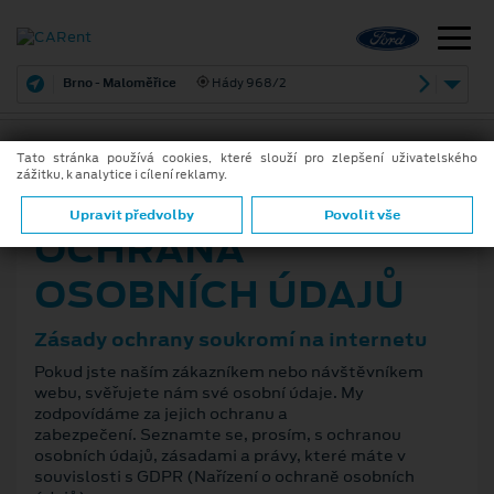
Brno - Maloměřice
Hády 968/2
Tato stránka používá cookies, které slouží pro zlepšení uživatelského
zážitku, k analytice i cílení reklamy.
Upravit předvolby
Povolit vše
OCHRANA
OSOBNÍCH ÚDAJŮ
Zásady ochrany soukromí na internetu
Pokud jste naším zákazníkem nebo návštěvníkem
webu, svěřujete nám své osobní údaje. My
zodpovídáme za jejich ochranu a
zabezpečení. Seznamte se, prosím, s ochranou
osobních údajů, zásadami a právy, které máte v
souvislosti s GDPR (Nařízení o ochraně osobních