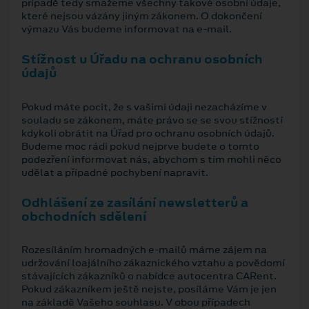
případě tedy smažeme všechny takové osobní údaje,
které nejsou vázány jiným zákonem. O dokončení
výmazu Vás budeme informovat na e-mail.
Stížnost u Úřadu na ochranu osobních
údajů
Pokud máte pocit, že s vašimi údaji nezacházíme v
souladu se zákonem, máte právo se se svou stížností
kdykoli obrátit na Úřad pro ochranu osobních údajů.
Budeme moc rádi pokud nejprve budete o tomto
podezření informovat nás, abychom s tím mohli něco
udělat a případné pochybení napravit.
Odhlášení ze zasílání newsletterů a
obchodních sdělení
Rozesíláním hromadných e-mailů máme zájem na
udržování loajálního zákaznického vztahu a povědomí
stávajících zákazníků o nabídce autocentra CARent.
Pokud zákazníkem ještě nejste, posíláme Vám je jen
na základě Vašeho souhlasu. V obou případech