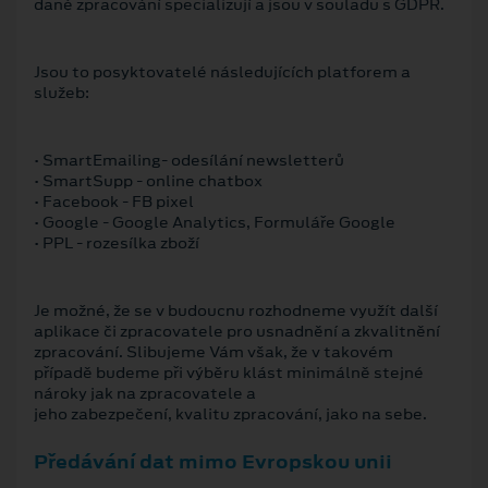
dané zpracování specializují a jsou v souladu s GDPR.
Jsou to posyktovatelé následujících platforem a
služeb:
• SmartEmailing- odesílání newsletterů
• SmartSupp - online chatbox
• Facebook - FB pixel
• Google - Google Analytics, Formuláře Google
• PPL - rozesílka zboží
Je možné, že se v budoucnu rozhodneme využít další
aplikace či zpracovatele pro usnadnění a zkvalitnění
zpracování. Slibujeme Vám však, že v takovém
případě budeme při výběru klást minimálně stejné
nároky jak na zpracovatele a
jeho zabezpečení, kvalitu zpracování, jako na sebe.
Předávání dat mimo Evropskou unii