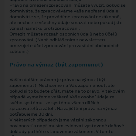
Právo na omezení zpracování můžete využít, pokud se
domníváte, že zpracováváme vaše nepřesné údaje,
domníváte se, že provádíme zpracování nezákonně,
ale nechcete všechny údaje smazat nebo pokud jste
vznesl námitku proti zpracování.
Omezit můžete rozsah osobních údajů nebo účelů
zpracování. (Např. odhlášením z newsletteru
omezujete účel zpracování pro zasílání obchodních
sdělení.)
Právo na výmaz (být zapomenut)
Vaším dalším právem je právo na výmaz (být
zapomenut). Nechceme na Vás zapomenout, ale
pokud si to budete přát, máte na to právo. V takovém
případě vymažeme veškeré Vaše osobní údaje ze
svého systému i ze systému všech dílčích
zpracovatelů a záloh. Na zajištění práva na výmaz
potřebujeme 30 dní.
V některých případech jsme vázáni zákonnou
povinností a např. musím evidovat vystavené daňové
doklady po lhůtu stanovenou zákonem. V tomto