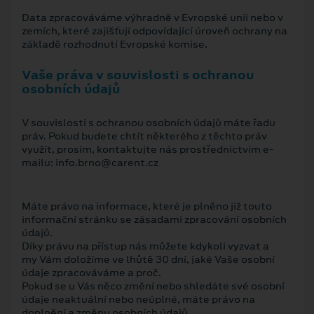
Data zpracováváme výhradně v Evropské unii nebo v
zemích, které zajišťují odpovídající úroveň ochrany na
základě rozhodnutí Evropské komise.
Vaše práva v souvislosti s ochranou
osobních údajů
V souvislosti s ochranou osobních údajů máte řadu
práv. Pokud budete chtít některého z těchto práv
využít, prosím, kontaktujte nás prostřednictvím e-
mailu: info.brno@carent.cz
Máte právo na informace, které je plněno již touto
informační stránku se zásadami zpracování osobních
údajů.
Díky právu na přístup nás můžete kdykoli vyzvat a
my Vám doložíme ve lhůtě 30 dní, jaké Vaše osobní
údaje zpracováváme a proč.
Pokud se u Vás něco změní nebo shledáte své osobní
údaje neaktuální nebo neúplné, máte právo na
doplnění a změnu osobních údajů.