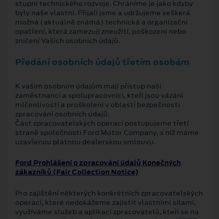
stupni technického rozvoje. Chráníme je jako kdyby
byly naše vlastní. Přijali jsme a udržujeme veškerá
možná (aktuálně známá) technická a organizační
opatření, která zamezují zneužití, poškození nebo
zničení Vašich osobních údajů.
Předání osobních údajů třetím osobám
K vašim osobním údajům mají přístup naši
zaměstnanci a spolupracovníci, kteří jsou vázáni
mlčenlivostí a proškoleni v oblasti bezpečnosti
zpracování osobních údajů.
Část zpracovatelských operací postupujeme třetí
straně společnosti Ford Motor Company, s níž máme
uzavřenou platnou dealerskou smlouvu.
Ford Prohlášení o zpracování údajů Konečných
zákazníků (Fair Collection Notice)
Pro zajištění některých konkrétních zpracovatelských
operací, které nedokážeme zajistit vlastními silami,
využíváme služeb a aplikací zpracovatelů, kteří se na