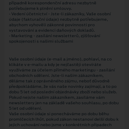
případně korespondenční adresu nezbytně
potřebujeme k plnění smlouvy.
• Vedení účetnictví - Jste-li zákazníky, Vaše osobní
údaje (fakturační údaje) nezbytně potřebujeme,
abychom vyhověli zákonné povinnosti pro
vystavování a evidenci daňových dokladů.
• Marketing - zasílání newsletterů, zjišťování
spokojenosti s našimi službami
Vaše osobní údaje (e-mail a jméno), pohlaví, na co
klikáte v e-mailu a kdy je nejčastěji otevíráte
využíváme za účelem přímého marketingu - zasílání
obchodních sdělení. Jste-li naším zákazníkem,
děláme tak z oprávněného zájmu, neboť důvodně
předpokládáme, že vás naše novinky zajímají, a to po
dobu 5 let od poslední objednávky zboží nebo služeb.
Pokud nejste naším zákazníkem, zasíláme vám
newslettery jen na základě vašeho souhlasu, po dobu
5 let od udělení.
Vaše osobní údaje si ponecháváme po dobu běhu
promlčecích lhůt, pokud zákon nestanoví delší dobu k
jejich uchování nebo jsme v konkrétních případech