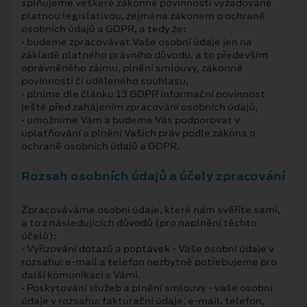
splňujeme veškeré zákonné povinnosti vyžadované
platnou legislativou, zejména zákonem o ochraně
osobních údajů a GDPR, a tedy že:
• budeme zpracovávat Vaše osobní údaje jen na
základě platného právního důvodu, a to především
oprávněného zájmu, plnění smlouvy, zákonné
povinnosti či uděleného souhlasu,
• plníme dle článku 13 GDPR informační povinnost
ještě před zahájením zpracování osobních údajů,
• umožníme Vám a budeme Vás podporovat v
uplatňování a plnění Vašich práv podle zákona o
ochraně osobních údajů a GDPR.
Rozsah osobních údajů a účely zpracování
Zpracováváme osobní údaje, které nám svěříte sami,
a to z následujících důvodů (pro naplnění těchto
účelů):
• Vyřizování dotazů a poptávek - Vaše osobní údaje v
rozsahu: e-mail a telefon nezbytně potřebujeme pro
další komunikaci s Vámi.
• Poskytování služeb a plnění smlouvy - vaše osobní
údaje v rozsahu: fakturační údaje, e-mail, telefon,