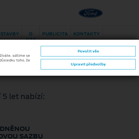
Brno - Juliánov
Bělohorská
ESTAVBY
O
PUBLICITA
KONTAKTY
NÁS
Asistenční
Pomoc při
CARent
Povolit vše
služba
nehodě
pohotovost
žíváte, sdílíme se
 důsledku toho, že
Upravit předvolby
5 let nabízí:
DNĚNOU
OVOU SAZBU