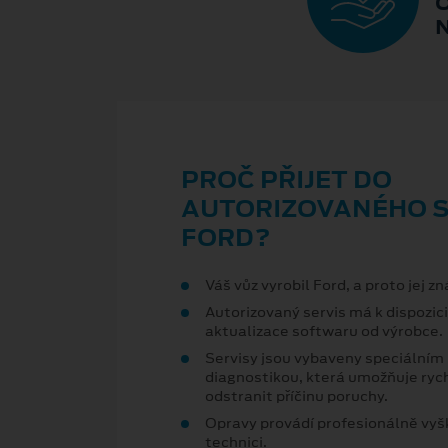
PROČ PŘIJET DO
AUTORIZOVANÉHO S
FORD?
Váš vůz vyrobil Ford, a proto jej zn
Autorizovaný servis má k dispozici
aktualizace softwaru od výrobce.
Servisy jsou vybaveny speciálním
diagnostikou, která umožňuje rych
odstranit příčinu poruchy.
Opravy provádí profesionálně vyšk
technici.