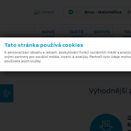
Brno - Maloměřice
H
NOVÉ
OJETÉ
SERVIS
TR
VOZY
VOZY
CE
Tato stránka používá cookies
Záruky
Ford Service
Program
VideoCh
Plan
5+
K personalizaci obsahu a reklam, poskytování funkcí sociálních médií a analý
svými partnery pro sociální média, inzerci a analýzy. Partneři tyto údaje moho
používáte jejich služby.
Výhodnější z