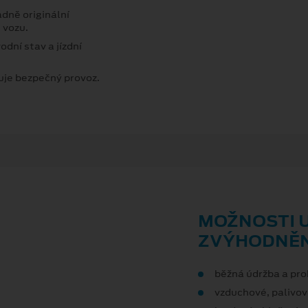
dně originální
 vozu.
odní stav a jízdní
uje bezpečný provoz.
MOŽNOSTI 
ZVÝHODNĚN
běžná údržba a pro
vzduchové, palivové