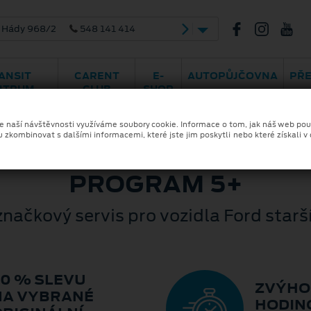
ády 968/2
548 141 414
ANSIT
CARENT
E-
AUTOPŮJČOVNA
PŘ
NTRUM
CLUB
SHOP
eck
Příslušenství
Centrum
Velkoobchod
karosářských oprav
ze naší návštěvnosti využíváme soubory cookie. Informace o tom, jak náš web pou
u zkombinovat s dalšími informacemi, které jste jim poskytli nebo které získali v
PROGRAM 5+
načkový servis pro vozidla Ford starší 
20 % SLEVU
ZVÝHO
NA VYBRANÉ
HODIN