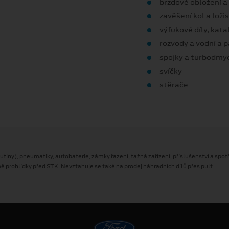
brzdové obložení a
zavěšení kol a loži
výfukové díly, kata
rozvody a vodní a 
spojky a turbodmy
svíčky
stěrače
utiny), pneumatiky, autobaterie, zámky řazení, tažná zařízení, příslušenství a spotř
prohlídky před STK. Nevztahuje se také na prodej náhradních dílů přes pult.