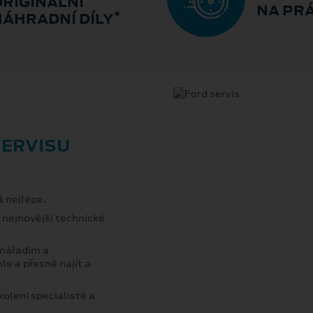
ORIGINÁLNÍ
NA PRÁ
*
NÁHRADNÍ DÍLY
ERVISU
á nejlépe.
 nejnovější technické
 nářadím a
le a přesně najít a
olení specialisté a