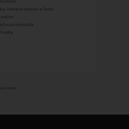
 tlumiče
ska, ramena náprav a řízení
lyzátor
palivová čerpadla
chadla
ební zboží.