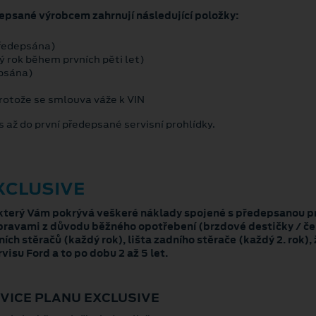
depsané výrobcem zahrnují následující položky:
předepsána)
ý rok během prvních pěti let)
epsána)
rotože se smlouva váže k VIN
 až do první předepsané servisní prohlídky.
XCLUSIVE
 který Vám pokrývá veškeré náklady spojené s předepsanou pr
opravami z důvodu běžného opotřebení (brzdové destičky / če
ích stěračů (každý rok), lišta zadního stěrače (každý 2. rok)
isu Ford a to po dobu 2 až 5 let.
VICE PLANU EXCLUSIVE