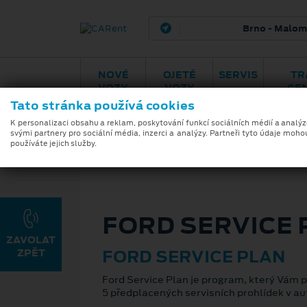
Brno - Maloměřice
H
NOVÉ
OJETÉ
SERVIS
TR
VOZY
VOZY
CE
Tato stránka používá cookies
Záruky
Ford Service
Program
VideoCh
Plan
5+
K personalizaci obsahu a reklam, poskytování funkcí sociálních médií a analý
svými partnery pro sociální média, inzerci a analýzy. Partneři tyto údaje moho
používáte jejich služby.
FORD SERVICE 
FORD SERVICE PLAN
Ford Service Plan je program, který Vám 
5 předplacených servisních prohlídek v au