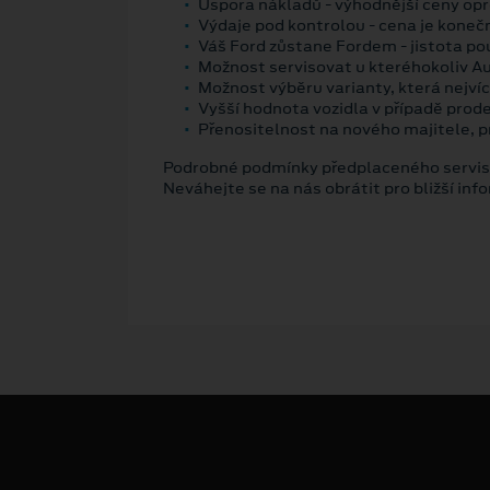
Úspora nákladů - výhodnější ceny opro
Výdaje pod kontrolou - cena je konečná
Váš Ford zůstane Fordem - jistota použ
Možnost servisovat u kteréhokoliv A
Možnost výběru varianty, která nejv
Vyšší hodnota vozidla v případě prode
Přenositelnost na nového majitele, p
Podrobné podmínky předplaceného serv
Neváhejte se na nás obrátit pro bližší inf