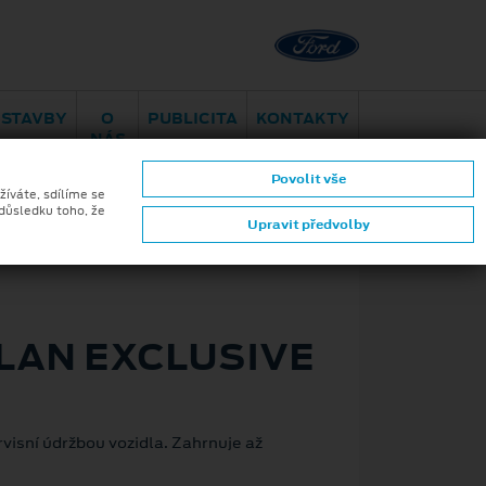
Brno - Juliánov
Bělohorská
ESTAVBY
O
PUBLICITA
KONTAKTY
NÁS
Asistenční
Pomoc při
CARent
Povolit vše
služba
nehodě
pohotovost
žíváte, sdílíme se
 důsledku toho, že
Upravit předvolby
PLAN EXCLUSIVE
visní údržbou vozidla. Zahrnuje až