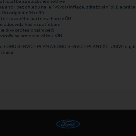
ti platbě za služby jednotlivě
 a to i bez ohledu na její vývoj (inflace, zdražování dílů a práce
ití originálních dílů
utorizovaného partnera Ford v ČR
íce odpovídá Vašim potřebám
je díky profesionální péči
rotože se smlouva váže k VIN
isu FORD SERVICE PLAN A FORD SERVICE PLAN EXCLUSIVE najd
ormace.