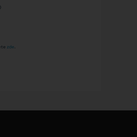
)
ete
zde
.