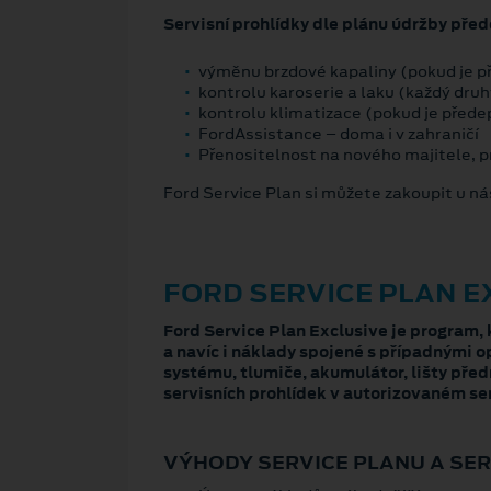
Servisní prohlídky dle plánu údržby pře
výměnu brzdové kapaliny (pokud je 
kontrolu karoserie a laku (každý druh
kontrolu klimatizace (pokud je před
FordAssistance – doma i v zahraničí
Přenositelnost na nového majitele, p
Ford Service Plan si můžete zakoupit u nás
FORD SERVICE PLAN E
Ford Service Plan Exclusive je program,
a navíc i náklady spojené s případnými 
systému, tlumiče, akumulátor, lišty předn
servisních prohlídek v autorizovaném serv
VÝHODY SERVICE PLANU A SER