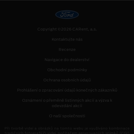
Copyright ©2026 CARent, a.s.
Kontaktujte nás
Recenze
Navigace do dealerství
Obchodní podmínky
Ochrana osobních údajů
Prohlášení o zpracování údajů konečných zákazníků
Oznámení o přeměně listinných akcií a výzva k
odevzdání akcií
O naší společnosti
Při tvorbě videí a obrázků na tomto webu je využíváno kombinace
tradičních fotografií či videí, počítačem generovaných snímků (CGI)