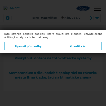
Brno - Maloměřice
Hády 968/2
Tato stránka používá cookies, které slouží pro zlepšení uživatelského
zážitku, k analytice i cílení reklamy.
Upravit předvolby
Povolit vše
Poskytnutí dotace na fotovoltaické systémy
Memorandum o dlouhodobé spolupráci na závazku
města Brna k adaptaci na klimatické změny