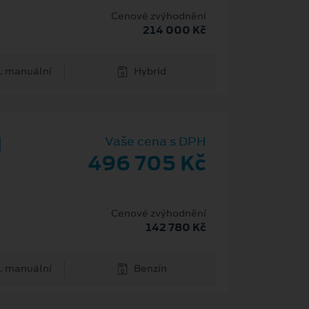
H
Cenové zvýhodnění
214 000 Kč
. manuální
Hybrid
d
Vaše cena s DPH
496 705 Kč
Cenové zvýhodnění
142 780 Kč
. manuální
Benzín