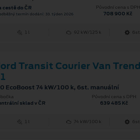
Původní cena s DP
 cestě do ČR
708 900 Kč
edběžný termín dodání: 33. týden 2026
1 l
92 kW/125 k
6st
ord Transit Courier Van Tren
1
.0 EcoBoost 74 kW/100 k, 6st. manuální
bočka
Původní cena s DPH
ntrální sklad v ČR
639 485 Kč
1 l
74 kW/100 k
6st