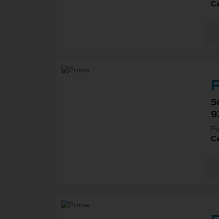
Ce
F
5
9
Po
Ce