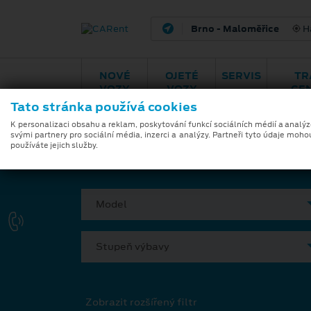
Brno - Maloměřice
H
NOVÉ
OJETÉ
SERVIS
TR
VOZY
VOZY
CE
Tato stránka používá cookies
Modely
Zvýhodněná nabíd
K personalizaci obsahu a reklam, poskytování funkcí sociálních médií a analý
svými partnery pro sociální média, inzerci a analýzy. Partneři tyto údaje moho
používáte jejich služby.
VYBERTE SI VÁŠ VŮZ
Model
Stupeň výbavy
Zobrazit rozšířený filtr