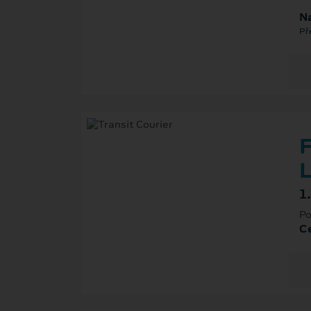
Na
Př
F
L
1
Po
Ce