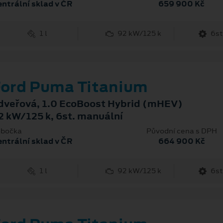
ntrální sklad v ČR
659 900 Kč
1 l
92 kW/125 k
6st
ord Puma Titanium
dveřová, 1.0 EcoBoost Hybrid (mHEV)
2 kW/125 k, 6st. manuální
bočka
Původní cena s DPH
ntrální sklad v ČR
664 900 Kč
1 l
92 kW/125 k
6st