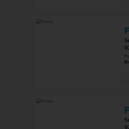
F
5
9
Po
B
F
5
9