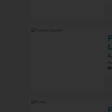
F
L
1
Po
B
F