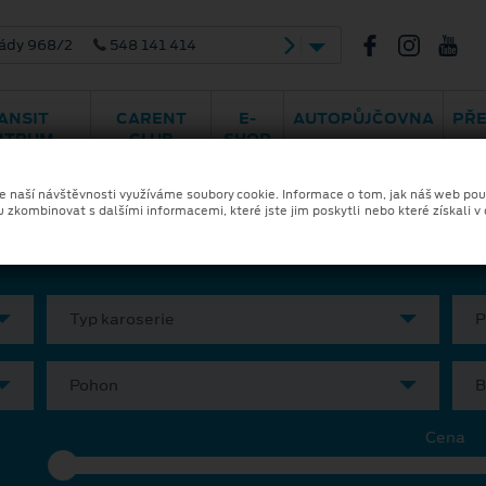
ády 968/2
548 141 414
ANSIT
CARENT
E-
AUTOPŮJČOVNA
PŘ
NTRUM
CLUB
SHOP
ka a financování
Skladové vozy
Ele
ze naší návštěvnosti využíváme soubory cookie. Informace o tom, jak náš web pou
u zkombinovat s dalšími informacemi, které jste jim poskytli nebo které získali v
Typ karoserie
P
Pohon
B
Cena