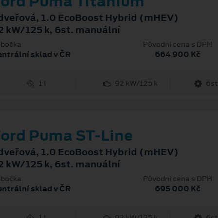
ord Puma Titanium
dveřová, 1.0 EcoBoost Hybrid (mHEV)
2 kW/125 k, 6st. manuální
bočka
Původní cena s DPH
ntrální sklad v ČR
664 900 Kč
1 l
92 kW/125 k
6st
ord Puma ST-Line
dveřová, 1.0 EcoBoost Hybrid (mHEV)
2 kW/125 k, 6st. manuální
bočka
Původní cena s DPH
ntrální sklad v ČR
695 000 Kč
1 l
92 kW/125 k
6st