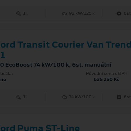
1 l
92 kW/125 k
6st
ord Transit Courier Van Tren
1
.0 EcoBoost 74 kW/100 k, 6st. manuální
bočka
Původní cena s DPH
rno
635 250 Kč
1 l
74 kW/100 k
6st
ord Puma ST-Line