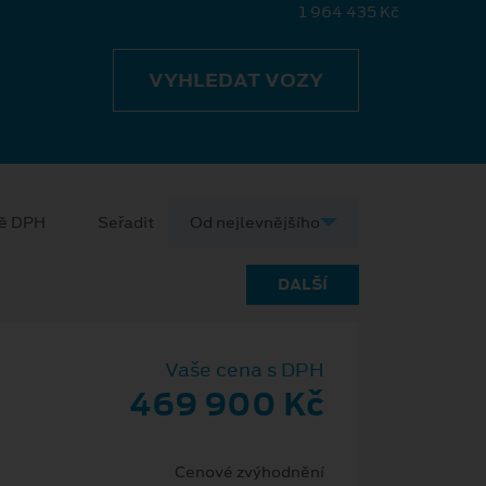
1 964 435 Kč
VYHLEDAT VOZY
ně DPH
Seřadit
DALŠÍ
Vaše cena s DPH
469 900 Kč
Cenové zvýhodnění