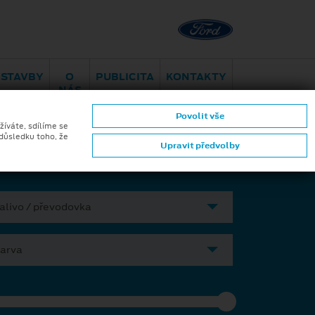
Brno - Juliánov
Bělohorská
ESTAVBY
O
PUBLICITA
KONTAKTY
NÁS
Povolit vše
ktromobilita
Aplikace Ford
žíváte, sdílíme se
 důsledku toho, že
Upravit předvolby
alivo / převodovka
arva