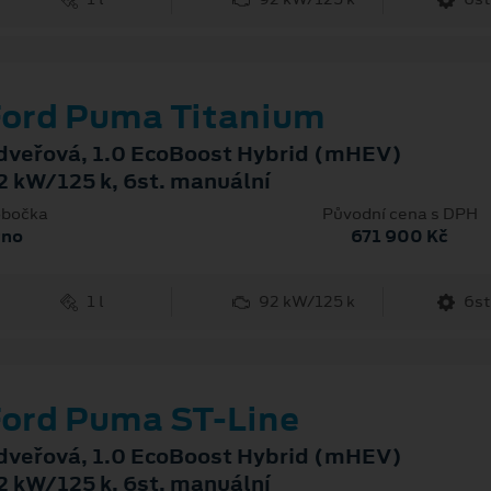
ord Puma Titanium
dveřová, 1.0 EcoBoost Hybrid (mHEV)
2 kW/125 k, 6st. manuální
bočka
Původní cena s DPH
rno
671 900 Kč
1 l
92 kW/125 k
6st
ord Puma ST-Line
dveřová, 1.0 EcoBoost Hybrid (mHEV)
2 kW/125 k, 6st. manuální