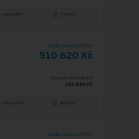
. manuální
Hybrid
d
Vaše cena s DPH
510 620 Kč
Cenové zvýhodnění
124 630 Kč
. manuální
Benzín
Vaše cena s DPH