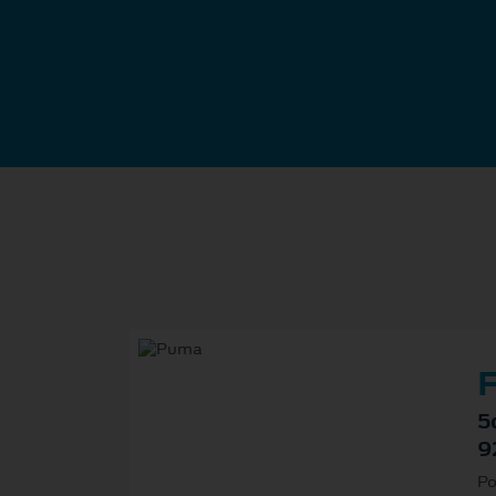
F
5
9
Po