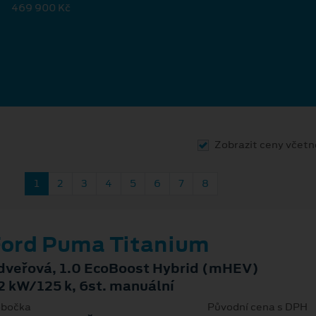
469 900 Kč
Zobrazit ceny včet
1
2
3
4
5
6
7
8
ord Puma Titanium
dveřová, 1.0 EcoBoost Hybrid (mHEV)
2 kW/125 k, 6st. manuální
bočka
Původní cena s DPH