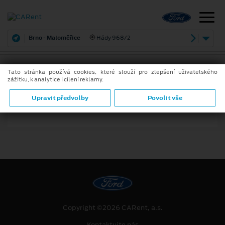
Brno - Maloměřice
Hády 968/2
Tato stránka používá cookies, které slouží pro zlepšení uživatelského
zážitku, k analytice i cílení reklamy.
Upravit předvolby
Povolit vše
Copyright ©2026 CARent, a.s.
Kontaktujte nás