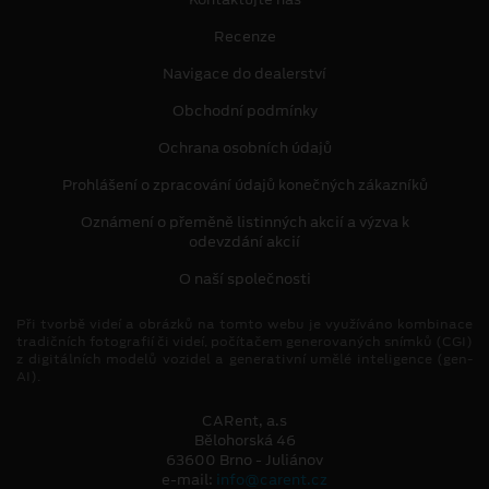
Recenze
Navigace do dealerství
Obchodní podmínky
Ochrana osobních údajů
Prohlášení o zpracování údajů konečných zákazníků
Oznámení o přeměně listinných akcií a výzva k
odevzdání akcií
O naší společnosti
Při tvorbě videí a obrázků na tomto webu je využíváno kombinace
tradičních fotografií či videí, počítačem generovaných snímků (CGI)
z digitálních modelů vozidel a generativní umělé inteligence (gen-
AI).
CARent, a.s
Bělohorská 46
63600 Brno - Juliánov
e-mail:
info@carent.cz