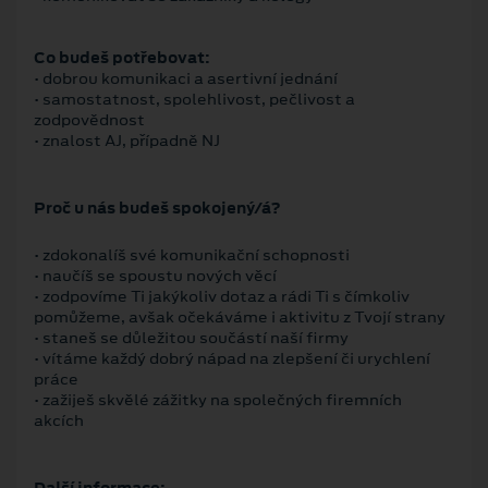
Co budeš potřebovat:
• dobrou komunikaci a asertivní jednání
• samostatnost, spolehlivost, pečlivost a
zodpovědnost
• znalost AJ, případně NJ
Proč u nás budeš spokojený/á?
• zdokonalíš své komunikační schopnosti
• naučíš se spoustu nových věcí
• zodpovíme Ti jakýkoliv dotaz a rádi Ti s čímkoliv
pomůžeme, avšak očekáváme i aktivitu z Tvojí strany
• staneš se důležitou součástí naší firmy
• vítáme každý dobrý nápad na zlepšení či urychlení
práce
• zažiješ skvělé zážitky na společných firemních
akcích
Další informace: