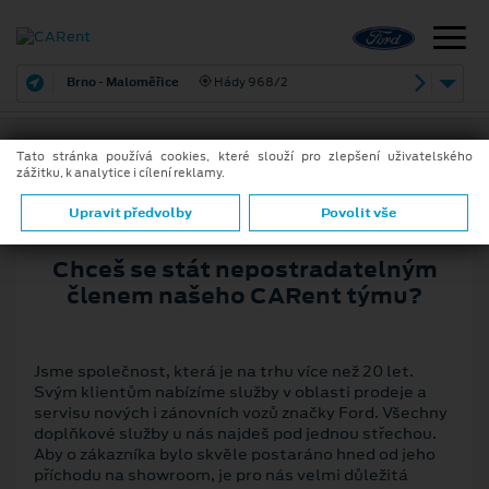
Brno - Maloměřice
Hády 968/2
Tato stránka používá cookies, které slouží pro zlepšení uživatelského
zážitku, k analytice i cílení reklamy.
Upravit předvolby
Povolit vše
Chceš se stát nepostradatelným
členem našeho CARent týmu?
Jsme společnost, která je na trhu více než 20 let.
Svým klientům nabízíme služby v oblasti prodeje a
servisu nových i zánovních vozů značky Ford. Všechny
doplňkové služby u nás najdeš pod jednou střechou.
Aby o zákazníka bylo skvěle postaráno hned od jeho
příchodu na showroom, je pro nás velmi důležitá