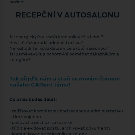
pozice:
RECEPČNÍ V AUTOSALONU
Jsi energický/á a rád/a komunikuješ s lidmi?
Baví Tě různorodá administrativa?
Nerozhodí Tě, když děláš více úkolů najednou?
Jsi usměvavý/á a ochotný/á pomáhat zákazníkům a
kolegům?
Tak přijď k nám a staň se novým členem
našeho CARent týmu!
Co u nás budeš dělat:
• zajišťovat kompletní chod recepce a administrativu
s tím spojenou
• pečovat o příchozí zákazníky
• třídit a evidovat poštu, archivovat dokumenty
• komunikovat se zákazníky a kolegy