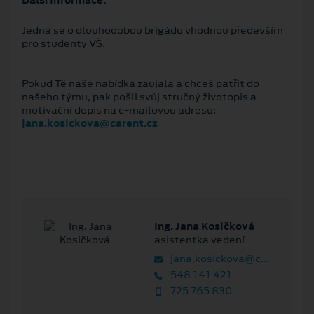
Jedná se o dlouhodobou brigádu vhodnou především
pro studenty VŠ.
Pokud Tě naše nabídka zaujala a chceš patřit do
našeho týmu, pak pošli svůj stručný životopis a
motivační dopis na e-mailovou adresu:
jana.kosickova@carent.cz
Ing. Jana Kosičková
asistentka vedení
jana.kosickova@carent.cz
548 141 421
725 765 830