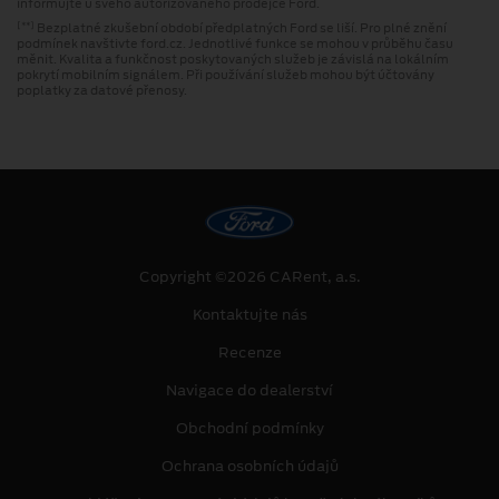
informujte u svého autorizovaného prodejce Ford.
Bezplatné zkušební období předplatných Ford se liší. Pro plné znění
[**]
podmínek navštivte ford.cz. Jednotlivé funkce se mohou v průběhu času
měnit. Kvalita a funkčnost poskytovaných služeb je závislá na lokálním
pokrytí mobilním signálem. Při používání služeb mohou být účtovány
poplatky za datové přenosy.
Copyright ©2026 CARent, a.s.
Kontaktujte nás
Recenze
Navigace do dealerství
Obchodní podmínky
Ochrana osobních údajů