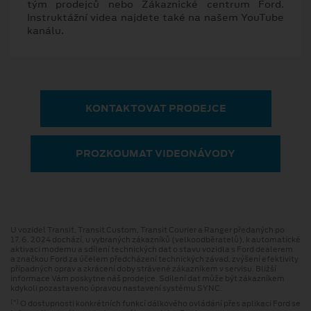
tým prodejců nebo Zákaznické centrum Ford.
Instruktážní videa najdete také na našem YouTube
kanálu.
KONTAKTOVAT PRODEJCE
PROZKOUMAT VIDEONÁVODY
U vozidel Transit, Transit Custom, Transit Courier a Ranger předaných po
17. 6. 2024 dochází, u vybraných zákazníků (velkoodběratelů), k automatické
aktivaci modemu a sdílení technických dat o stavu vozidla s Ford dealerem
a značkou Ford za účelem předcházení technických závad, zvýšení efektivity
případných oprav a zkrácení doby strávené zákazníkem v servisu. Bližší
informace Vám poskytne náš prodejce. Sdílení dat může být zákazníkem
kdykoli pozastaveno úpravou nastavení systému SYNC.
O dostupnosti konkrétních funkcí dálkového ovládání přes aplikaci Ford se
[*]