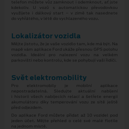
telefon můžete vůz zamknout i odemknout, ať jste
kdekoliv. U vozů s automatickou převodovkou
využijete i dálkový start – v zimě tak nasednete
do vyhřátého, v létě do vychlazeného vozu.
Lokalizátor vozidla
Mějte jistotu, že je vaše vozidlo tam, kde má být. Na
mapě vám aplikace Ford ukáže přesnou GPS polohu
vozidla. Ideální pro nalezení vozu na velkém
parkovišti nebo kontrolu, kde se pohybují vaši řidiči.
Svět elektromobility
Pro elektromobily je mobilní aplikace
nepostradatelná. Sledujte aktuální nabíjení
i historii všech nabíjecích relací a šetřete energii
akumulátoru díky temperování vozu ze sítě ještě
před odjezdem.
Do aplikace Ford můžete přidat až 10 vozidel pod
jeden účet. Mějte přehled o celé své malé flotile
na jednom místě.