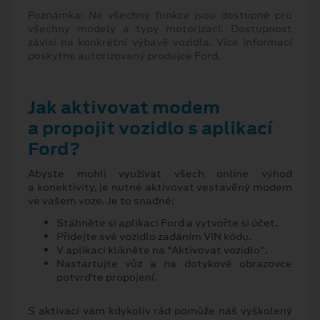
Poznámka: Ne všechny funkce jsou dostupné pro
všechny modely a typy motorizací. Dostupnost
závisí na konkrétní výbavě vozidla. Více informací
poskytne autorizovaný prodejce Ford.
Jak aktivovat modem
a propojit vozidlo s aplikací
Ford?
Abyste mohli využívat všech online výhod
a konektivity, je nutné aktivovat vestavěný modem
ve vašem voze. Je to snadné:
Stáhněte si aplikaci Ford a vytvořte si účet.
Přidejte své vozidlo zadáním VIN kódu.
V aplikaci klikněte na "Aktivovat vozidlo".
Nastartujte vůz a na dotykové obrazovce
potvrďte propojení.
S aktivací vám kdykoliv rád pomůže náš vyškolený