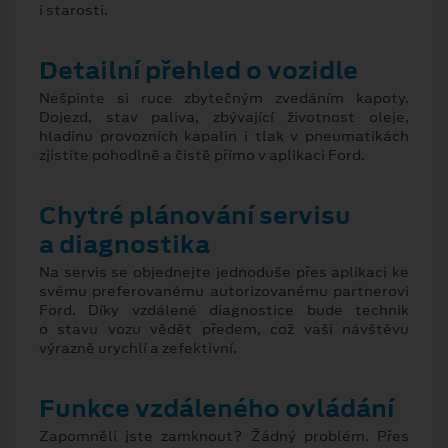
i starosti.
Detailní přehled o vozidle
Nešpinte si ruce zbytečným zvedáním kapoty.
Dojezd, stav paliva, zbývající životnost oleje,
hladinu provozních kapalin i tlak v pneumatikách
zjistíte pohodlně a čistě přímo v aplikaci Ford.
Chytré plánování servisu
a diagnostika
Na servis se objednejte jednoduše přes aplikaci ke
svému preferovanému autorizovanému partnerovi
Ford. Díky vzdálené diagnostice bude technik
o stavu vozu vědět předem, což vaši návštěvu
výrazně urychlí a zefektivní.
Funkce vzdáleného ovládání
Zapomněli jste zamknout? Žádný problém. Přes