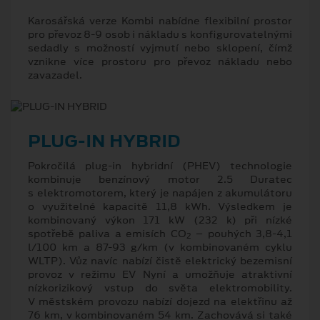
Karosářská verze Kombi nabídne flexibilní prostor
pro převoz 8-9 osob i nákladu s konfigurovatelnými
sedadly s možností vyjmutí nebo sklopení, čímž
vznikne více prostoru pro převoz nákladu nebo
zavazadel.
PLUG-IN HYBRID
Pokročilá plug-in hybridní (PHEV) technologie
kombinuje benzínový motor 2.5 Duratec
s elektromotorem, který je napájen z akumulátoru
o využitelné kapacitě 11,8 kWh. Výsledkem je
kombinovaný výkon 171 kW (232 k) při nízké
spotřebě paliva a emisích CO
– pouhých 3,8-4,1
2
l/100 km a 87-93 g/km (v kombinovaném cyklu
WLTP). Vůz navíc nabízí čistě elektrický bezemisní
provoz v režimu EV Nyní a umožňuje atraktivní
nízkorizikový vstup do světa elektromobility.
V městském provozu nabízí dojezd na elektřinu až
76 km, v kombinovaném 54 km. Zachovává si také