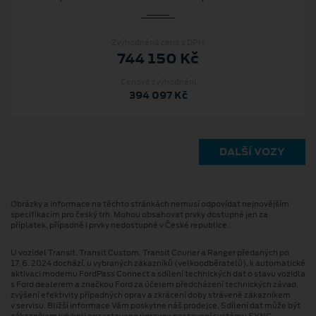
Zvýhodněná cena s DPH
744 150 Kč
Cenové zvýhodnění
394 097 Kč
DALŠÍ VOZY
Obrázky a informace na těchto stránkách nemusí odpovídat nejnovějším
specifikacím pro český trh. Mohou obsahovat prvky dostupné jen za
příplatek, případně i prvky nedostupné v České republice.
U vozidel Transit, Transit Custom, Transit Courier a Ranger předaných po
17. 6. 2024 dochází, u vybraných zákazníků (velkoodběratelů), k automatické
aktivaci modemu FordPass Connect a sdílení technických dat o stavu vozidla
s Ford dealerem a značkou Ford za účelem předcházení technických závad,
zvýšení efektivity případných oprav a zkrácení doby strávené zákazníkem
v servisu. Bližší informace Vám poskytne náš prodejce. Sdílení dat může být
zákazníkem kdykoli pozastaveno úpravou nastavení systému SYNC.