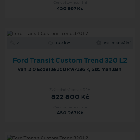
Cenové zvýhodnění
450 967 Kč
2 l
100 kW
6st. manuální
Ford Transit Custom Trend 320 L2
Van, 2.0 EcoBlue 100 kW/136 k, 6st. manuální
Zvýhodněná cena s DPH
822 800 Kč
Cenové zvýhodnění
450 967 Kč