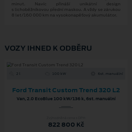
minut. Navíc přináší unikátní design
s lichoběžníkovou přední maskou. A vždy se zárukou
8 let/160 000 km na vysokonapěťový akumulátor.
VOZY IHNED K ODBĚRU
2 l
100 kW
6st. manuální
Ford Transit Custom Trend 320 L2
Van, 2.0 EcoBlue 100 kW/136 k, 6st. manuální
Zvýhodněná cena s DPH
822 800 Kč