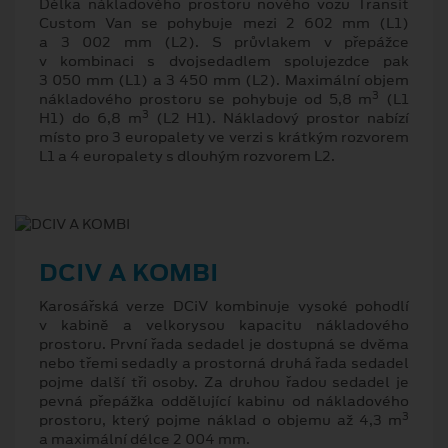
Délka nákladového prostoru nového vozu Transit
Custom Van se pohybuje mezi 2 602 mm (L1)
a 3 002 mm (L2). S průvlakem v přepážce
v kombinaci s dvojsedadlem spolujezdce pak
3 050 mm (L1) a 3 450 mm (L2). Maximální objem
3
nákladového prostoru se pohybuje od 5,8 m
(L1
3
H1) do 6,8 m
(L2 H1). Nákladový prostor nabízí
místo pro 3 europalety ve verzi s krátkým rozvorem
L1 a 4 europalety s dlouhým rozvorem L2.
DCIV A KOMBI
Karosářská verze DCiV kombinuje vysoké pohodlí
v kabině a velkorysou kapacitu nákladového
prostoru. První řada sedadel je dostupná se dvěma
nebo třemi sedadly a prostorná druhá řada sedadel
pojme další tři osoby. Za druhou řadou sedadel je
pevná přepážka oddělující kabinu od nákladového
3
prostoru, který pojme náklad o objemu až 4,3 m
a maximální délce 2 004 mm.