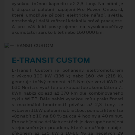
vysokou tažnou kapacitu až 2,3 tuny. Na přání je
k dispozici palubní napájení Pro Power Onboard,
které umožňuje připojit elektrické nářadí, světla,
notebooky i další zařízení kdekoliv právě pracujete.
A pro váš klid poskytujeme na vysokonapěťový
akumulátor záruku 8 let nebo 160 000 km.
E-TRANSIT CUSTOM
E⁠-⁠Transit Custom je poháněný elektromotorem
o výkonu 100 kW (136 k) nebo 160 kW (218 k),
generuje točivý moment 415 Nm (ve verzi AWD až
630 Nm) a s využitelnou kapacitou akumulátoru 71
kWh nabízí dojezd až 370 km dle kombinovaného
cyklu WLTP. Dále nabízí vysokou míru praktičnosti
s maximální hmotností přívěsu až 2,3 tuny. Je
vybaven 11kW palubní nabíječkou, pomocí které lze
vůz nabít z 10 na 80 % za cca 4 hodiny a 40 minut.
Pro nabíjení na delších cestách je dostupné nabíjení
stejnosměrným proudem, které umožňuje nabíjet
příkonem až 125 kW z 10-80 % za necelých 29