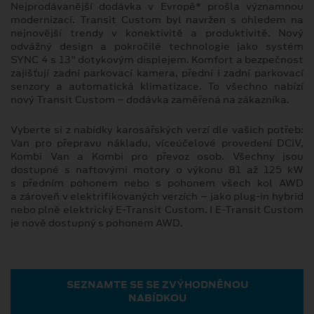
Nejprodávanější dodávka v Evropě* prošla významnou
modernizací. Transit Custom byl navržen s ohledem na
nejnovější trendy v konektivitě a produktivitě. Nový
odvážný design a pokročilé technologie jako systém
SYNC 4 s 13" dotykovým displejem. Komfort a bezpečnost
zajišťují zadní parkovací kamera, přední i zadní parkovací
senzory a automatická klimatizace. To všechno nabízí
nový Transit Custom – dodávka zaměřená na zákazníka.
Vyberte si z nabídky karosářských verzí dle vašich potřeb:
Van pro přepravu nákladu, víceúčelové provedení DCiV,
Kombi Van a Kombi pro převoz osob. Všechny jsou
dostupné s naftovými motory o výkonu 81 až 125 kW
s předním pohonem nebo s pohonem všech kol AWD
a zároveň v elektrifikovaných verzích – jako plug-in hybrid
nebo plně elektrický E⁠⁠-⁠⁠Transit Custom. I E-Transit Custom
je nově dostupný s pohonem AWD.
SEZNAMTE SE SE ZVÝHODNĚNOU
NABÍDKOU