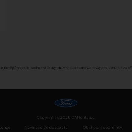
jnovějším specifikacím pro český trh. Mohou obsahovat prvky dostupné jen za příp
Copyright ©2026 CARent, a.s.
cenze
Navigace do dealerství
Obchodní podmínky