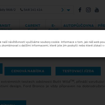
ády 968/2
548 141 414
ANSIT
CARENT
E-
AUTOPŮJČOVNA
PŘ
NTRUM
CLUB
SHOP
GALERIE
ze naší návštěvnosti využíváme soubory cookie. Informace o tom, jak náš web pou
u zkombinovat s dalšími informacemi, které jste jim poskytli nebo které získali v
BRONCO
CENOVÁ NABÍDKA
TESTOVACÍ JÍZDA
TM
v extrémních testech odolnosti Built Wild
, přináší vzrušujíc
ativní design. Ford Bronco je vždy připraven na dobrodružs