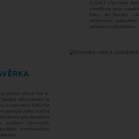
G.O.A.T (Go Over Any
umožňuje vozu snadno 
Díky All-Terrain 
terénnímu odpružení
jakoukoliv překážkou.
ÁVĚRKA
lý pohon všech kol e-
. Spojka převodovky je
ntu v režimech 4WD 4A
m plynule mění točivý
předním) pro dosažení
o zvýšení terénních
 ovládat mechanickou
nápravy.