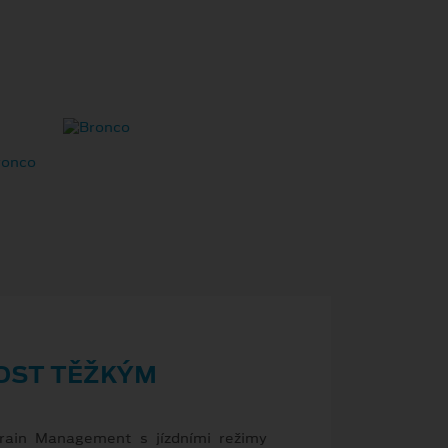
ST TĚŽKÝM
rrain Management s jízdními režimy