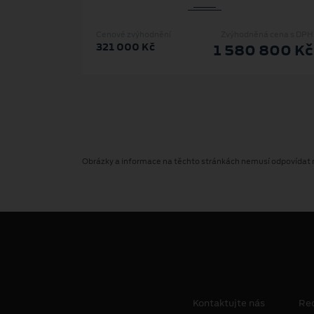
Cenové zvýhodnění
Zvýhodněná cena s DPH
321 000 Kč
1 580 800 Kč
Obrázky a informace na těchto stránkách nemusí odpovídat ne
Kontaktujte nás
Re