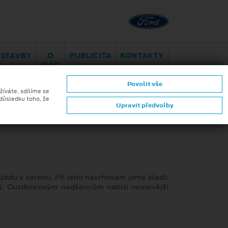
Brno - Juliánov
Bělohorská
ESTAVBY
O
PUBLICITA
KONTAKTY
NÁS
VOZY IHNED K ODBĚRU
Povolit vše
žíváte, sdílíme se
 důsledku toho, že
Upravit předvolby
í jízdu v terénu. Při jeho navrhování jsme kladli
tví. Outdoorovým nadšencům nabízí nejnovější