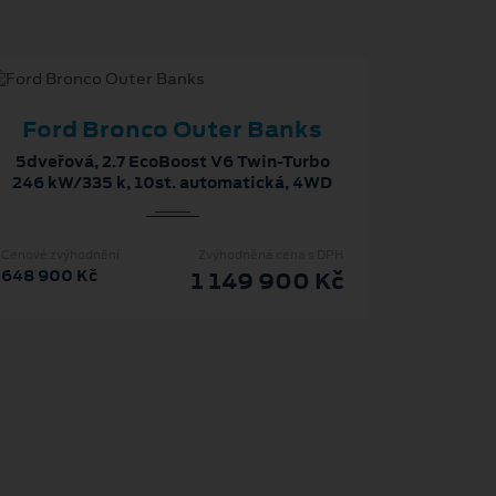
Ford Bronco Outer Banks
5dveřová, 2.7 EcoBoost V6 Twin-Turbo
246 kW/335 k, 10st. automatická, 4WD
Cenové zvýhodnění
Zvýhodněná cena s DPH
648 900 Kč
1 149 900 Kč