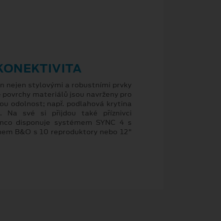
 KONEKTIVITA
n nejen stylovými a robustními prvky
é povrchy materiálů jsou navrženy pro
u odolnost; např. podlahová krytina
. Na své si přijdou také příznivci
ronco disponuje systémem SYNC 4 s
mem B&O s 10 reproduktory nebo 12"