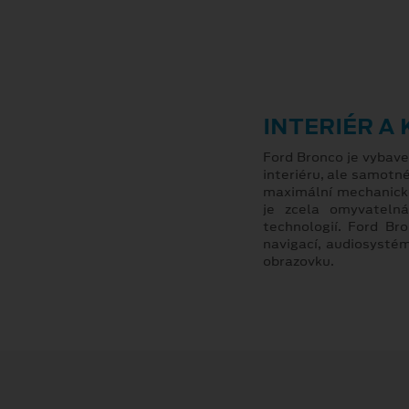
INTERIÉR A
Ford Bronco je vybave
interiéru, ale samotn
maximální mechanicko
je zcela omyvatelná
technologií. Ford B
navigací, audiosysté
obrazovku.