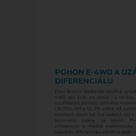
POHON E-4WD A UZ
DIFERENCIÁLU
Ford Bronco Badlands využívá vyspě
4WD pro jízdu na silnici i v terénu
využívána k přenosu točivého mome
(AUTO), 4H a 4L. Při volbě 4A systé
moment všech kol (od zadních kol k 
optimální trakce na silnici. Pr
schopností je možné elektronicky
uzávěrku diferenciálu přední a zadní 