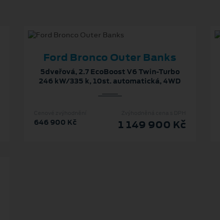
Ford Bronco Outer Banks
5dveřová, 2.7 EcoBoost V6 Twin-Turbo
246 kW/335 k, 10st. automatická, 4WD
Cenové zvýhodnění
Zvýhodněná cena s DPH
646 900 Kč
1 149 900 Kč