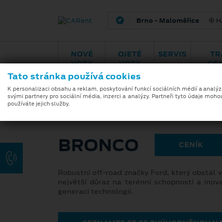
Brno - Maloměřice
H
NOVÉ
OJETÉ
SERVIS
TR
VOZY
VOZY
CE
Tato stránka používá cookies
ZÁKLADNÍ INFORMACE
K personalizaci obsahu a reklam, poskytování funkcí sociálních médií a analý
svými partnery pro sociální média, inzerci a analýzy. Partneři tyto údaje moho
používáte jejich služby.
BRONCO
CENÍK
Robustní off-road značky Ford, který obstál 
největší důraz na terénní schopnosti a inov
generaci technologií.