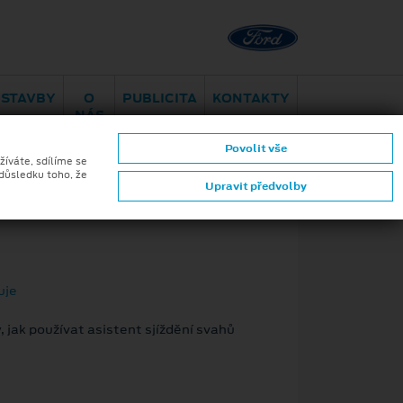
Brno - Juliánov
ESTAVBY
O
PUBLICITA
KONTAKTY
NÁS
Povolit vše
žíváte, sdílíme se
 důsledku toho, že
Upravit předvolby
ZPĚT
uje
 jak používat asistent sjíždění svahů