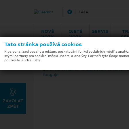
Brno - Mal
NOVÉ
OJETÉ
SERVIS
TR
VOZY
VOZY
CE
Tato stránka používá cookies
K personalizaci obsahu a reklam, poskytování funkcí sociálních médií a analý
svými partnery pro sociální média, inzerci a analýzy. Partneři tyto údaje moho
používáte jejich služby.
ZAVOLAT
ZPĚT