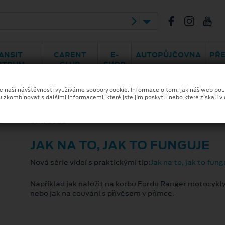
oměřice
Hády 968/2
548 141 414
ANSIT
CARENT
E-
AUTOPŮJČOVNA
PŘ
NTRUM
CLUB
SHOP
ze naší návštěvnosti využíváme soubory cookie. Informace o tom, jak náš web pou
u zkombinovat s dalšími informacemi, které jste jim poskytli nebo které získali v
6. 4. 2021
JAK NA TO, JAK TO FUNGUJE
Nová série videí s praktickými tip:
Jak na to, jak to fung
Například jak naložit na korbu Fordu Ranger motocykly,
nebo jak na couvání s přívěsem v přímce.