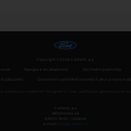
Copyright ©2026 CARent, a.s.
cenze
Navigace do dealerství
Obchodní podmínky
ch zákazníků
Oznámení o přeměně listinných akcií a výzva k od
no kombinace tradičních fotografií či videí, počítačem generovaných sní
CARent, a.s
Bělohorská 46
63600 Brno - Juliánov
e-mail:
info@carent.cz