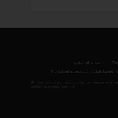
Kontaktujte nás
Re
Prohlášení o zpracování údajů konečný
Při tvorbě videí a obrázků na tomto webu je využívá
umělé inteligence (gen-AI).