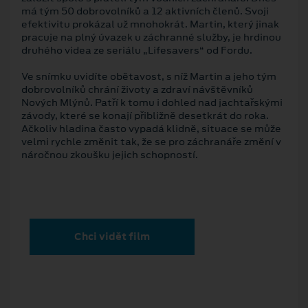
má tým 50 dobrovolníků a 12 aktivních členů. Svoji
efektivitu prokázal už mnohokrát. Martin, který jinak
pracuje na plný úvazek u záchranné služby, je hrdinou
druhého videa ze seriálu „Lifesavers“ od Fordu.
Ve snímku uvidíte obětavost, s níž Martin a jeho tým
dobrovolníků chrání životy a zdraví návštěvníků
Nových Mlýnů. Patří k tomu i dohled nad jachtařskými
závody, které se konají přibližně desetkrát do roka.
Ačkoliv hladina často vypadá klidně, situace se může
velmi rychle změnit tak, že se pro záchranáře změní v
náročnou zkoušku jejich schopností.
Chci vidět film