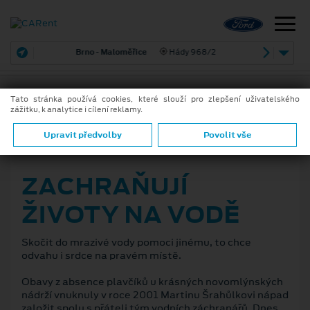
Brno - Maloměřice
Hády 968/2
Tato stránka používá cookies, které slouží pro zlepšení uživatelského
zážitku, k analytice i cílení reklamy.
ZPĚT
Upravit předvolby
Povolit vše
21. 6. 2021
ZACHRAŇUJÍ
ŽIVOTY NA VODĚ
Skočit do mrazivé vody pomoci jinému, to chce
odvahu i srdce na pravém místě.
Obavy z absence plavčíků u krásných novomlýnských
nádrží vnuknuly v roce 2001 Martinu Šrahůlkovi nápad
založit spolu s přáteli tým vodních záchranářů. Dnes