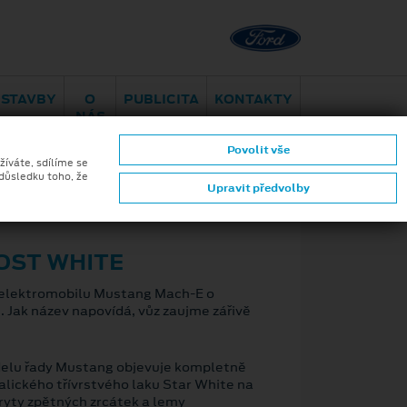
Brno - Juliánov
Bělohorská
ESTAVBY
O
PUBLICITA
KONTAKTY
NÁS
Povolit vše
žíváte, sdílíme se
 důsledku toho, že
Upravit předvolby
ZPĚT
OST WHITE
o elektromobilu Mustang Mach-E o
. Jak název napovídá, vůz zaujme zářivě
odelu řady Mustang objevuje kompletně
talického třívrstvého laku Star White na
kryty zpětných zrcátek a lemy