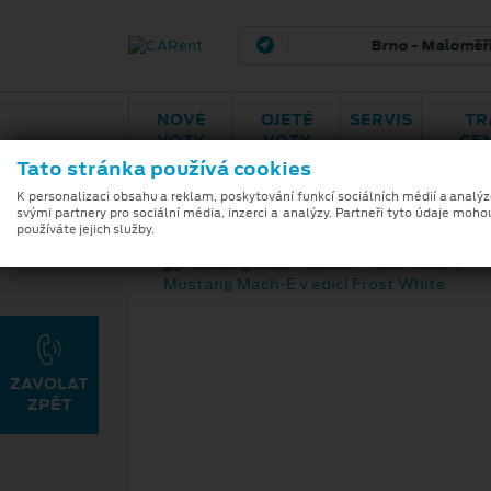
Brno - Maloměřice
H
NOVÉ
OJETÉ
SERVIS
TR
VOZY
VOZY
CE
Tato stránka používá cookies
K personalizaci obsahu a reklam, poskytování funkcí sociálních médií a analý
svými partnery pro sociální média, inzerci a analýzy. Partneři tyto údaje moho
používáte jejich služby.