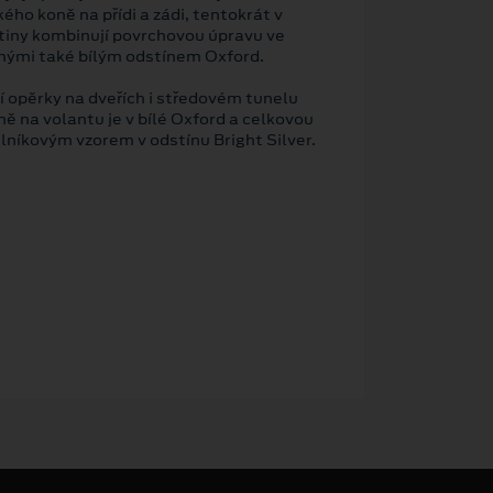
ého koně na přídi a zádi, tentokrát v
itiny kombinují povrchovou úpravu ve
anými také bílým odstínem Oxford.
í opěrky na dveřích i středovém tunelu
ě na volantu je v bílé Oxford a celkovou
lníkovým vzorem v odstínu Bright Silver.