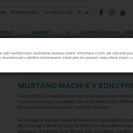
ády 968/2
548 141 414
ANSIT
CARENT
E-
AUTOPŮJČOVNA
PŘ
NTRUM
CLUB
SHOP
ze naší návštěvnosti využíváme soubory cookie. Informace o tom, jak náš web pou
u zkombinovat s dalšími informacemi, které jste jim poskytli nebo které získali v
24. 8. 2021
MUSTANG MACH-E V EDICI FR
Ford rozšiřuje nabídku barevných variant atraktivníh
stylovou novinku v podobě speciální edice Frost White
bílým odstínem karoserie i vnějších detailů.
Je to poprvé, kdy se v paletě barevných provedení m
bílý styling. Zářivě čistý nový vzhled je výsledkem me
karoserii. V odstínu Star White jsou vyvedeny rovněž 