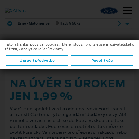
Brno - Maloměřice
Hády 968/2
Tato stránka používá cookies, které slouží pro zlepšení uživatelského
zážitku, k analytice i cílení reklamy.
ZPĚT
Upravit předvolby
Povolit vše
1. 10. 2021
NA ÚVĚR S ÚROKEM
JEN 1,99 %
Vsaďte na spolehlivost a odolnost vozů Ford Transit
a Transit Custom. Tyto legendární dodávky se vyrábí
v mnoha verzích lišících se délkou a výškou, ale také
počtem sedadel. Podle vašich potřeb si tak můžete
zvolit klasický Van určený pro přepravu nákladu nebo
některou z verzí, která nabízí 5-9 sedadel. Ford