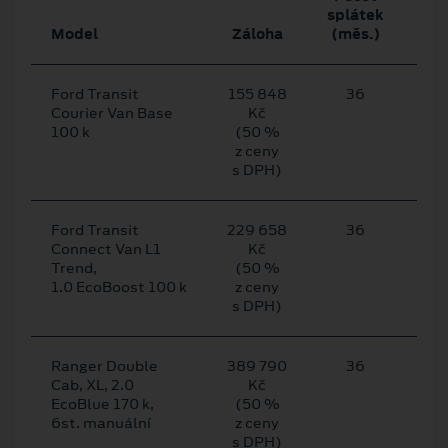
splátek
Mě
Model
Záloha
(měs.)
sp
Ford Transit
155 848
36
5
Courier Van Base
Kč
100 k
(50 %
z ceny
s DPH)
Ford Transit
229 658
36
7
Connect Van L1
Kč
Trend,
(50 %
1.0 EcoBoost 100 k
z ceny
s DPH)
Ranger Double
389 790
36
13
Cab, XL, 2.0
Kč
EcoBlue 170 k,
(50 %
6st. manuální
z ceny
s DPH)