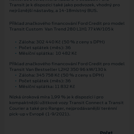
Transit je k dispozici také jako podvozek, vhodný pro
nejrůznější nástavby, a 14-18místný BUS.
Příklad značkového financování Ford Credit pro model
Transit Custom Van Trend 280 L1H1 77 kW/105 k
Záloha: 302 440 Kč (50 % z ceny s DPH)
Počet splátek (měs): 36
Měsíční splátka: 10 482 Kč
Příklad značkového financování Ford Credit pro model
Transit Van Bestseller L2H2 350 96 kW/130 k
Záloha: 345 758 Kč (50 % z ceny s DPH)
Počet splátek (měs): 36
Měsíční splátka: 11 832 Kč
Nízká úroková míra 1,99 % je k dispozici i pro
kompaktnější užitkové vozy Transit Connect a Transit
Courier a také pro Ranger, nejprodávanější terénní
pick-up v Evropě (1-9/2021).
Počet