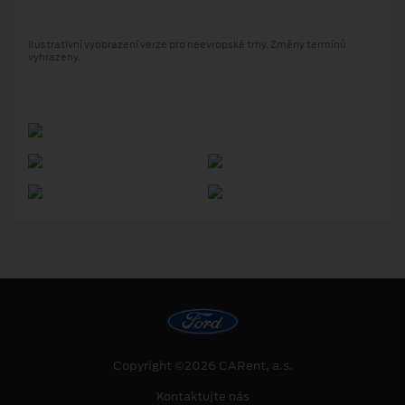
Ilustrativní vyobrazení verze pro neevropské trhy. Změny termínů
vyhrazeny.
Copyright ©2026 CARent, a.s.
Kontaktujte nás