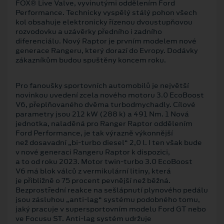
FOX® Live Valve, vyvinutými oddělením Ford
Performance. Technicky vyspělý stálý pohon všech
kol obsahuje elektronicky řízenou dvoustupňovou
rozvodovku a uzávěrky předního i zadního
diferenciálu. Nový Raptor je prvním modelem nové
generace Rangeru, který dorazí do Evropy. Dodávky
zákazníkům budou spuštěny koncem roku.
Pro fanoušky sportovních automobilů je největší
novinkou uvedení zcela nového motoru 3.0 EcoBoost
V6, přeplňovaného dvěma turbodmychadly. Cílové
parametry jsou 212 kW (288 k) a 491 Nm. 1 Nová
jednotka, naladěná pro Ranger Raptor oddělením
Ford Performance, je tak výrazně výkonnější
než dosavadní „bi-turbo diesel“ 2,0 l. I ten však bude
v nové generaci Rangeru Raptor k dispozici,
a to od roku 2023. Motor twin-turbo 3.0 EcoBoost
V6 má blok válců z vermikulární litiny, která
je přibližně o 75 procent pevnější než běžná.
Bezprostřední reakce na sešlápnutí plynového pedálu
jsou zásluhou „anti-lag“ systému podobného tomu,
jaký pracuje v supersportovním modelu Ford GT nebo
ve Focusu ST. Anti-lag systém udržuje