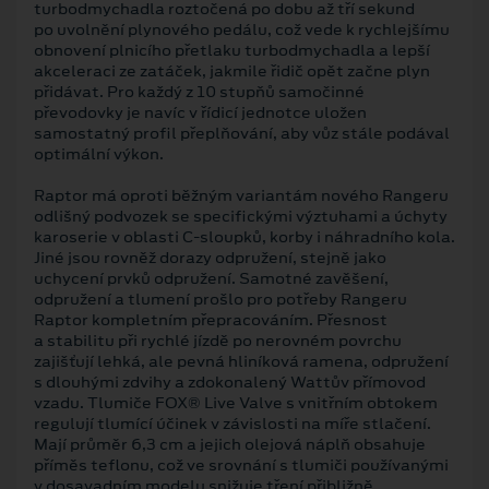
turbodmychadla roztočená po dobu až tří sekund
po uvolnění plynového pedálu, což vede k rychlejšímu
obnovení plnicího přetlaku turbodmychadla a lepší
akceleraci ze zatáček, jakmile řidič opět začne plyn
přidávat. Pro každý z 10 stupňů samočinné
převodovky je navíc v řídicí jednotce uložen
samostatný profil přeplňování, aby vůz stále podával
optimální výkon.
Raptor má oproti běžným variantám nového Rangeru
odlišný podvozek se specifickými výztuhami a úchyty
karoserie v oblasti C-sloupků, korby i náhradního kola.
Jiné jsou rovněž dorazy odpružení, stejně jako
uchycení prvků odpružení. Samotné zavěšení,
odpružení a tlumení prošlo pro potřeby Rangeru
Raptor kompletním přepracováním. Přesnost
a stabilitu při rychlé jízdě po nerovném povrchu
zajišťují lehká, ale pevná hliníková ramena, odpružení
s dlouhými zdvihy a zdokonalený Wattův přímovod
vzadu. Tlumiče FOX® Live Valve s vnitřním obtokem
regulují tlumící účinek v závislosti na míře stlačení.
Mají průměr 6,3 cm a jejich olejová náplň obsahuje
příměs teflonu, což ve srovnání s tlumiči používanými
v dosavadním modelu snižuje tření přibližně