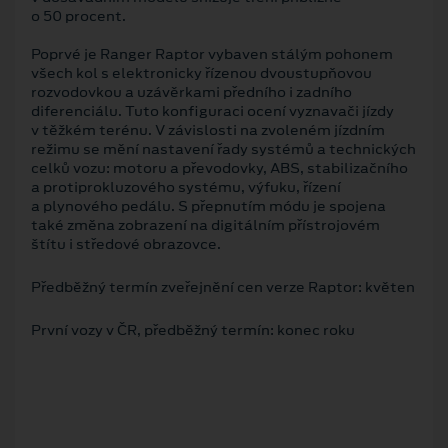
o 50 procent.
Poprvé je Ranger Raptor vybaven stálým pohonem
všech kol s elektronicky řízenou dvoustupňovou
rozvodovkou a uzávěrkami předního i zadního
diferenciálu. Tuto konfiguraci ocení vyznavači jízdy
v těžkém terénu. V závislosti na zvoleném jízdním
režimu se mění nastavení řady systémů a technických
celků vozu: motoru a převodovky, ABS, stabilizačního
a protiprokluzového systému, výfuku, řízení
a plynového pedálu. S přepnutím módu je spojena
také změna zobrazení na digitálním přístrojovém
štítu i středové obrazovce.
Předběžný termín zveřejnění cen verze Raptor: květen
První vozy v ČR, předběžný termín: konec roku