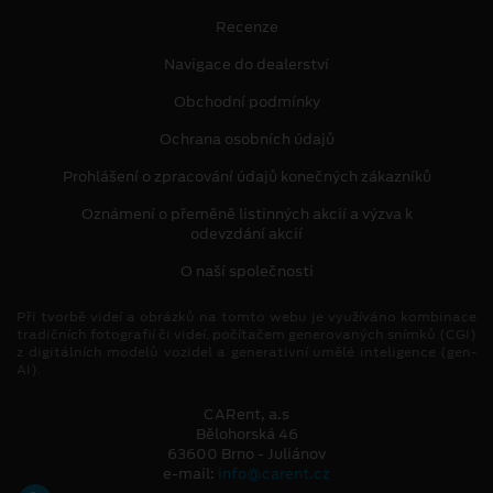
Recenze
Navigace do dealerství
Obchodní podmínky
Ochrana osobních údajů
Prohlášení o zpracování údajů konečných zákazníků
Oznámení o přeměně listinných akcií a výzva k
odevzdání akcií
O naší společnosti
Při tvorbě videí a obrázků na tomto webu je využíváno kombinace
tradičních fotografií či videí, počítačem generovaných snímků (CGI)
z digitálních modelů vozidel a generativní umělé inteligence (gen-
AI).
CARent, a.s
Bělohorská 46
63600 Brno - Juliánov
e-mail:
info@carent.cz