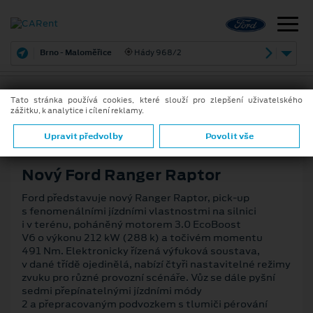
Brno - Maloměřice
Hády 968/2
Tato stránka používá cookies, které slouží pro zlepšení uživatelského
zážitku, k analytice i cílení reklamy.
22. 2. 2022
ZPĚT
Upravit předvolby
Povolit vše
Nový Ford Ranger Raptor
Ford představuje nový Ranger Raptor, pick-up
s fenomenálními jízdními vlastnostmi na silnici
i v terénu, poháněný motorem 3.0 EcoBoost
V6 o výkonu 212 kW (288 k) a točivém momentu
491 Nm. Elektronicky řízená výfuková soustava,
v dané třídě ojedinělá, nabízí čtyři nastavitelné režimy
zvuku pro různé provozní scénáře. Vůz se dále pyšní
sedmi přepínatelnými jízdními módy
2 a přepracovaným podvozkem s tlumiči pérování