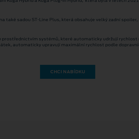
ni Kuga Hybrid a Kuga Plug-In Hybrid, která byla v letech 2021
a také sadou ST-Line Plus, která obsahuje velký zadní spoiler
prostřednictvím systémů, které automaticky udržují rychlost n
rcátek, automaticky upravují maximální rychlost podle dopravn
CHCI NABÍDKU