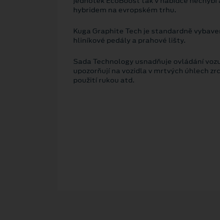
jednotek EcoBoost tak v nabídce nechybí a
hybridem na evropském trhu.
Kuga Graphite Tech je standardně vybaven
hliníkové pedály a prahové lišty.
Sada Technology usnadňuje ovládání vozu 
upozorňují na vozidla v mrtvých úhlech z
použití rukou atd.