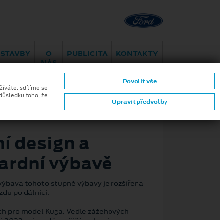
Brno - Juliánov
Bělohorská
ESTAVBY
O
PUBLICITA
KONTAKTY
NÁS
Povolit vše
žíváte, sdílíme se
 důsledku toho, že
Upravit předvolby
ZPĚT
ní design a
dardní výbavě
výbava tohoto stupně výbavy je rozšířena
zdu po dálnici.
ch pro model Kuga. Vedle zážehových