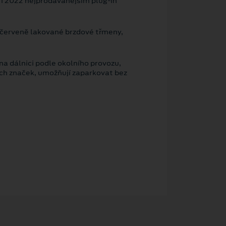
 i 2022 nejprodávanějším plug-in
, červeně lakované brzdové třmeny,
a dálnici podle okolního provozu,
ích značek, umožňují zaparkovat bez