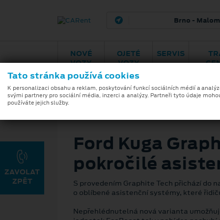
Brno - Maloměřice
H
NOVÉ
OJETÉ
SERVIS
TR
VOZY
VOZY
CE
Tato stránka používá cookies
K personalizaci obsahu a reklam, poskytování funkcí sociálních médií a analý
svými partnery pro sociální média, inzerci a analýzy. Partneři tyto údaje moho
používáte jejich služby.
25. 4. 2023
Ford Kuga Graphi
pokročilé asiste
S provedením Graphite Tech přichází do n
o oblíbené asistenční systémy, které řidič
Nepřehlédnutelná nová varianta umožňuje