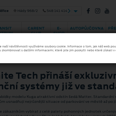
ády 968/2
548 141 414
ANSIT
CARENT
E-
AUTOPŮJČOVNA
PŘ
NTRUM
CLUB
SHOP
ze naší návštěvnosti využíváme soubory cookie. Informace o tom, jak náš web pou
u zkombinovat s dalšími informacemi, které jste jim poskytli nebo které získali v
te Tech přináší exkluziv
nční systémy již ve stan
abídky modelu Kuga atraktivní odstín šedá Matter. Standardní 
ům usnadňují nejrůznější situace od parkování ve městě až po jí
 zákazníkům vybírat z celé palety pohonných jednotek určený