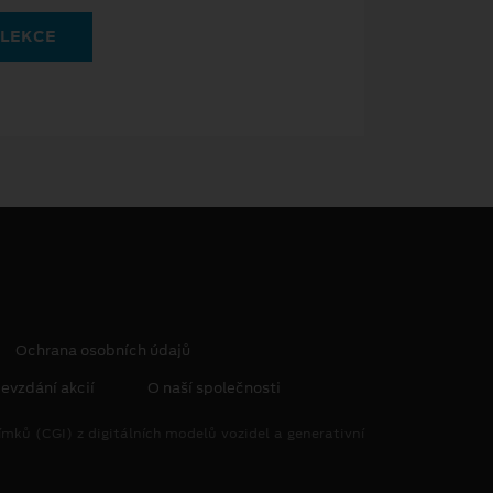
OLEKCE
Ochrana osobních údajů
evzdání akcií
O naší společnosti
mků (CGI) z digitálních modelů vozidel a generativní