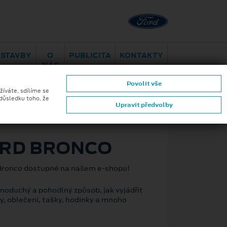
Brno - Juliánov
Bělohorská
ESTAVBY
O
PUBLICITA
KONTAKTY
NÁS
Povolit vše
žíváte, sdílíme se
 důsledku toho, že
Upravit předvolby
ZPĚT
FORD BRONCO
Bronco dostupné na našem e-shopu!
noduchý a pohodlný způsob, jak vyjádřit
y, oblečení, tašky, hodinky a mnoho