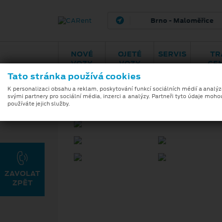
Brno - Maloměřice
H
NOVÉ
OJETÉ
SERVIS
TR
VOZY
VOZY
CE
Tato stránka používá cookies
K personalizaci obsahu a reklam, poskytování funkcí sociálních médií a analý
svými partnery pro sociální média, inzerci a analýzy. Partneři tyto údaje moho
používáte jejich služby.
24. 10. 2023