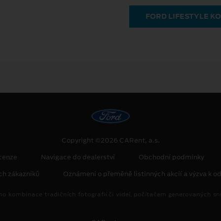
FORD LIFESTYLE K
Copyright ©2026 CARent, a.s.
cenze
Navigace do dealerství
Obchodní podmínky
ch zákazníků
Oznámení o přeměně listinných akcií a výzva k od
no kombinace tradičních fotografií či videí, počítačem generovaných sní