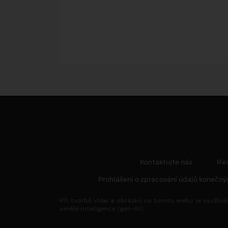
Kontaktujte nás
Re
Prohlášení o zpracování údajů konečný
Při tvorbě videí a obrázků na tomto webu je využívá
umělé inteligence (gen-AI).