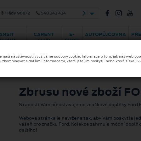
ády 968/2
548 141 414
ANSIT
CARENT
E-
AUTOPŮJČOVNA
PŘ
NTRUM
CLUB
SHOP
ze naší návštěvnosti využíváme soubory cookie. Informace o tom, jak náš web pou
u zkombinovat s dalšími informacemi, které jste jim poskytli nebo které získali v
Zbrusu nové zboží 
S radostí Vám představujeme značkové doplňky Ford 
Webová stránka je navržena tak, aby Vám poskytla jed
vášeň pro značku Ford. Kolekce zahrnuje módní doplňk
dalšího!