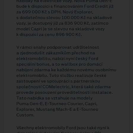
nabídky na elektrické vozy. Nová Puma Gen⁠-⁠E
bude k dispozici s financováním Ford Credit již
za 699 000 Kč s DPH. Nový Explorer,
s dodatečnou slevou 100 000 Kč na skladové
vozy, je dostupný již za 836 900 Kč, zatímco
model Capri je se slevou na skladové vozy
k dispozici za cenu 896 900 Kč.
V rámci snahy podporovat udržitelnost
a zjednodušit zákazníkům přechod na
elektromobilitu, nabízí nyní český Ford
speciální bonus, a to wallbox pro domácí
nabíjení zdarma ke každému novému osobnímu
elektromobilu. Tuto službu realizuje české
zastoupení ve spolupráci s partnerskou
společností COMelectric, která také zdarma
provede posouzení proveditelnosti instalace.
Tato nabídka se vztahuje na modely
Puma Gen⁠-⁠E, E⁠-⁠Tourneo Courier, Capri,
Explorer, Mustang Mach⁠-⁠E a E⁠-⁠Tourneo
Custom.
Všechny elektromobily Ford jsou také nyní k