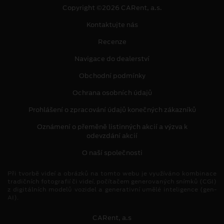
Copyright ©2026 CARent, a.s.
Kontaktujte nás
Recenze
Navigace do dealerství
Obchodní podmínky
Ochrana osobních údajů
Prohlášení o zpracování údajů konečných zákazníků
Oznámení o přeměně listinných akcií a výzva k
odevzdání akcií
O naší společnosti
Při tvorbě videí a obrázků na tomto webu je využíváno kombinace
tradičních fotografií či videí, počítačem generovaných snímků (CGI)
z digitálních modelů vozidel a generativní umělé inteligence (gen-
AI).
CARent, a.s