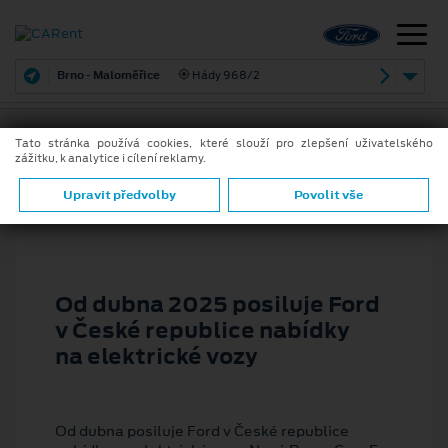
Brno - Maloměřice
Hády 968/2
Tato stránka používá cookies, které slouží pro zlepšení uživatelského
zážitku, k analytice i cílení reklamy.
31. 3. 2025
ZPĚT
Upravit předvolby
Povolit vše
Od dubna 2025 posiluje Ford
v České republice nabídky
na elektrické vozy
Od dubna posiluje Ford v České republice