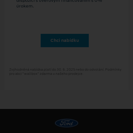
dispozici s úvěrovým financováním s 0%
úrokem.
Chci nabídku
Zvýhodněná nabídka platí do 30. 6. 2025 nebo do odvolání. Podmínky
pro akci "wallbox" zdarma u našeho prodejce.