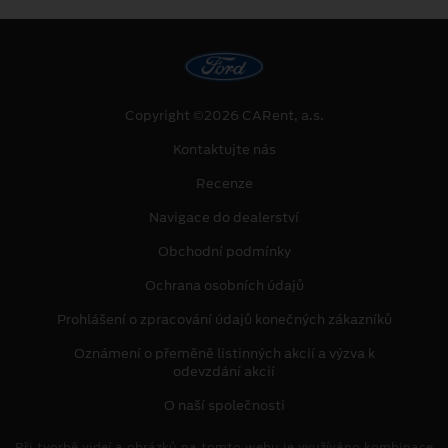
Copyright ©2026 CARent, a.s.
Kontaktujte nás
Recenze
Navigace do dealerství
Obchodní podmínky
Ochrana osobních údajů
Prohlášení o zpracování údajů konečných zákazníků
Oznámení o přeměně listinných akcií a výzva k
odevzdání akcií
O naší společnosti
Při tvorbě videí a obrázků na tomto webu je využíváno kombinace