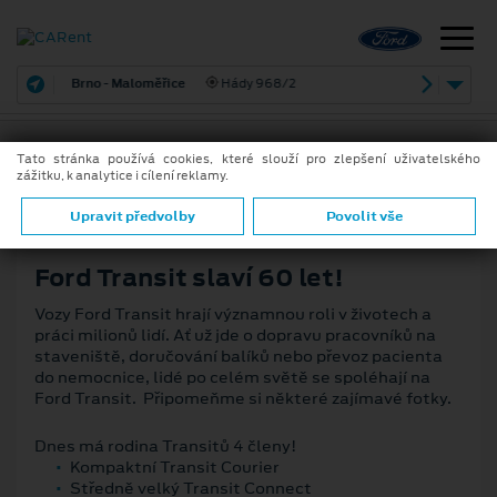
Brno - Maloměřice
Hády 968/2
Tato stránka používá cookies, které slouží pro zlepšení uživatelského
zážitku, k analytice i cílení reklamy.
18. 7. 2025
ZPĚT
Upravit předvolby
Povolit vše
Ford Transit slaví 60 let!
Vozy Ford Transit hrají významnou roli v životech a
práci milionů lidí. Ať už jde o dopravu pracovníků na
staveniště, doručování balíků nebo převoz pacienta
do nemocnice, lidé po celém světě se spoléhají na
Ford Transit. Připomeňme si některé zajímavé fotky.
Dnes má rodina Transitů 4 členy!
Kompaktní Transit Courier
Středně velký Transit Connect