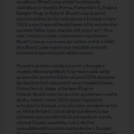
na dálnici BlueCruise přidá Ford brzy do
nabídky pro modely Puma, Puma Gen-E, Kuga a
Ranger Plug-in Hybrid. BlueCruise je první
systém svého druhu schválený v Evropě v roce
2023 a nyní nejrozšířenější pokročilý asistenční
systém řidiče typu „hands-off, eyes-on“. Více
než 1 milion vozidel vybavených systémem
BlueCruise je v provozu po celém světě a řidiči
již s BlueCruise najeli více než 888 milionů
kilometrů bez nutnosti držet volant.
Po svém prvním uvedení na trh v Evropě v
modelu Mustang Mach-E se tento pokročilý
asistenční systém řidiče od jara 2026 dostane
do dalších čtyř vybraných verzí modelů Puma,
Puma Gen-E, Kuga a Ranger Plug-in
Hybrid. BlueCruise byl prvním systémem svého
druhu, který v roce 2023 získal regulační
schválení v Evropě, a to při svém uvedení na trh
ve Velké Británii. Od té doby byl BlueCruise
schválen pro použití na 16 evropských trzích,
včetně České republiky, což z něj činí
nejrozšířenější systém svého druhu v Evropě.
To otevírá přístup k více než 135 000 kilometrů