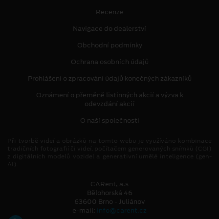
Recenze
Navigace do dealerství
Obchodní podmínky
Ochrana osobních údajů
Prohlášení o zpracování údajů konečných zákazníků
Oznámení o přeměně listinných akcií a výzva k
odevzdání akcií
O naší společnosti
Při tvorbě videí a obrázků na tomto webu je využíváno kombinace
tradičních fotografií či videí, počítačem generovaných snímků (CGI)
z digitálních modelů vozidel a generativní umělé inteligence (gen-
AI).
CARent, a.s
Bělohorská 46
63600 Brno - Juliánov
e-mail:
info@carent.cz