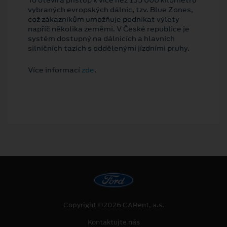
vybraných evropských dálnic, tzv. Blue Zones,
což zákazníkům umožňuje podnikat výlety
napříč několika zeměmi. V České republice je
systém dostupný na dálnicích a hlavních
silničních tazích s oddělenými jízdními pruhy.
Více informací
zde
.
Copyright ©2026 CARent, a.s.
Kontaktujte nás