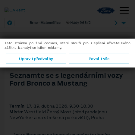
Brno - Maloměřice
Hády 968/2
Tato stránka používá cookies, které slouží pro zlepšení uživatelského
zážitku, k analytice i cílení reklamy.
23. 3. 2026
ZPĚT
Upravit předvolby
Povolit vše
Seznamte se s legendárními vozy
Ford Bronco a Mustang
Termín
: 17.‑19. dubna 2026, 9.30‑18.30
Místo
: Westfield Černý Most (před prodejnou
NewYorker a na střeše na parkovišti), Praha
• Jízdy s Broncem po improvizovaném terénním