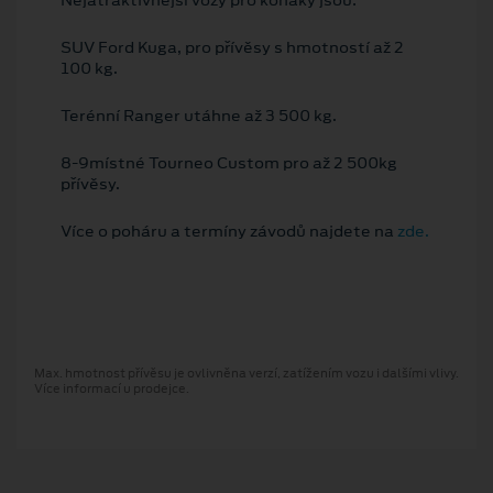
Nejatraktivnější vozy pro koňáky jsou:
SUV Ford Kuga, pro přívěsy s hmotností až 2
100 kg.
Terénní Ranger utáhne až 3 500 kg.
8-9místné Tourneo Custom pro až 2 500kg
přívěsy.
Více o poháru a termíny závodů najdete na
zde.
Max. hmotnost přívěsu je ovlivněna verzí, zatížením vozu i dalšími vlivy.
Více informací u prodejce.