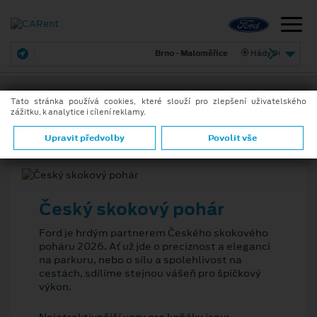
Brno - Maloměřice
Hády 968/2
Tato stránka používá cookies, které slouží pro zlepšení uživatelského
zážitku, k analytice i cílení reklamy.
25. 5. 2026
ZPĚT
Upravit předvolby
Povolit vše
Český skokový pohár
Ford je hrdým partnerem Českého skokového
poháru 2026. Ať už jde o preciznost a eleganci
na parkuru, nebo o sílu a spolehlivost na
cestách, sdílíme stejnou vášeň pro špičkový
výkon.