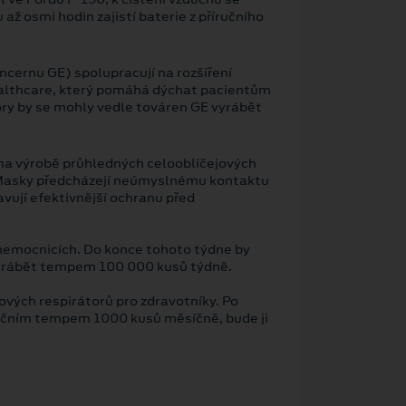
až osmi hodin zajistí baterie z příručního
ncernu GE) spolupracují na rozšíření
ealthcare, který pomáhá dýchat pacientům
ry by se mohly vedle továren GE vyrábět
na výrobě průhledných celoobličejových
i. Masky předcházejí neúmyslnému kontaktu
vují efektivnější ochranu před
 nemocnicích. Do konce tohoto týdne by
 vyrábět tempem 100 000 kusů týdně.
ových respirátorů pro zdravotníky. Po
tečním tempem 1000 kusů měsíčně, bude ji