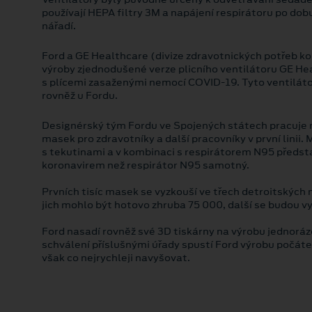
používají HEPA filtry 3M a napájení respirátoru po dobu 
nářadí.
Ford a GE Healthcare (divize zdravotnických potřeb ko
výroby zjednodušené verze plicního ventilátoru GE H
s plícemi zasaženými nemocí COVID-19. Tyto ventiláto
rovněž u Fordu.
Designérský tým Fordu ve Spojených státech pracuje 
masek pro zdravotníky a další pracovníky v první lini
s tekutinami a v kombinaci s respirátorem N95 předsta
koronavirem než respirátor N95 samotný.
Prvních tisíc masek se vyzkouší ve třech detroitských
jich mohlo být hotovo zhruba 75 000, další se budou
Ford nasadí rovněž své 3D tiskárny na výrobu jednoráz
schválení příslušnými úřady spustí Ford výrobu počá
však co nejrychleji navyšovat.