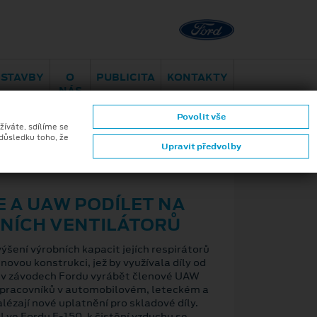
Brno - Juliánov
Bělohorská
ESTAVBY
O
PUBLICITA
KONTAKTY
NÁS
Povolit vše
žíváte, sdílíme se
 důsledku toho, že
Upravit předvolby
ZPĚT
E A UAW PODÍLET NA
CNÍCH VENTILÁTORŮ
ýšení výrobních kapacit jejích respirátorů
ovou konstrukci, jež by využívala díly od
i v závodech Fordu vyrábět členové UAW
 pracovníků v automobilovém, leteckém a
zají nové uplatnění pro skladové díly.
 ve Fordu F-150, k čistění vzduchu se