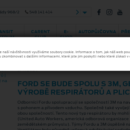
ády 968/2
548 141 414
ANSIT
CARENT
E-
AUTOPŮJČOVNA
PŘ
NTRUM
CLUB
SHOP
ze naší návštěvnosti využíváme soubory cookie. Informace o tom, jak náš web pou
u zkombinovat s dalšími informacemi, které jste jim poskytli nebo které získali v
1. 4. 2020
FORD SE BUDE SPOLU S 3M, G
VÝROBĚ RESPIRÁTORŮ A PLI
Odborníci Fordu spolupracují se společností 3M na nav
s pohonem a přívodem vzduchu. Společně také vyvíjejí n
obou společností. Tento nový typ respirátoru by mohl
(United Auto Workers, americká odborová organizace
zemědělském průmyslu). Týmy Fordu a 3M úspěšně nalé
Ventilátory byly původně určeny k odvětrávání sedadel