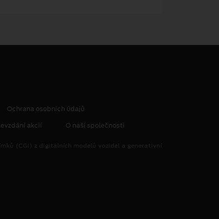
Ochrana osobních údajů
evzdání akcií
O naší společnosti
mků (CGI) z digitálních modelů vozidel a generativní