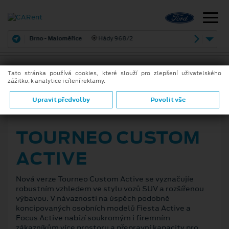
Brno - Maloměřice
Hády 968/2
Tato stránka používá cookies, které slouží pro zlepšení uživatelského
zážitku, k analytice i cílení reklamy.
ZPĚT
Upravit předvolby
Povolit vše
16. 6. 2020
TOURNEO CUSTOM
ACTIVE
Nová verze Tourneo Custom Active se vyznačujíe
robustním vzhledem ve stylu vozů SUV a rozšířenou
výbavou. V návaznosti na úspěch podobně
koncipovaných osobních modelů Fiesta Active a
Focus Active nabízí soukromým i firemním
zákazníkům více prostoru a přepravní kapacity pro