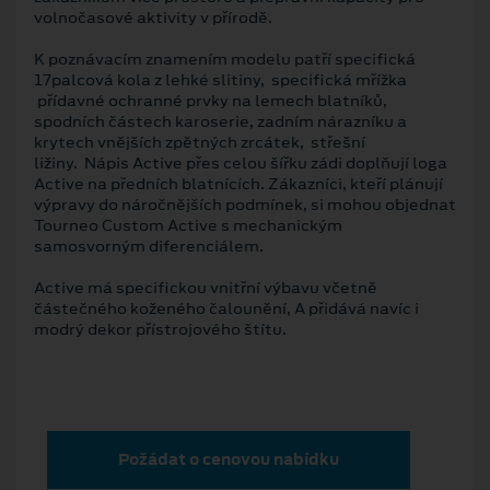
volnočasové aktivity v přírodě.
K poznávacím znamením modelu patří specifická
17palcová kola z lehké slitiny, specifická mřížka
přídavné ochranné prvky na lemech blatníků,
spodních částech karoserie, zadním nárazníku a
krytech vnějších zpětných zrcátek, střešní
ližiny. Nápis Active přes celou šířku zádi doplňují loga
Active na předních blatnících. Zákazníci, kteří plánují
výpravy do náročnějších podmínek, si mohou objednat
Tourneo Custom Active s mechanickým
samosvorným diferenciálem.
Active má specifickou vnitřní výbavu včetně
částečného koženého čalounění, A přidává navíc i
modrý dekor přístrojového štítu.
Požádat o cenovou nabídku