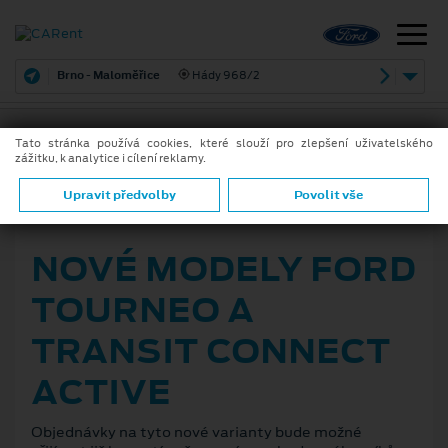
Brno - Maloměřice
Hády 968/2
Tato stránka používá cookies, které slouží pro zlepšení uživatelského
zážitku, k analytice i cílení reklamy.
ZPĚT
Upravit předvolby
Povolit vše
31. 7. 2020
NOVÉ MODELY FORD
TOURNEO A
TRANSIT CONNECT
ACTIVE
Objednávky na tyto nové varianty bude možné