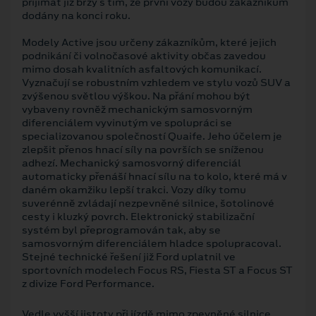
přijímat již brzy s tím, že první vozy budou zákazníkům
dodány na konci roku.
Modely Active jsou určeny zákazníkům, které jejich
podnikání či volnočasové aktivity občas zavedou
mimo dosah kvalitních asfaltových komunikací.
Vyznačují se robustním vzhledem ve stylu vozů SUV a
zvýšenou světlou výškou. Na přání mohou být
vybaveny rovněž mechanickým samosvorným
diferenciálem vyvinutým ve spolupráci se
specializovanou společností Quaife. Jeho účelem je
zlepšit přenos hnací síly na površích se sníženou
adhezí. Mechanický samosvorný diferenciál
automaticky přenáší hnací sílu na to kolo, které má v
daném okamžiku lepší trakci. Vozy díky tomu
suverénně zvládají nezpevněné silnice, šotolinové
cesty i kluzký povrch. Elektronický stabilizační
systém byl přeprogramován tak, aby se
samosvorným diferenciálem hladce spolupracoval.
Stejné technické řešení již Ford uplatnil ve
sportovních modelech Focus RS, Fiesta ST a Focus ST
z divize Ford Performance.
Vedle vyšší jistoty při jízdě mimo zpevněné silnice