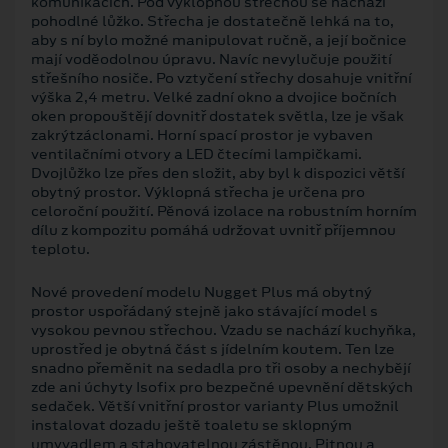
komunikacích. Pod výklopnou střechou se nachází
pohodlné lůžko. Střecha je dostatečně lehká na to,
aby s ní bylo možné manipulovat ručně, a její bočnice
mají voděodolnou úpravu. Navíc nevylučuje použití
střešního nosiče. Po vztyčení střechy dosahuje vnitřní
výška 2,4 metru. Velké zadní okno a dvojice bočních
oken propouštějí dovnitř dostatek světla, lze je však
zakrýtzáclonami. Horní spací prostor je vybaven
ventilačními otvory a LED čtecími lampičkami.
Dvojlůžko lze přes den složit, aby byl k dispozici větší
obytný prostor. Výklopná střecha je určena pro
celoroční použití. Pěnová izolace na robustním horním
dílu z kompozitu pomáhá udržovat uvnitř příjemnou
teplotu.
Nové provedení modelu Nugget Plus má obytný
prostor uspořádaný stejně jako stávající model s
vysokou pevnou střechou. Vzadu se nachází kuchyňka,
uprostřed je obytná část s jídelním koutem. Ten lze
snadno přeměnit na sedadla pro tři osoby a nechybějí
zde ani úchyty Isofix pro bezpečné upevnění dětských
sedaček. Větší vnitřní prostor varianty Plus umožnil
instalovat dozadu ještě toaletu se sklopným
umyvadlem a stahovatelnou zástěnou. Pitnou a