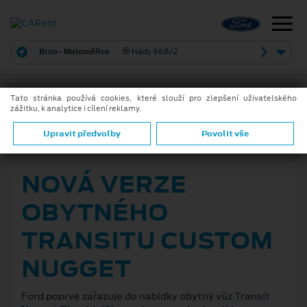
Brno - Maloměřice
Hády 968/2
Tato stránka používá cookies, které slouží pro zlepšení uživatelského
zážitku, k analytice i cílení reklamy.
ZPĚT
Upravit předvolby
Povolit vše
25. 8. 2020
NOVÁ VERZE
OBYTNÉHO
TRANSITU CUSTOM
NUGGET
Ford poprvé zařazuje do nabídky obytný vůz Transit