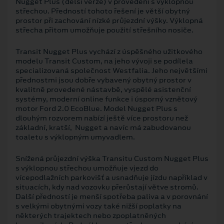
Nugget Plus (delší verze) v provedení s výklopnou
střechou. Předností tohoto řešení je větší obytný
prostor při zachování nízké průjezdní výšky. Výklopná
střecha přitom umožňuje použití střešního nosiče.
Transit Nugget Plus vychází z úspěšného užitkového
modelu Transit Custom, na jeho vývoji se podílela
specializovaná společnost Westfalia. Jeho největšími
přednostmi jsou dobře vybavený obytný prostor v
kvalitně provedené nástavbě, vyspělé asistenční
systémy, moderní online funkce i úsporný vznětový
motor Ford 2.0 EcoBlue. Model Nugget Plus s
dlouhým rozvorem nabízí ještě více prostoru než
základní, kratší, Nugget a navíc má zabudovanou
toaletu s výklopným umyvadlem.
Snížená průjezdní výška Transitu Custom Nugget Plus
s výklopnou střechou umožňuje vjezd do
vícepodlažních parkovišť a usnadňuje jízdu například v
situacích, kdy nad vozovku přerůstají větve stromů.
Další předností je menší spotřeba paliva a v porovnání
s velkými obytnými vozy také nižší poplatky na
některých trajektech nebo zpoplatněných