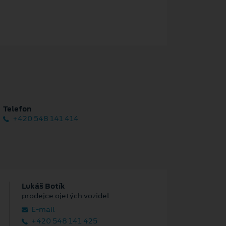
Telefon
+420 548 141 414
Lukáš Botík
prodejce ojetých vozidel
E‑mail
+420 548 141 425