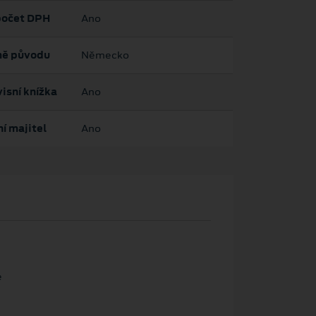
očet DPH
Ano
ě původu
Německo
isní knížka
Ano
í majitel
Ano
e