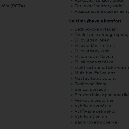
Parkovací senzory přední
ouvání (RCTA)
Parkovací senzory zadní
Rozpoznávání dopravních 
Vnitřní výbava a komfort
Bezklíčkové ovládání
Deaktivace airbagu spolu
El. ovládání oken
El. ovládání zrcátek
El. ovládaný kufr
El. parkovací brzda
El. sklopná zrcátka
Elektrochromatické vnitřn
Multifunkční volant
Nastavitelný volant
Posilovač řízení
Senzor stěračů
Senzor tlaku v pneumatik
Venkovní teploměr
Vyhřívaná zrcátka
Vyhřívané čelní sklo
Vyhřívaný volant
Zadní loketní opěrka