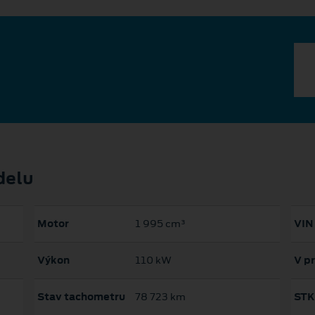
delu
Motor
1 995 cm³
VIN
Výkon
110 kW
V p
Stav tachometru
78 723 km
STK