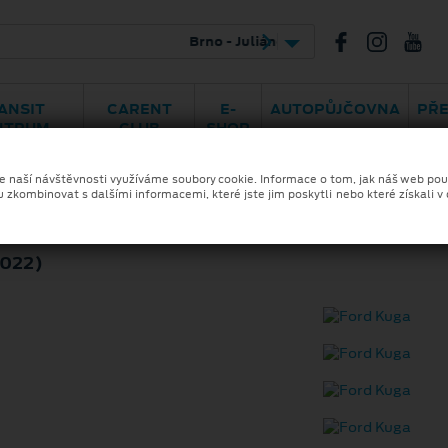
horská 46
548 141 414
ANSIT
CARENT
E-
AUTOPŮJČOVNA
PŘ
NTRUM
CLUB
SHOP
ze naší návštěvnosti využíváme soubory cookie. Informace o tom, jak náš web pou
u zkombinovat s dalšími informacemi, které jste jim poskytli nebo které získali v
2022)