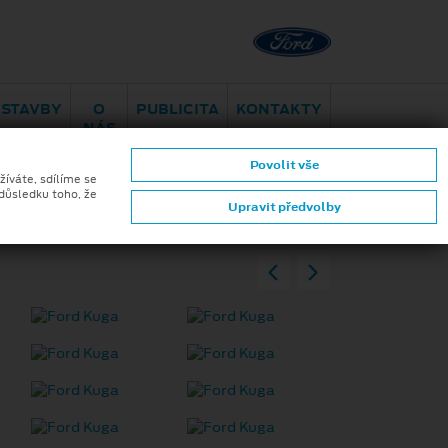
Brno - Maloměřice
Hády 96
ESTAVBY
O
PUBLICITA
KONTAKTY
NÁS
Povolit vše
žíváte, sdílíme se
 důsledku toho, že
Upravit předvolby
ZPĚT