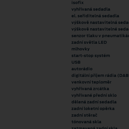
isofix
vyhřívaná sedadla
el. seřiditelná sedadla
výškově nastavitelná seda
výškově nastavitelné sedad
senzor tlaku v pneumatiká
zadní světla LED
mlhovky
start-stop systém
USB
autorádio
digitální příjem rádia (DAB
venkovní teploměr
vyhřívaná zrcátka
vyhřívané přední sklo
dělená zadní sedadla
zadní loketní opěrka
zadní stěrač
tónovaná skla
zatmavená zadní skla