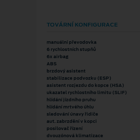
TOVÁRNÍ KONFIGURACE
manuální převodovka
6 rychlostních stupňů
6x airbag
ABS
brzdový asistent
stabilizace podvozku (ESP)
asistent rozjezdu do kopce (HSA)
ukazatel rychlostního limitu (SLIF)
hlídání jízdního pruhu
hlídání mrtvého úhlu
sledování únavy řidiče
aut. zabrzdění v kopci
posilovač řízení
dvouzónová klimatizace