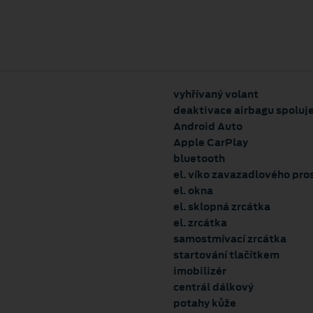
vyhřívaný volant
deaktivace airbagu spoluj
Android Auto
Apple CarPlay
bluetooth
el. víko zavazadlového pro
el. okna
el. sklopná zrcátka
el. zrcátka
samostmívací zrcátka
startování tlačítkem
imobilizér
centrál dálkový
potahy kůže