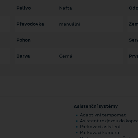
Palivo
Nafta
Odp
Převodovka
manuální
Zem
Pohon
Serv
Barva
Černá
Prvn
Asistenční systémy
Adaptivní tempomat
Asistent rozjezdu do kopc
Parkovací asistent
Parkovací kamera