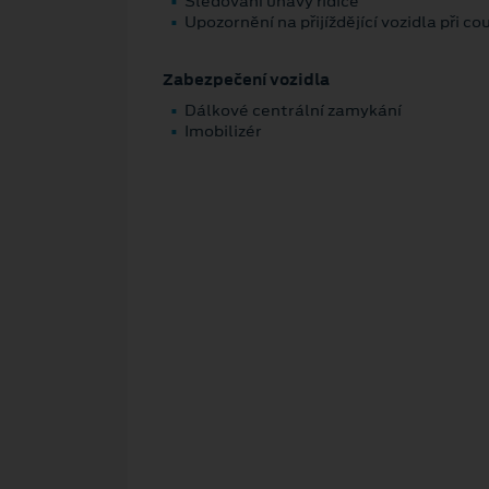
Sledování únavy řidiče
Upozornění na přijíždějící vozidla při c
Zabezpečení vozidla
Dálkové centrální zamykání
Imobilizér