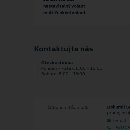
nastavitelný volant
multifunkční volant
Kontaktujte nás
Otevírací doba
Pondělí – Pátek: 8:00 – 18:00
Sobota: 8:00 – 13:00
Bohumil Š
prodejce o
E‑mail
+420 54