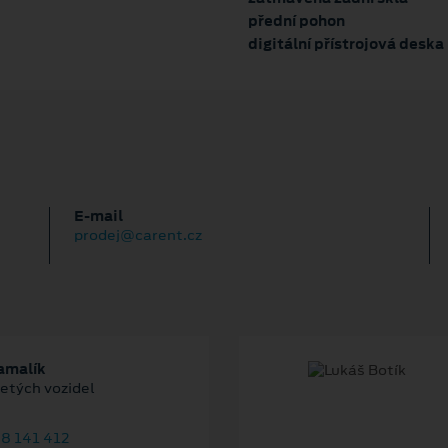
přední pohon
digitální přístrojová deska
E‑mail
prodej@carent.cz
amalík
jetých vozidel
8 141 412