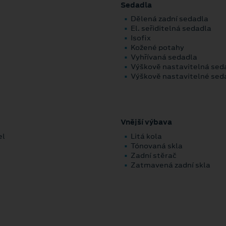
Sedadla
Dělená zadní sedadla
El. seřiditelná sedadla
Isofix
Kožené potahy
Vyhřívaná sedadla
Výškově nastavitelná sed
Výškově nastavitelné seda
Vnější výbava
el
Litá kola
Tónovaná skla
Zadní stěrač
Zatmavená zadní skla