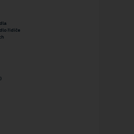
dla
lo řidiče
ch
)