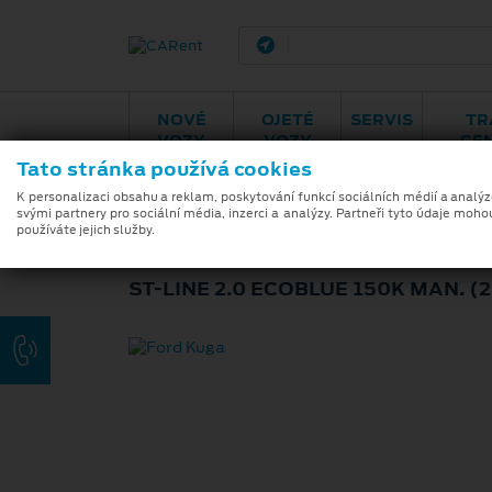
Brno - Juliánov
Bělo
NOVÉ
OJETÉ
SERVIS
TR
VOZY
VOZY
CE
Tato stránka používá cookies
K personalizaci obsahu a reklam, poskytování funkcí sociálních médií a analý
svými partnery pro sociální média, inzerci a analýzy. Partneři tyto údaje moho
FORD KUGA
používáte jejich služby.
ST-LINE 2.0 ECOBLUE 150K MAN. (