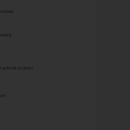
značek
jezdce
í zpětné zrcátko
ách