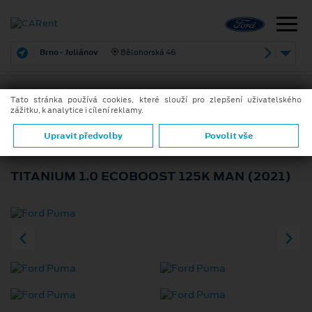
Brno - Juliánov
Bělohorská 46
Tato stránka používá cookies, které slouží pro zlepšení uživatelského
zážitku, k analytice i cílení reklamy.
ZPĚT
FORD PUMA
Upravit předvolby
Povolit vše
TITANIUM 1.0 ECOBOOST 125K MAN (2021)