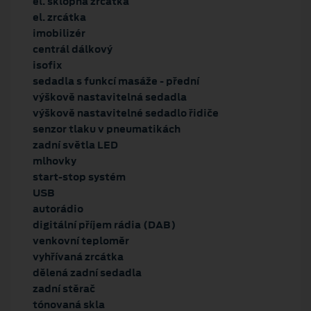
el. sklopná zrcátka
el. zrcátka
imobilizér
centrál dálkový
isofix
sedadla s funkcí masáže - přední
výškově nastavitelná sedadla
výškově nastavitelné sedadlo řidiče
senzor tlaku v pneumatikách
zadní světla LED
mlhovky
start-stop systém
USB
autorádio
digitální příjem rádia (DAB)
venkovní teploměr
vyhřívaná zrcátka
dělená zadní sedadla
zadní stěrač
tónovaná skla