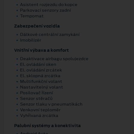
Asistent rozjezdu do kopce
Parkovací senzory zadní
Tempomat
Zabezpečení vozidla
Dálkové centrální zamykání
Imobilizér
Vnitřní výbava a komfort
Deaktivace airbagu spolujezdce
El. ovládání oken
El. ovládání zrcátek
El. sklopná zrcátka
Multifunkční volant
Nastavitelný volant
Posilovač řízení
Senzor stěračů
Senzor tlaku v pneumatikách
Venkovní teploměr
Vyhřívaná zrcátka
Palubní systémy a konektivita
Android Auto