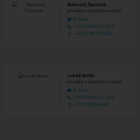
Bohumil Šamalík
prodejce ojetých vozidel
E‑mail
+420 548 141 412
+420 775 775 218
Lukáš Botík
prodejce ojetých vozidel
E‑mail
+420 548 141 425
420725836096