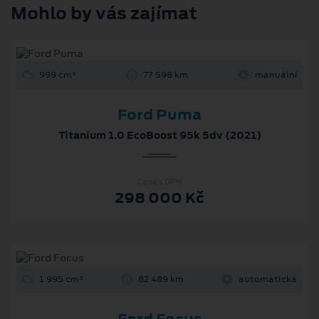
Mohlo by vás zajímat
999 cm³
77 598 km
manuální
Ford Puma
Titanium 1.0 EcoBoost 95k 5dv (2021)
Cena s DPH
298 000 Kč
1 995 cm³
82 489 km
automatická