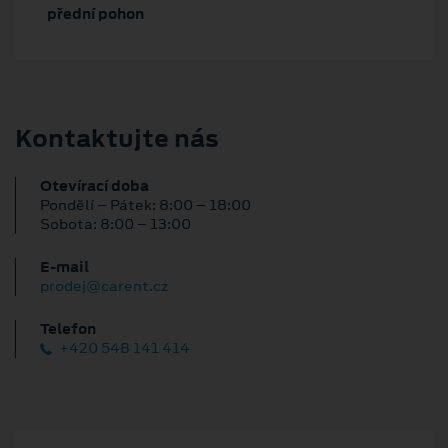
přední pohon
Kontaktujte nás
Otevírací doba
Pondělí – Pátek: 8:00 – 18:00
Sobota: 8:00 – 13:00
E‑mail
prodej@carent.cz
Telefon
+420 548 141 414