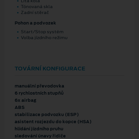
Litá kola
Tónovaná skla
Zadní stěrač
Pohon a podvozek
Start/Stop systém
Volba jízdního režimu
TOVÁRNÍ KONFIGURACE
manuální převodovka
6 rychlostních stupňů
6x airbag
ABS
stabilizace podvozku (ESP)
asistent rozjezdu do kopce (HSA)
hlídání jízdního pruhu
sledování únavy řidiče