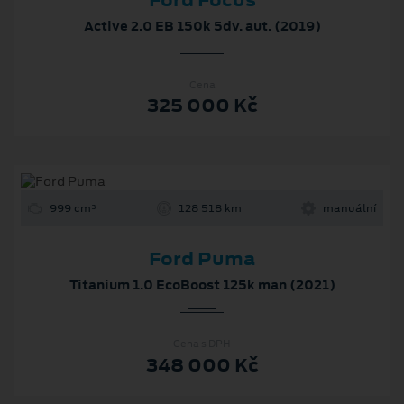
Ford Focus
Active 2.0 EB 150k 5dv. aut. (2019)
Cena
325 000 Kč
999 cm³
128 518 km
manuální
Ford Puma
Titanium 1.0 EcoBoost 125k man (2021)
Cena s DPH
348 000 Kč