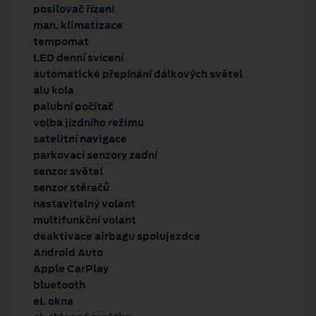
posilovač řízení
man. klimatizace
tempomat
LED denní svícení
automatické přepínání dálkových světel
alu kola
palubní počítač
volba jízdního režimu
satelitní navigace
parkovací senzory zadní
senzor světel
senzor stěračů
nastavitelný volant
multifunkční volant
deaktivace airbagu spolujezdce
Android Auto
Apple CarPlay
bluetooth
el. okna