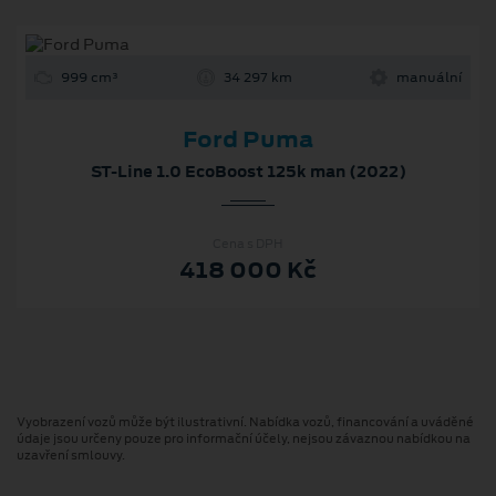
999 cm³
34 297 km
manuální
Ford Puma
ST-Line 1.0 EcoBoost 125k man (2022)
Cena s DPH
418 000 Kč
Vyobrazení vozů může být ilustrativní. Nabídka vozů, financování a uváděné
údaje jsou určeny pouze pro informační účely, nejsou závaznou nabídkou na
uzavření smlouvy.