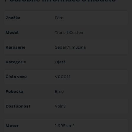
Značka
Ford
Model
Transit Custom
Karoserie
Sedan/limuzína
Kategorie
Ojeté
Číslo vozu
V00011
Pobočka
Brno
Dostupnost
Volný
Motor
1 995 cm³