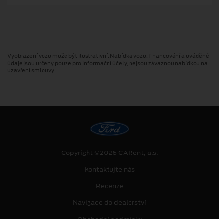
Vyobrazení vozů může být ilustrativní. Nabídka vozů, financování a uváděné
údaje jsou určeny pouze pro informační účely, nejsou závaznou nabídkou na
uzavření smlouvy.
Copyright ©2026 CARent, a.s.
Kontaktujte nás
Recenze
Navigace do dealerství