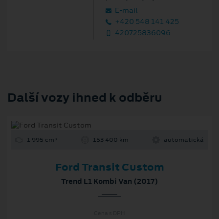
E‑mail
+420 548 141 425
420725836096
Další vozy ihned k odběru
1 995 cm³
153 400 km
automatická
Ford Transit Custom
Trend L1 Kombi Van (2017)
Cena s DPH