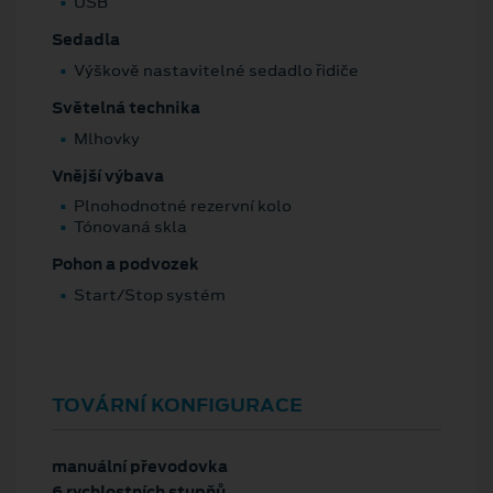
USB
Sedadla
Výškově nastavitelné sedadlo řidiče
Světelná technika
Mlhovky
Vnější výbava
Plnohodnotné rezervní kolo
Tónovaná skla
Pohon a podvozek
Start/Stop systém
TOVÁRNÍ KONFIGURACE
manuální převodovka
6 rychlostních stupňů