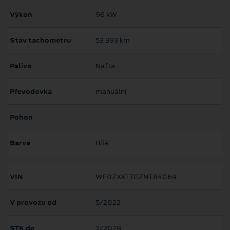
Výkon
96 kW
Stav tachometru
53 393 km
Palivo
Nafta
Převodovka
manuální
Pohon
Barva
Bílá
VIN
WF0ZXXTTGZNT84069
V provozu od
5/2022
STK do
2/2028