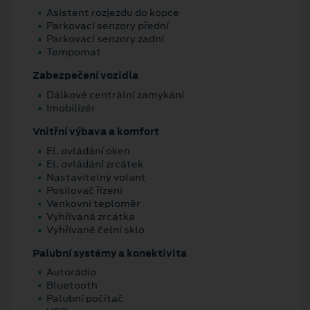
Asistent rozjezdu do kopce
Parkovací senzory přední
Parkovací senzory zadní
Tempomat
Zabezpečení vozidla
Dálkové centrální zamykání
Imobilizér
Vnitřní výbava a komfort
El. ovládání oken
El. ovládání zrcátek
Nastavitelný volant
Posilovač řízení
Venkovní teploměr
Vyhřívaná zrcátka
Vyhřívané čelní sklo
Palubní systémy a konektivita
Autorádio
Bluetooth
Palubní počítač