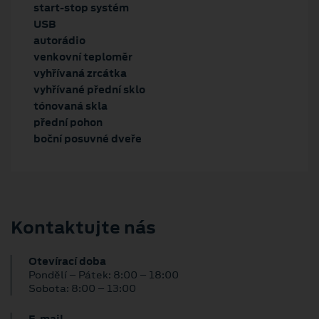
start-stop systém
USB
autorádio
venkovní teploměr
vyhřívaná zrcátka
vyhřívané přední sklo
tónovaná skla
přední pohon
boční posuvné dveře
Kontaktujte nás
Otevírací doba
Pondělí – Pátek: 8:00 – 18:00
Sobota: 8:00 – 13:00
E‑mail