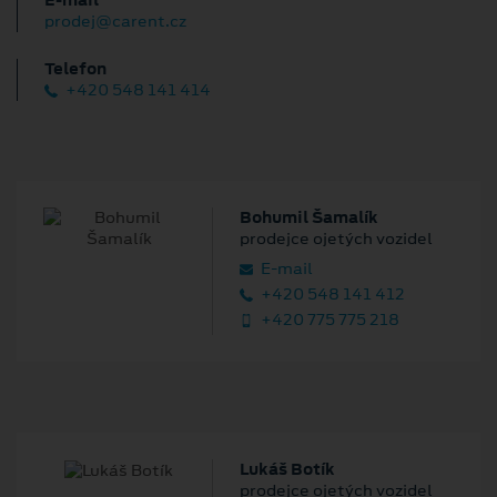
prodej@carent.cz
Telefon
+420 548 141 414
Bohumil Šamalík
prodejce ojetých vozidel
E‑mail
+420 548 141 412
+420 775 775 218
Lukáš Botík
prodejce ojetých vozidel