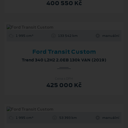
400 550 Kč
1 995 cm³
133 542 km
manuální
Ford Transit Custom
Trend 340 L2H2 2.0EB 130k VAN (2019)
Cena s DPH
425 000 Kč
1 995 cm³
53 393 km
manuální