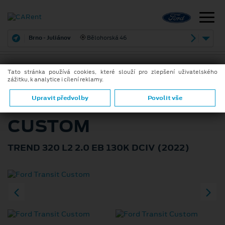
Brno - Juliánov
Bělohorská 46
Tato stránka používá cookies, které slouží pro zlepšení uživatelského
zážitku, k analytice i cílení reklamy.
ZPĚT
FORD TRANSIT
Upravit předvolby
Povolit vše
CUSTOM
TREND 320 L2 2.0 EB 130K DCIV (2022)