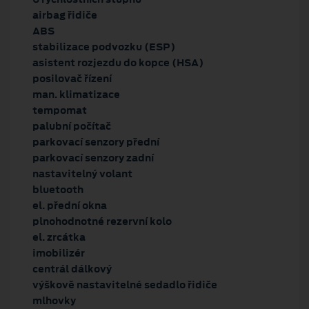
airbag řidiče
ABS
stabilizace podvozku (ESP)
asistent rozjezdu do kopce (HSA)
posilovač řízení
man. klimatizace
tempomat
palubní počítač
parkovací senzory přední
parkovací senzory zadní
nastavitelný volant
bluetooth
el. přední okna
plnohodnotné rezervní kolo
el. zrcátka
imobilizér
centrál dálkový
výškově nastavitelné sedadlo řidiče
mlhovky