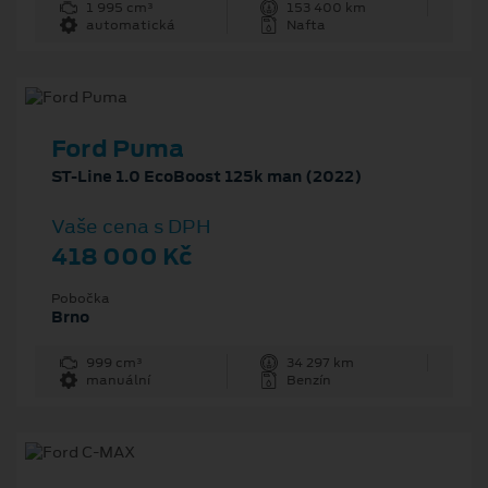
1 995 cm³
153 400 km
automatická
Nafta
Ford Puma
ST-Line 1.0 EcoBoost 125k man (2022)
Vaše cena s DPH
418 000 Kč
Pobočka
Brno
999 cm³
34 297 km
manuální
Benzín