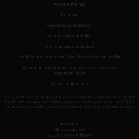
Kontaktujte nás
Recenze
Navigace do dealerství
Obchodní podmínky
Ochrana osobních údajů
Prohlášení o zpracování údajů konečných zákazníků
Oznámení o přeměně listinných akcií a výzva k
odevzdání akcií
O naší společnosti
Při tvorbě videí a obrázků na tomto webu je využíváno kombinace
tradičních fotografií či videí, počítačem generovaných snímků (CGI)
z digitálních modelů vozidel a generativní umělé inteligence (gen-
AI).
CARent, a.s
Bělohorská 46
63600 Brno - Juliánov