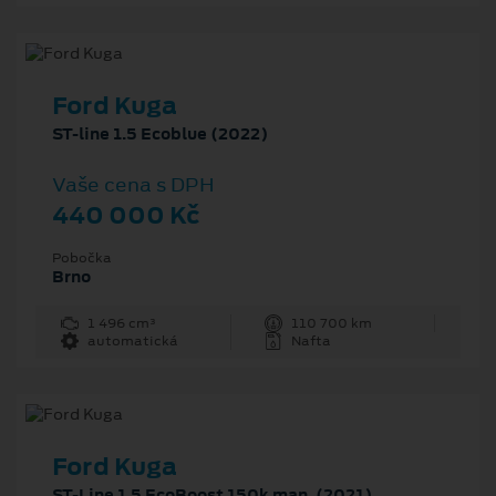
Ford Kuga
ST-line 1.5 Ecoblue (2022)
Vaše cena s DPH
440 000 Kč
Pobočka
Brno
1 496 cm³
110 700 km
automatická
Nafta
Ford Kuga
ST-Line 1.5 EcoBoost 150k man. (2021)