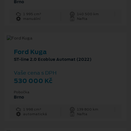
Brno
1 995 cm³
140 500 km
manuální
Nafta
Ford Kuga
ST-line 2.0 Ecoblue Automat (2022)
Vaše cena s DPH
530 000 Kč
Pobočka
Brno
1 998 cm³
139 800 km
automatická
Nafta