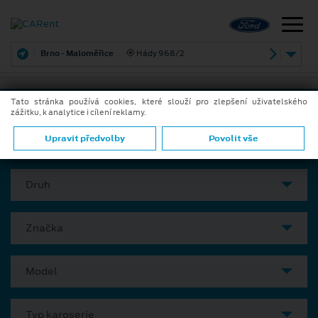
Brno - Maloměřice
Hády 968/2
Tato stránka používá cookies, které slouží pro zlepšení uživatelského
zážitku, k analytice i cílení reklamy.
VYBERTE SI VÁŠ VŮZ
Upravit předvolby
Povolit vše
Druh
Značka
Model
Typ karoserie