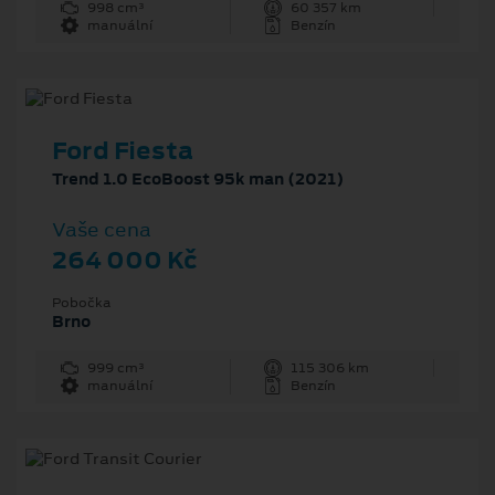
998 cm³
60 357 km
manuální
Benzín
Ford Fiesta
Trend 1.0 EcoBoost 95k man (2021)
Vaše cena
264 000 Kč
Pobočka
Brno
999 cm³
115 306 km
manuální
Benzín