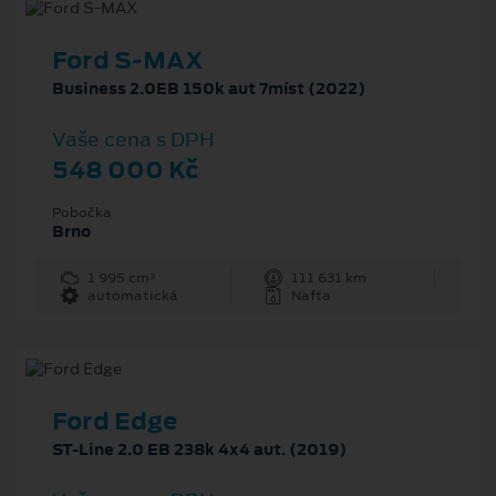
Ford S-MAX
Business 2.0EB 150k aut 7míst (2022)
Vaše cena s DPH
548 000 Kč
Pobočka
Brno
1 995 cm³
111 631 km
automatická
Nafta
Ford Edge
ST-Line 2.0 EB 238k 4x4 aut. (2019)