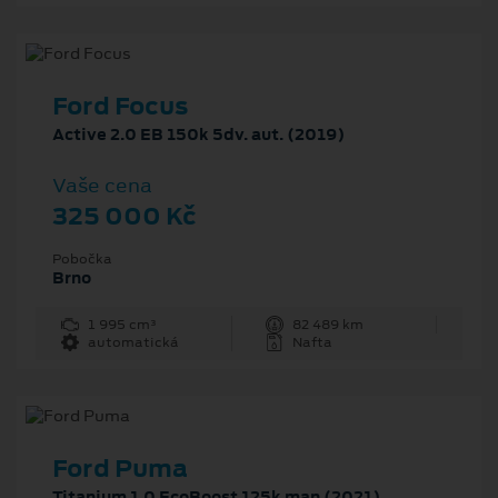
Ford Focus
Active 2.0 EB 150k 5dv. aut. (2019)
Vaše cena
325 000 Kč
Pobočka
Brno
1 995 cm³
82 489 km
automatická
Nafta
Ford Puma
Titanium 1.0 EcoBoost 125k man (2021)