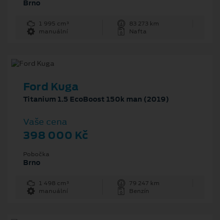
Brno
1 995 cm³
83 273 km
manuální
Nafta
Ford Kuga
Titanium 1.5 EcoBoost 150k man (2019)
Vaše cena
398 000 Kč
Pobočka
Brno
1 498 cm³
79 247 km
manuální
Benzín