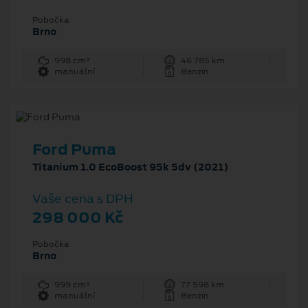
Pobočka
Brno
998 cm³
46 785 km
manuální
Benzín
Ford Puma
Titanium 1.0 EcoBoost 95k 5dv (2021)
Vaše cena s DPH
298 000 Kč
Pobočka
Brno
999 cm³
77 598 km
manuální
Benzín