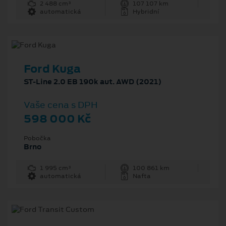
2 488 cm³
107 107 km
automatická
Hybridní
Ford Kuga
ST-Line 2.0 EB 190k aut. AWD (2021)
Vaše cena s DPH
598 000 Kč
Pobočka
Brno
1 995 cm³
100 861 km
automatická
Nafta