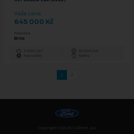
Vaše cena
645 000 Kč
Pobočka
Brno
2 000 cm³
62 500 km
manuální
Nafta
1
2
Copyright ©2026 CARent, a.s.