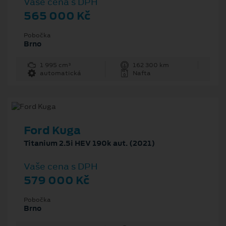
Vaše cena s DPH
565 000 Kč
Pobočka
Brno
1 995 cm³
162 300 km
automatická
Nafta
Ford Kuga
Titanium 2.5i HEV 190k aut. (2021)
Vaše cena s DPH
579 000 Kč
Pobočka
Brno