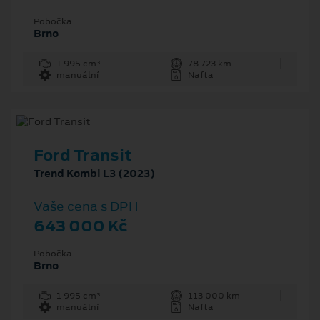
Pobočka
Brno
1 995 cm³
78 723 km
manuální
Nafta
Ford Transit
Trend Kombi L3 (2023)
Vaše cena s DPH
643 000 Kč
Pobočka
Brno
1 995 cm³
113 000 km
manuální
Nafta