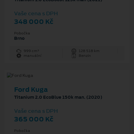
Vaše cena s DPH
348 000 Kč
Pobočka
Brno
999 cm³
128 518 km
manuální
Benzín
Ford Kuga
Titanium 2.0 EcoBlue 150k man. (2020)
Vaše cena s DPH
365 000 Kč
Pobočka