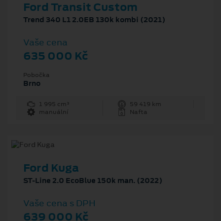
Ford Transit Custom
Trend 340 L1 2.0EB 130k kombi (2021)
Vaše cena
635 000 Kč
Pobočka
Brno
1 995 cm³
59 419 km
manuální
Nafta
Ford Kuga
ST-Line 2.0 EcoBlue 150k man. (2022)
Vaše cena s DPH
639 000 Kč