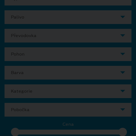
Palivo
Převodovka
Pohon
Barva
Kategorie
Pobočka
Cena