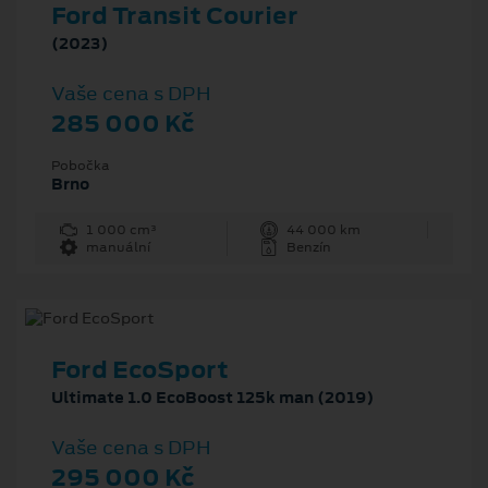
Ford Transit Courier
(2023)
Vaše cena s DPH
285 000 Kč
Pobočka
Brno
1 000 cm³
44 000 km
manuální
Benzín
Ford EcoSport
Ultimate 1.0 EcoBoost 125k man (2019)
Vaše cena s DPH
295 000 Kč