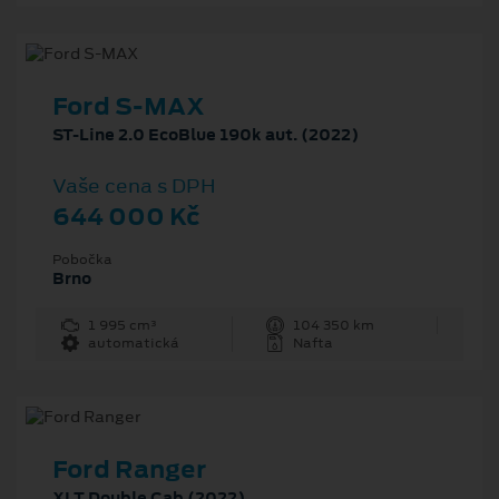
Ford S-MAX
ST-Line 2.0 EcoBlue 190k aut. (2022)
Vaše cena s DPH
644 000 Kč
Pobočka
Brno
1 995 cm³
104 350 km
automatická
Nafta
Ford Ranger
XLT Double Cab (2022)