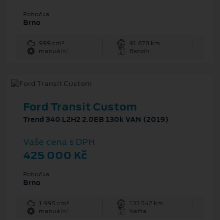
Pobočka
Brno
999 cm³
91 878 km
manuální
Benzín
Ford Transit Custom
Trend 340 L2H2 2.0EB 130k VAN (2019)
Vaše cena s DPH
425 000 Kč
Pobočka
Brno
1 995 cm³
133 542 km
manuální
Nafta