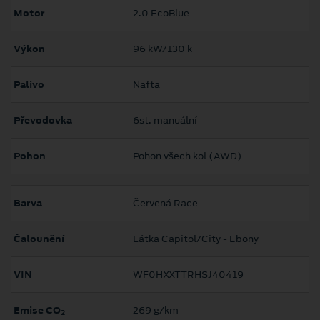
Motor
2.0 EcoBlue
Výkon
96 kW/130 k
Palivo
Nafta
Převodovka
6st. manuální
Pohon
Pohon všech kol (AWD)
Barva
Červená Race
Čalounění
Látka Capitol/City - Ebony
VIN
WF0HXXTTRHSJ40419
Emise CO
269 g/km
2