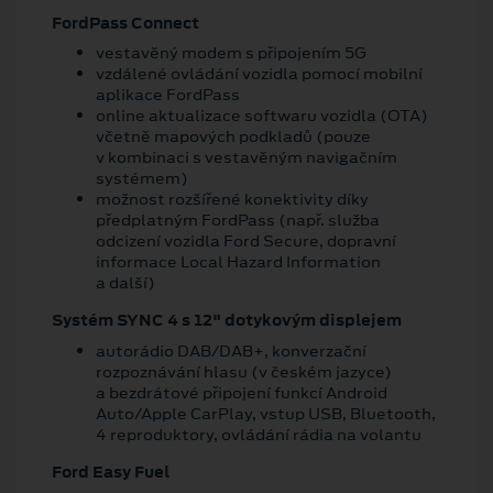
FordPass Connect
vestavěný modem s připojením 5G
vzdálené ovládání vozidla pomocí mobilní
aplikace FordPass
online aktualizace softwaru vozidla (OTA)
včetně mapových podkladů (pouze
v kombinaci s vestavěným navigačním
systémem)
možnost rozšířené konektivity díky
předplatným FordPass (např. služba
odcizení vozidla Ford Secure, dopravní
informace Local Hazard Information
a další)
Systém SYNC 4 s 12" dotykovým displejem
autorádio DAB/DAB+, konverzační
rozpoznávání hlasu (v českém jazyce)
a bezdrátové připojení funkcí Android
Auto/Apple CarPlay, vstup USB, Bluetooth,
4 reproduktory, ovládání rádia na volantu
Ford Easy Fuel