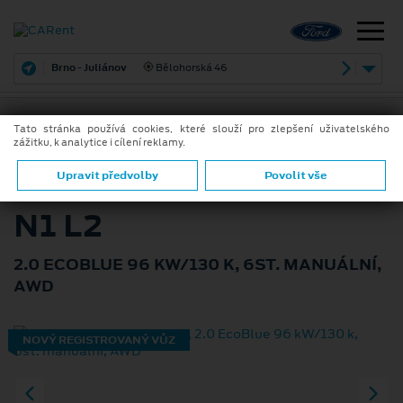
Brno - Juliánov
Bělohorská 46
Tato stránka používá cookies, které slouží pro zlepšení uživatelského
zážitku, k analytice i cílení reklamy.
ZPĚT
FORD TRANSIT KOMBI
Upravit předvolby
Povolit vše
N1 L2
2.0 ECOBLUE 96 KW/130 K, 6ST. MANUÁLNÍ,
AWD
NOVÝ REGISTROVANÝ VŮZ