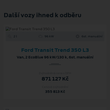
Další vozy ihned k odběru
2 l
96 kW
6st. manuální
Ford Transit Trend 350 L3
Van, 2 EcoBlue 96 kW/130 k, 6st. manuální
Zvýhodněná cena s DPH
871 127 Kč
Cenové zvýhodnění
355 813 Kč