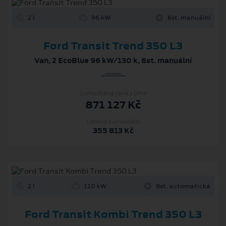
2 l
96 kW
6st. manuální
Ford Transit Trend 350 L3
Van, 2 EcoBlue 96 kW/130 k, 6st. manuální
Zvýhodněná cena s DPH
871 127 Kč
Cenové zvýhodnění
355 813 Kč
2 l
110 kW
8st. automatická
Ford Transit Kombi Trend 350 L3