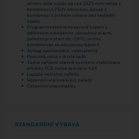
otvoru dole vzadu na cca 1325 mm; nelze v
kombinaci s 230V zásuvkou, pouze v
kombinaci s prvkem výbavy bez sedadel
vzadu
Programovatelné nezávislé topení s
dálkovým ovládáním, obvodový alarm,
zařízení pro start do -29°C; nutno
kombinovat se zdvojenou baterií
Airbag spolujezdce, vypínatelný
Posuvná okna v druhé řadě
Tažné zařízení včetně systému stabilizace
přívěsu TCS; nelze pro verzi 425
Lapače nečistot vpředu
Rezervní ocelové kolo; nářadí
Celoroční pneumatiky
STANDARDNÍ VÝBAVA