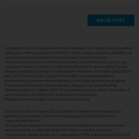
DALŠÍ VOZY
Vyobrazení vozů může být ilustrativní. Nabídka vozů, financování a uváděné
údaje jsou určeny pouze pro informační účely, nejsou závaznou nabídkou na
uzavření smlouvy. Nabídka financování platí pro podnikatele.
Prodloužená záruka Ford Protect 5 let nebo 100 000 km pro osobní vozy,
vozy řady Courier a Connect, 4 roky nebo 200 000 km pro modely Transit,
Ranger a vozy řady Custom se spalovacím motorem, 5 let nebo 150 000 km
pro vůz E-Transit a řadu Custom PHEV a BEV. Na vysokonapěťový
akumulátor a komponenty u elektrických vozů platí prodloužená záruka
8 let nebo 160 000 km. Doba nebo km: Vždy platí, co nastane dříve.
Dodatečný bonus uváděn s DPH. Zvýhodněná cena pro model Puma Gen⁠-⁠E
zahrnuje bonus 20 000 Kč při financování s Ford Credit.
Předběžný termín dodání vozu do ČR není závazný.
S účinností od 1. července 2021 podléhají veškeré nabídky havarijního
pojištění a povinného ručení všech spolupracujících pojišťoven tzv.
„segmentaci klientů“.
To umožňuje napojení na webové rozhraní pojišťoven a možnost získání
konkrétní sazby na základě detailních údajů o vozidle a klientovi
(specifikace vozidla, škodovost, zabezpečení, PSČ a dalších segmentační