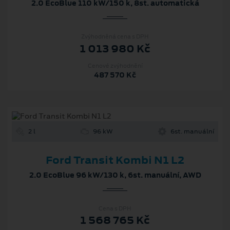
2.0 EcoBlue 110 kW/150 k, 8st. automatická
Zvýhodněná cena s DPH
1 013 980 Kč
Cenové zvýhodnění
487 570 Kč
2 l
96 kW
6st. manuální
Ford Transit Kombi N1 L2
2.0 EcoBlue 96 kW/130 k, 6st. manuální, AWD
Cena s DPH
1 568 765 Kč