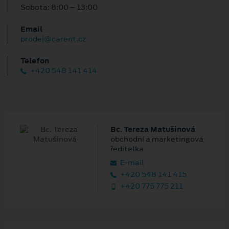
Sobota: 8:00 – 13:00
Email
prodej@carent.cz
Telefon
+420 548 141 414
Bc. Tereza Matušinová
obchodní a marketingová
ředitelka
E‑mail
+420 548 141 415
+420 775 775 211