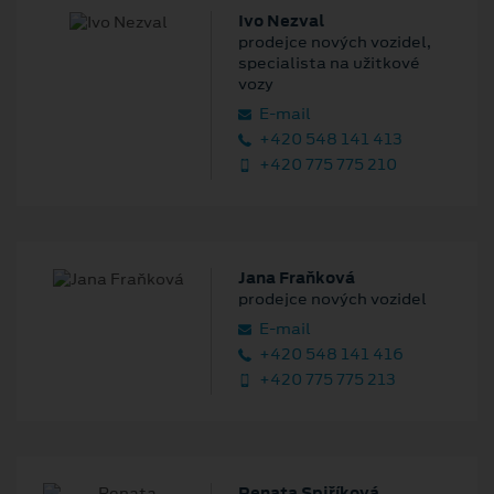
Ivo Nezval
prodejce nových vozidel,
specialista na užitkové
vozy
E‑mail
+420 548 141 413
+420 775 775 210
Jana Fraňková
prodejce nových vozidel
E‑mail
+420 548 141 416
+420 775 775 213
Renata Spiříková