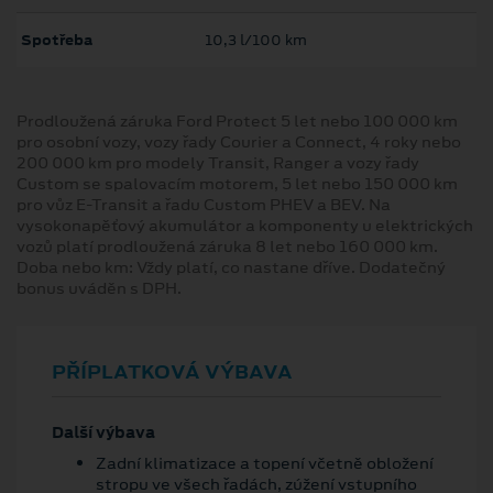
Spotřeba
10,3 l/100 km
Prodloužená záruka Ford Protect 5 let nebo 100 000 km
pro osobní vozy, vozy řady Courier a Connect, 4 roky nebo
200 000 km pro modely Transit, Ranger a vozy řady
Custom se spalovacím motorem, 5 let nebo 150 000 km
pro vůz E-Transit a řadu Custom PHEV a BEV. Na
vysokonapěťový akumulátor a komponenty u elektrických
vozů platí prodloužená záruka 8 let nebo 160 000 km.
Doba nebo km: Vždy platí, co nastane dříve. Dodatečný
bonus uváděn s DPH.
PŘÍPLATKOVÁ VÝBAVA
Další výbava
Zadní klimatizace a topení včetně obložení
stropu ve všech řadách, zúžení vstupního