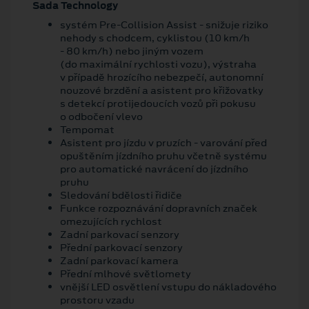
Sada Technology
systém Pre-Collision Assist - snižuje riziko
nehody s chodcem, cyklistou (10 km/h
- 80 km/h) nebo jiným vozem
(do maximální rychlosti vozu), výstraha
v případě hrozícího nebezpečí, autonomní
nouzové brzdění a asistent pro křižovatky
s detekcí protijedoucích vozů při pokusu
o odbočení vlevo
Tempomat
Asistent pro jízdu v pruzích - varování před
opuštěním jízdního pruhu včetně systému
pro automatické navrácení do jízdního
pruhu
Sledování bdělosti řidiče
Funkce rozpoznávání dopravních značek
omezujících rychlost
Zadní parkovací senzory
Přední parkovací senzory
Zadní parkovací kamera
Přední mlhové světlomety
vnější LED osvětlení vstupu do nákladového
prostoru vzadu