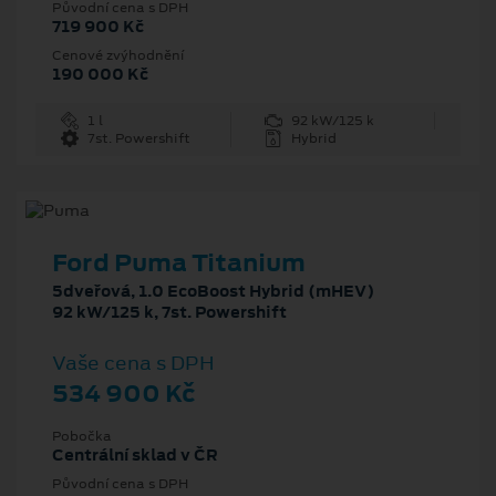
Původní cena s DPH
719 900 Kč
Cenové zvýhodnění
190 000 Kč
1 l
92 kW/125 k
7st. Powershift
Hybrid
Ford Puma Titanium
5dveřová, 1.0 EcoBoost Hybrid (mHEV)
92 kW/125 k, 7st. Powershift
Vaše cena s DPH
534 900 Kč
Pobočka
Centrální sklad v ČR
Původní cena s DPH