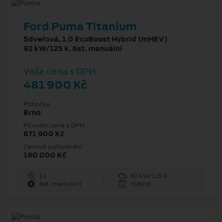
Ford Puma Titanium
5dveřová, 1.0 EcoBoost Hybrid (mHEV)
92 kW/125 k, 6st. manuální
Vaše cena s DPH
481 900 Kč
Pobočka
Brno
Původní cena s DPH
671 900 Kč
Cenové zvýhodnění
190 000 Kč
1 l
92 kW/125 k
6st. manuální
Hybrid