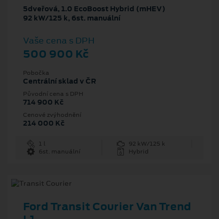
5dveřová, 1.0 EcoBoost Hybrid (mHEV)
92 kW/125 k, 6st. manuální
Vaše cena s DPH
500 900 Kč
Pobočka
Centrální sklad v ČR
Původní cena s DPH
714 900 Kč
Cenové zvýhodnění
214 000 Kč
1 l
92 kW/125 k
6st. manuální
Hybrid
Ford Transit Courier Van Trend