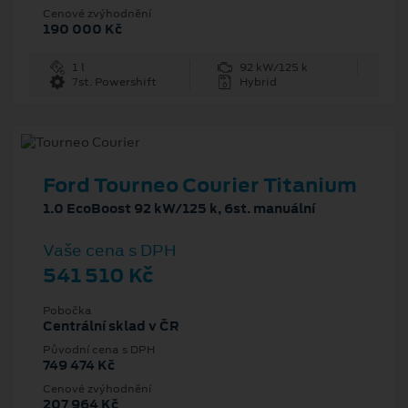
Cenové zvýhodnění
190 000 Kč
1 l
92 kW/125 k
7st. Powershift
Hybrid
Ford Tourneo Courier Titanium
1.0 EcoBoost 92 kW/125 k, 6st. manuální
Vaše cena s DPH
541 510 Kč
Pobočka
Centrální sklad v ČR
Původní cena s DPH
749 474 Kč
Cenové zvýhodnění
207 964 Kč