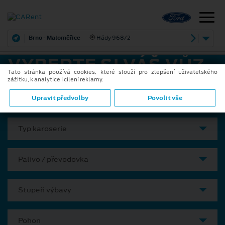
Brno - Maloměřice
Hády 968/2
VYBERTE SI VÁŠ VŮZ
Tato stránka používá cookies, které slouží pro zlepšení uživatelského
zážitku, k analytice i cílení reklamy.
Model
Upravit předvolby
Povolit vše
Typ karoserie
Palivo / převodovka
Stupeň výbavy
Pohon