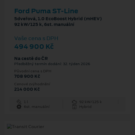
Ford Puma ST-Line
5dveřová, 1.0 EcoBoost Hybrid (mHEV)
92 kW/125 k, 6st. manuální
Vaše cena s DPH
494 900 Kč
Na cestě do ČR
Předběžný termín dodání: 32. týden 2026
Původní cena s DPH
708 900 Kč
Cenové zvýhodnění
214 000 Kč
1 l
92 kW/125 k
6st. manuální
Hybrid