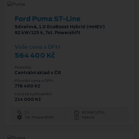
Ford Puma ST-Line
5dveřová, 1.0 EcoBoost Hybrid (mHEV)
92 kW/125 k, 7st. Powershift
Vaše cena s DPH
564 400 Kč
Pobočka
Centrální sklad v ČR
Původní cena s DPH
778 400 Kč
Cenové zvýhodnění
214 000 Kč
1 l
92 kW/125 k
7st. Powershift
Hybrid