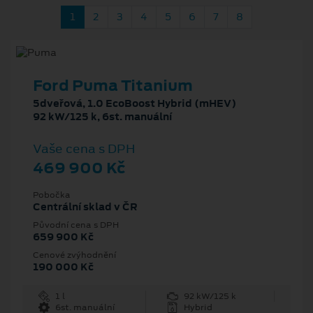
1
2
3
4
5
6
7
8
Ford Puma Titanium
5dveřová, 1.0 EcoBoost Hybrid (mHEV)
92 kW/125 k, 6st. manuální
Vaše cena s DPH
469 900 Kč
Pobočka
Centrální sklad v ČR
Původní cena s DPH
659 900 Kč
Cenové zvýhodnění
190 000 Kč
1 l
92 kW/125 k
6st. manuální
Hybrid