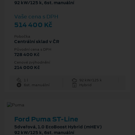
92 kW/125 k, 6st. manuální
Vaše cena s DPH
514 400 Kč
Pobočka
Centrální sklad v ČR
Původní cena s DPH
728 400 Kč
Cenové zvýhodnění
214 000 Kč
1 l
92 kW/125 k
6st. manuální
Hybrid
Ford Puma ST-Line
5dveřová, 1.0 EcoBoost Hybrid (mHEV)
92 kW/125 k, 6st. manuální