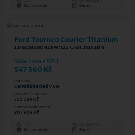
1 l
92 kW/125 k
6st. manuální
Benzín
Ford Tourneo Courier Titanium
1.0 EcoBoost 92 kW/125 k, 6st. manuální
Vaše cena s DPH
547 560 Kč
Pobočka
Centrální sklad v ČR
Původní cena s DPH
755 524 Kč
Cenové zvýhodnění
207 964 Kč
1 l
92 kW/125 k
6st. manuální
Benzín