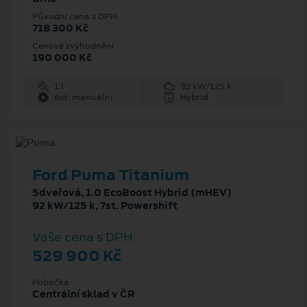
Původní cena s DPH
718 300 Kč
Cenové zvýhodnění
190 000 Kč
1 l
92 kW/125 k
6st. manuální
Hybrid
Ford Puma Titanium
5dveřová, 1.0 EcoBoost Hybrid (mHEV)
92 kW/125 k, 7st. Powershift
Vaše cena s DPH
529 900 Kč
Pobočka
Centrální sklad v ČR