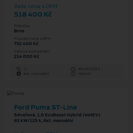
Vaše cena s DPH
518 400 Kč
Pobočka
Brno
Původní cena s DPH
732 400 Kč
Cenové zvýhodnění
214 000 Kč
1 l
92 kW/125 k
6st. manuální
Hybrid
Ford Puma ST-Line
5dveřová, 1.0 EcoBoost Hybrid (mHEV)
92 kW/125 k, 6st. manuální