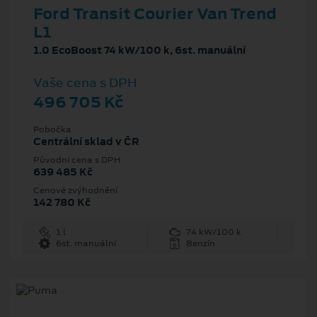
Ford Transit Courier Van Trend
L1
1.0 EcoBoost 74 kW/100 k, 6st. manuální
Vaše cena s DPH
496 705 Kč
Pobočka
Centrální sklad v ČR
Původní cena s DPH
639 485 Kč
Cenové zvýhodnění
142 780 Kč
1 l
74 kW/100 k
6st. manuální
Benzín