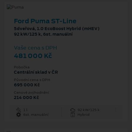
Ford Puma ST-Line
5dveřová, 1.0 EcoBoost Hybrid (mHEV)
92 kW/125 k, 6st. manuální
Vaše cena s DPH
481 000 Kč
Pobočka
Centrální sklad v ČR
Původní cena s DPH
695 000 Kč
Cenové zvýhodnění
214 000 Kč
1 l
92 kW/125 k
6st. manuální
Hybrid