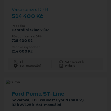
Vaše cena s DPH
514 400 Kč
Pobočka
Centrální sklad v ČR
Původní cena s DPH
728 400 Kč
Cenové zvýhodnění
214 000 Kč
1 l
92 kW/125 k
6st. manuální
Hybrid
Ford Puma ST-Line
5dveřová, 1.0 EcoBoost Hybrid (mHEV)
92 kW/125 k, 6st. manuální