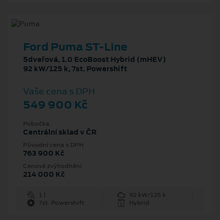
Ford Puma ST-Line
5dveřová, 1.0 EcoBoost Hybrid (mHEV)
92 kW/125 k, 7st. Powershift
Vaše cena s DPH
549 900 Kč
Pobočka
Centrální sklad v ČR
Původní cena s DPH
763 900 Kč
Cenové zvýhodnění
214 000 Kč
1 l
92 kW/125 k
7st. Powershift
Hybrid