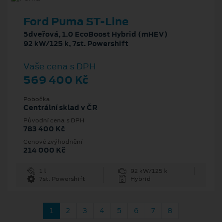
Ford Puma ST-Line
5dveřová, 1.0 EcoBoost Hybrid (mHEV)
92 kW/125 k, 7st. Powershift
Vaše cena s DPH
569 400 Kč
Pobočka
Centrální sklad v ČR
Původní cena s DPH
783 400 Kč
Cenové zvýhodnění
214 000 Kč
1 l
92 kW/125 k
7st. Powershift
Hybrid
1
2
3
4
5
6
7
8