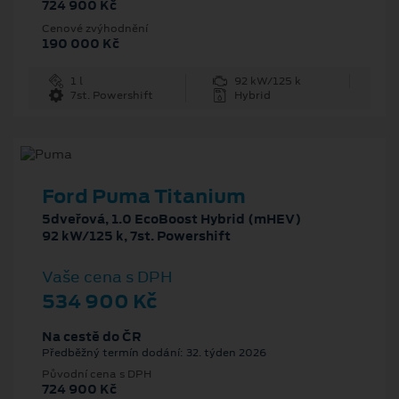
724 900 Kč
Cenové zvýhodnění
190 000 Kč
1 l
92 kW/125 k
7st. Powershift
Hybrid
Ford Puma Titanium
5dveřová, 1.0 EcoBoost Hybrid (mHEV)
92 kW/125 k, 7st. Powershift
Vaše cena s DPH
534 900 Kč
Na cestě do ČR
Předběžný termín dodání: 32. týden 2026
Původní cena s DPH
724 900 Kč