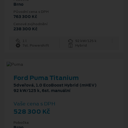
Brno
Původní cena s DPH
763 300 Kč
Cenové zvýhodnění
238 300 Kč
1 l
92 kW/125 k
7st. Powershift
Hybrid
Ford Puma Titanium
5dveřová, 1.0 EcoBoost Hybrid (mHEV)
92 kW/125 k, 6st. manuální
Vaše cena s DPH
528 300 Kč
Pobočka
Brno