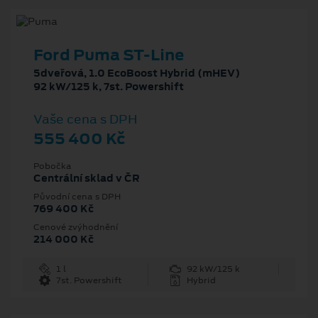
Ford Puma ST-Line
5dveřová, 1.0 EcoBoost Hybrid (mHEV)
92 kW/125 k, 7st. Powershift
Vaše cena s DPH
555 400 Kč
Pobočka
Centrální sklad v ČR
Původní cena s DPH
769 400 Kč
Cenové zvýhodnění
214 000 Kč
1 l
92 kW/125 k
7st. Powershift
Hybrid