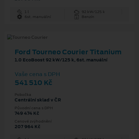
1 l
92 kW/125 k
6st. manuální
Benzín
Ford Tourneo Courier Titanium
1.0 EcoBoost 92 kW/125 k, 6st. manuální
Vaše cena s DPH
541 510 Kč
Pobočka
Centrální sklad v ČR
Původní cena s DPH
749 474 Kč
Cenové zvýhodnění
207 964 Kč