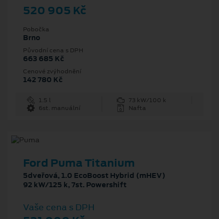
520 905 Kč
Pobočka
Brno
Původní cena s DPH
663 685 Kč
Cenové zvýhodnění
142 780 Kč
1.5 l
73 kW/100 k
6st. manuální
Nafta
Ford Puma Titanium
5dveřová, 1.0 EcoBoost Hybrid (mHEV)
92 kW/125 k, 7st. Powershift
Vaše cena s DPH