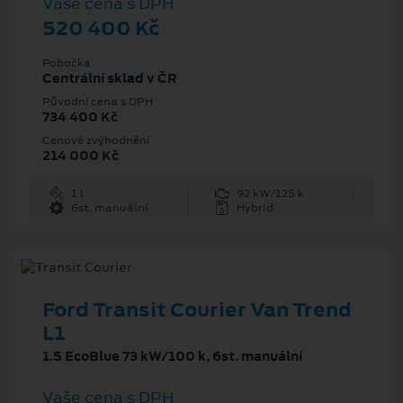
Vaše cena s DPH
520 400 Kč
Pobočka
Centrální sklad v ČR
Původní cena s DPH
734 400 Kč
Cenové zvýhodnění
214 000 Kč
1 l
92 kW/125 k
6st. manuální
Hybrid
Ford Transit Courier Van Trend
L1
1.5 EcoBlue 73 kW/100 k, 6st. manuální
Vaše cena s DPH