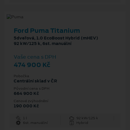
Ford Puma Titanium
5dveřová, 1.0 EcoBoost Hybrid (mHEV)
92 kW/125 k, 6st. manuální
Vaše cena s DPH
474 900 Kč
Pobočka
Centrální sklad v ČR
Původní cena s DPH
664 900 Kč
Cenové zvýhodnění
190 000 Kč
1 l
92 kW/125 k
6st. manuální
Hybrid