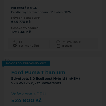
Na cestě do ČR
Předběžný termín dodání: 32. týden 2026
Původní cena s DPH
649 770 Kč
Cenové zvýhodnění
125 840 Kč
1 l
74 kW/100 k
6st. manuální
Benzín
NOVÝ REGISTROVANÝ VŮZ
Ford Puma Titanium
5dveřová, 1.0 EcoBoost Hybrid (mHEV)
92 kW/125 k, 7st. Powershift
Vaše cena s DPH
524 800 Kč