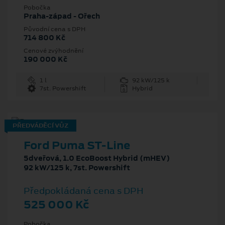
Pobočka
Praha-západ - Ořech
Původní cena s DPH
714 800 Kč
Cenové zvýhodnění
190 000 Kč
1 l
92 kW/125 k
7st. Powershift
Hybrid
PŘEDVÁDĚCÍ VŮZ
Ford Puma ST-Line
5dveřová, 1.0 EcoBoost Hybrid (mHEV)
92 kW/125 k, 7st. Powershift
Předpokládaná cena s DPH
525 000 Kč
Pobočka