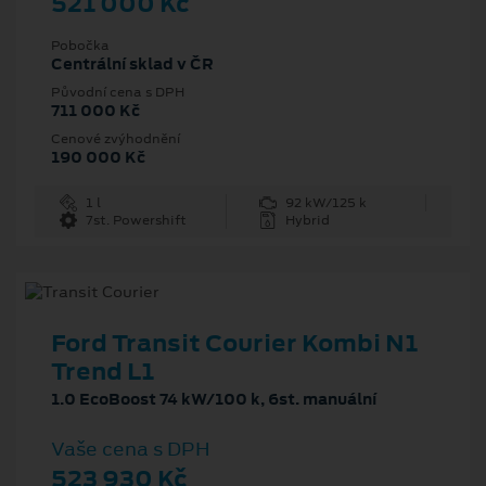
521 000 Kč
Pobočka
Centrální sklad v ČR
Původní cena s DPH
711 000 Kč
Cenové zvýhodnění
190 000 Kč
1 l
92 kW/125 k
7st. Powershift
Hybrid
Ford Transit Courier Kombi N1
Trend L1
1.0 EcoBoost 74 kW/100 k, 6st. manuální
Vaše cena s DPH
523 930 Kč