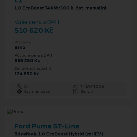
L1
1.0 EcoBoost 74 kW/100 k, 6st. manuální
Vaše cena s DPH
510 620 Kč
Pobočka
Brno
Původní cena s DPH
635 250 Kč
Cenové zvýhodnění
124 630 Kč
1 l
74 kW/100 k
6st. manuální
Benzín
Ford Puma ST-Line
5dveřová, 1.0 EcoBoost Hybrid (mHEV)