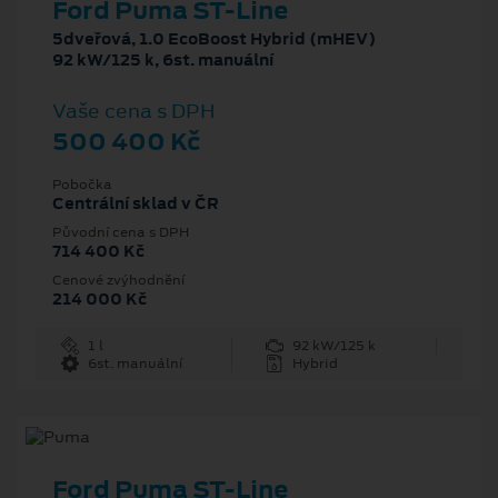
Ford Puma ST-Line
5dveřová, 1.0 EcoBoost Hybrid (mHEV)
92 kW/125 k, 6st. manuální
Vaše cena s DPH
500 400 Kč
Pobočka
Centrální sklad v ČR
Původní cena s DPH
714 400 Kč
Cenové zvýhodnění
214 000 Kč
1 l
92 kW/125 k
6st. manuální
Hybrid
Ford Puma ST-Line