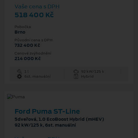
Vaše cena s DPH
518 400 Kč
Pobočka
Brno
Původní cena s DPH
732 400 Kč
Cenové zvýhodnění
214 000 Kč
1 l
92 kW/125 k
6st. manuální
Hybrid
Ford Puma ST-Line
5dveřová, 1.0 EcoBoost Hybrid (mHEV)
92 kW/125 k, 6st. manuální