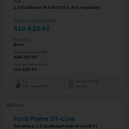
L1
1.0 EcoBoost 74 kW/100 k, 6st. manuální
Vaše cena s DPH
510 620 Kč
Pobočka
Brno
Původní cena s DPH
635 250 Kč
Cenové zvýhodnění
124 630 Kč
1 l
74 kW/100 k
6st. manuální
Benzín
Ford Puma ST-Line
5dveřová, 1.0 EcoBoost Hybrid (mHEV)