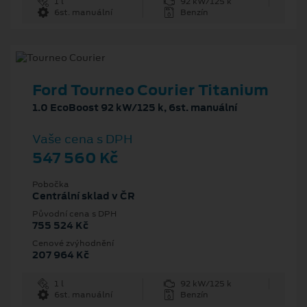
1 l
92 kW/125 k
6st. manuální
Benzín
Ford Tourneo Courier Titanium
1.0 EcoBoost 92 kW/125 k, 6st. manuální
Vaše cena s DPH
547 560 Kč
Pobočka
Centrální sklad v ČR
Původní cena s DPH
755 524 Kč
Cenové zvýhodnění
207 964 Kč
1 l
92 kW/125 k
6st. manuální
Benzín