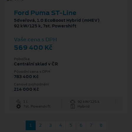
Ford Puma ST-Line
5dveřová, 1.0 EcoBoost Hybrid (mHEV)
92 kW/125 k, 7st. Powershift
Vaše cena s DPH
569 400 Kč
Pobočka
Centrální sklad v ČR
Původní cena s DPH
783 400 Kč
Cenové zvýhodnění
214 000 Kč
1 l
92 kW/125 k
7st. Powershift
Hybrid
1
2
3
4
5
6
7
8