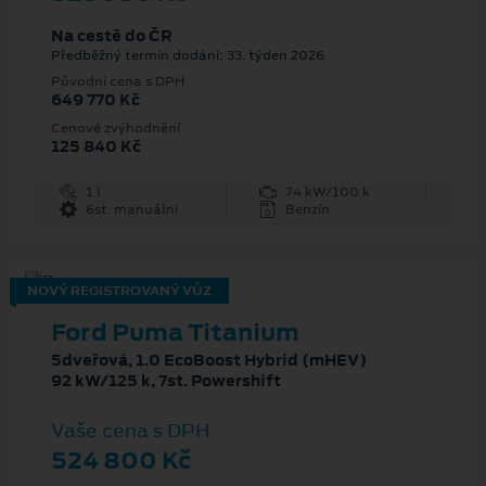
Na cestě do ČR
Předběžný termín dodání: 33. týden 2026
Původní cena s DPH
649 770 Kč
Cenové zvýhodnění
125 840 Kč
1 l
74 kW/100 k
6st. manuální
Benzín
NOVÝ REGISTROVANÝ VŮZ
Ford Puma Titanium
5dveřová, 1.0 EcoBoost Hybrid (mHEV)
92 kW/125 k, 7st. Powershift
Vaše cena s DPH
524 800 Kč