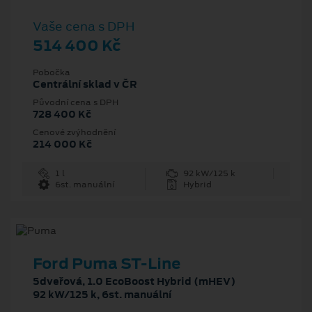
Vaše cena s DPH
514 400 Kč
Pobočka
Centrální sklad v ČR
Původní cena s DPH
728 400 Kč
Cenové zvýhodnění
214 000 Kč
1 l
92 kW/125 k
6st. manuální
Hybrid
Ford Puma ST-Line
5dveřová, 1.0 EcoBoost Hybrid (mHEV)
92 kW/125 k, 6st. manuální