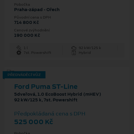
Pobočka
Praha-západ - Ořech
Původní cena s DPH
714 800 Kč
Cenové zvýhodnění
190 000 Kč
1 l
92 kW/125 k
7st. Powershift
Hybrid
PŘEDVÁDĚCÍ VŮZ
Ford Puma ST-Line
5dveřová, 1.0 EcoBoost Hybrid (mHEV)
92 kW/125 k, 7st. Powershift
Předpokládaná cena s DPH
525 000 Kč
Pobočka