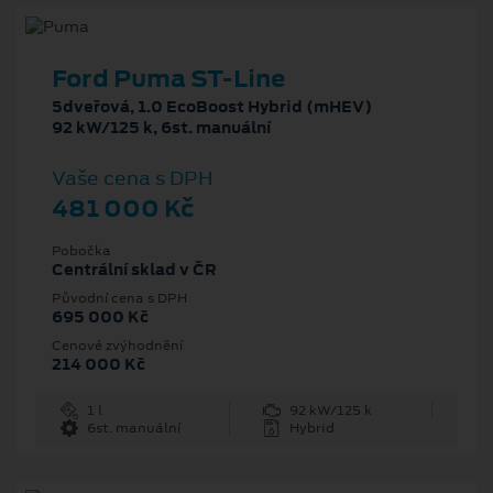
Ford Puma ST-Line
5dveřová, 1.0 EcoBoost Hybrid (mHEV)
92 kW/125 k, 6st. manuální
Vaše cena s DPH
481 000 Kč
Pobočka
Centrální sklad v ČR
Původní cena s DPH
695 000 Kč
Cenové zvýhodnění
214 000 Kč
1 l
92 kW/125 k
6st. manuální
Hybrid