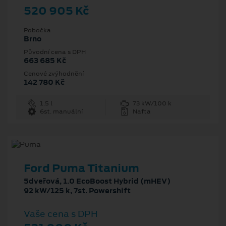
520 905 Kč
Pobočka
Brno
Původní cena s DPH
663 685 Kč
Cenové zvýhodnění
142 780 Kč
1.5 l
73 kW/100 k
6st. manuální
Nafta
Ford Puma Titanium
5dveřová, 1.0 EcoBoost Hybrid (mHEV)
92 kW/125 k, 7st. Powershift
Vaše cena s DPH