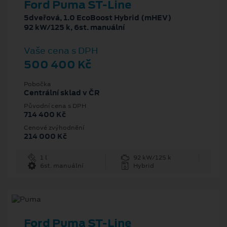
Ford Puma ST-Line
5dveřová, 1.0 EcoBoost Hybrid (mHEV)
92 kW/125 k, 6st. manuální
Vaše cena s DPH
500 400 Kč
Pobočka
Centrální sklad v ČR
Původní cena s DPH
714 400 Kč
Cenové zvýhodnění
214 000 Kč
1 l
92 kW/125 k
6st. manuální
Hybrid
Ford Puma ST-Line