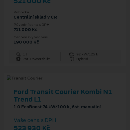
521 000 Kč
Pobočka
Centrální sklad v ČR
Původní cena s DPH
711 000 Kč
Cenové zvýhodnění
190 000 Kč
1 l
92 kW/125 k
7st. Powershift
Hybrid
Ford Transit Courier Kombi N1
Trend L1
1.0 EcoBoost 74 kW/100 k, 6st. manuální
Vaše cena s DPH
523 930 Kč