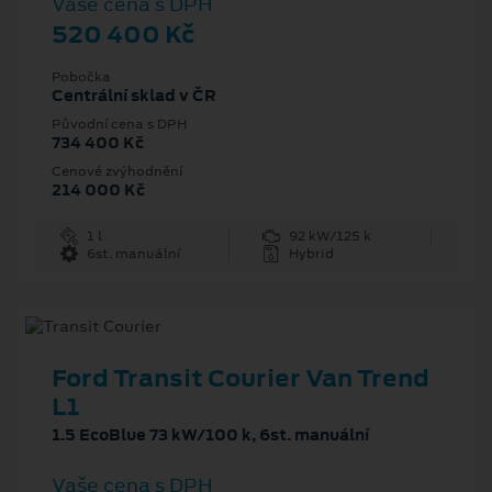
Vaše cena s DPH
520 400 Kč
Pobočka
Centrální sklad v ČR
Původní cena s DPH
734 400 Kč
Cenové zvýhodnění
214 000 Kč
1 l
92 kW/125 k
6st. manuální
Hybrid
Ford Transit Courier Van Trend
L1
1.5 EcoBlue 73 kW/100 k, 6st. manuální
Vaše cena s DPH