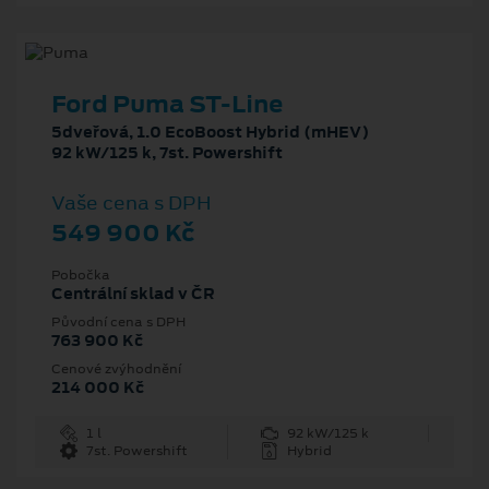
Ford Puma ST-Line
5dveřová, 1.0 EcoBoost Hybrid (mHEV)
92 kW/125 k, 7st. Powershift
Vaše cena s DPH
549 900 Kč
Pobočka
Centrální sklad v ČR
Původní cena s DPH
763 900 Kč
Cenové zvýhodnění
214 000 Kč
1 l
92 kW/125 k
7st. Powershift
Hybrid