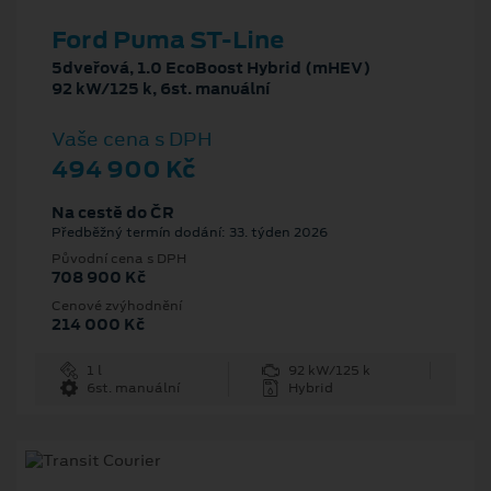
Ford Puma ST-Line
5dveřová, 1.0 EcoBoost Hybrid (mHEV)
92 kW/125 k, 6st. manuální
Vaše cena s DPH
494 900 Kč
Na cestě do ČR
Předběžný termín dodání: 33. týden 2026
Původní cena s DPH
708 900 Kč
Cenové zvýhodnění
214 000 Kč
1 l
92 kW/125 k
6st. manuální
Hybrid