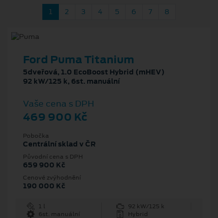
1
2
3
4
5
6
7
8
Ford Puma Titanium
5dveřová, 1.0 EcoBoost Hybrid (mHEV)
92 kW/125 k, 6st. manuální
Vaše cena s DPH
469 900 Kč
Pobočka
Centrální sklad v ČR
Původní cena s DPH
659 900 Kč
Cenové zvýhodnění
190 000 Kč
1 l
92 kW/125 k
6st. manuální
Hybrid