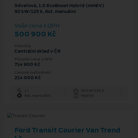
5dveřová, 1.0 EcoBoost Hybrid (mHEV)
92 kW/125 k, 6st. manuální
Vaše cena s DPH
500 900 Kč
Pobočka
Centrální sklad v ČR
Původní cena s DPH
714 900 Kč
Cenové zvýhodnění
214 000 Kč
1 l
92 kW/125 k
6st. manuální
Hybrid
Ford Transit Courier Van Trend