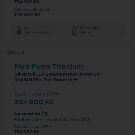
724 900 Kč
Cenové zvýhodnění
190 000 Kč
1 l
92 kW/125 k
7st. Powershift
Hybrid
Ford Puma Titanium
5dveřová, 1.0 EcoBoost Hybrid (mHEV)
92 kW/125 k, 7st. Powershift
Vaše cena s DPH
534 900 Kč
Na cestě do ČR
Předběžný termín dodání: 33. týden 2026
Původní cena s DPH
724 900 Kč