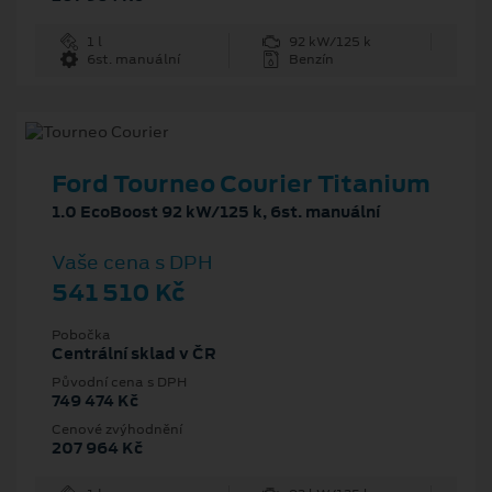
1 l
92 kW/125 k
6st. manuální
Benzín
Ford Tourneo Courier Titanium
1.0 EcoBoost 92 kW/125 k, 6st. manuální
Vaše cena s DPH
541 510 Kč
Pobočka
Centrální sklad v ČR
Původní cena s DPH
749 474 Kč
Cenové zvýhodnění
207 964 Kč