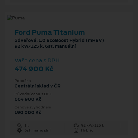
Ford Puma Titanium
5dveřová, 1.0 EcoBoost Hybrid (mHEV)
92 kW/125 k, 6st. manuální
Vaše cena s DPH
474 900 Kč
Pobočka
Centrální sklad v ČR
Původní cena s DPH
664 900 Kč
Cenové zvýhodnění
190 000 Kč
1 l
92 kW/125 k
6st. manuální
Hybrid