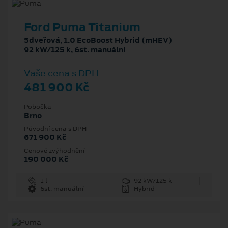
Ford Puma Titanium
5dveřová, 1.0 EcoBoost Hybrid (mHEV)
92 kW/125 k, 6st. manuální
Vaše cena s DPH
481 900 Kč
Pobočka
Brno
Původní cena s DPH
671 900 Kč
Cenové zvýhodnění
190 000 Kč
1 l
92 kW/125 k
6st. manuální
Hybrid