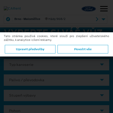
Brno - Maloměřice
Hády 968/2
VYBERTE SI VÁŠ VŮZ
Tato stránka používá cookies, které slouží pro zlepšení uživatelského
zážitku, k analytice i cílení reklamy.
Model
Upravit předvolby
Povolit vše
Typ karoserie
Palivo / převodovka
Stupeň výbavy
Pohon