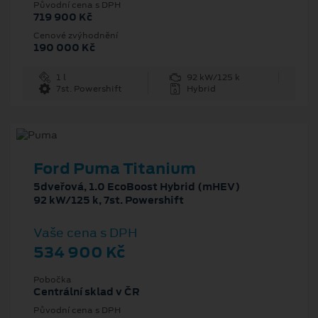
Původní cena s DPH
719 900 Kč
Cenové zvýhodnění
190 000 Kč
1 l
92 kW/125 k
7st. Powershift
Hybrid
Ford Puma Titanium
5dveřová, 1.0 EcoBoost Hybrid (mHEV)
92 kW/125 k, 7st. Powershift
Vaše cena s DPH
534 900 Kč
Pobočka
Centrální sklad v ČR
Původní cena s DPH