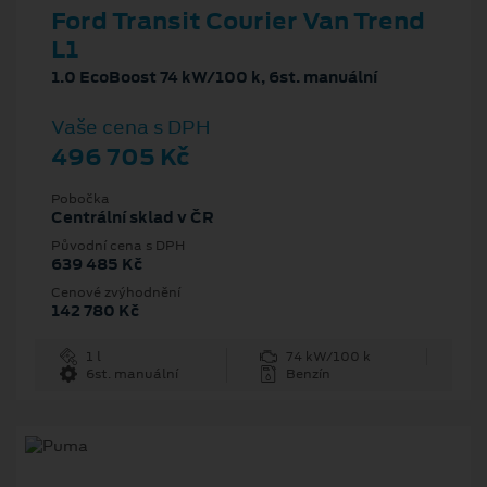
Ford Transit Courier Van Trend
L1
1.0 EcoBoost 74 kW/100 k, 6st. manuální
Vaše cena s DPH
496 705 Kč
Pobočka
Centrální sklad v ČR
Původní cena s DPH
639 485 Kč
Cenové zvýhodnění
142 780 Kč
1 l
74 kW/100 k
6st. manuální
Benzín