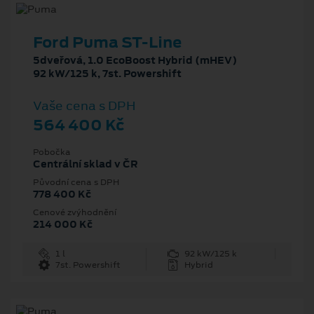
Ford Puma ST-Line
5dveřová, 1.0 EcoBoost Hybrid (mHEV)
92 kW/125 k, 7st. Powershift
Vaše cena s DPH
564 400 Kč
Pobočka
Centrální sklad v ČR
Původní cena s DPH
778 400 Kč
Cenové zvýhodnění
214 000 Kč
1 l
92 kW/125 k
7st. Powershift
Hybrid