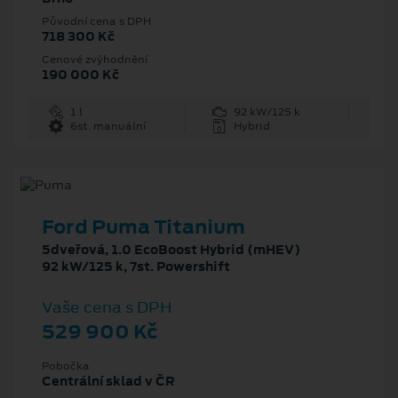
Původní cena s DPH
718 300 Kč
Cenové zvýhodnění
190 000 Kč
1 l
92 kW/125 k
6st. manuální
Hybrid
Ford Puma Titanium
5dveřová, 1.0 EcoBoost Hybrid (mHEV)
92 kW/125 k, 7st. Powershift
Vaše cena s DPH
529 900 Kč
Pobočka
Centrální sklad v ČR