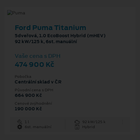
Ford Puma Titanium
5dveřová, 1.0 EcoBoost Hybrid (mHEV)
92 kW/125 k, 6st. manuální
Vaše cena s DPH
474 900 Kč
Pobočka
Centrální sklad v ČR
Původní cena s DPH
664 900 Kč
Cenové zvýhodnění
190 000 Kč
1 l
92 kW/125 k
6st. manuální
Hybrid