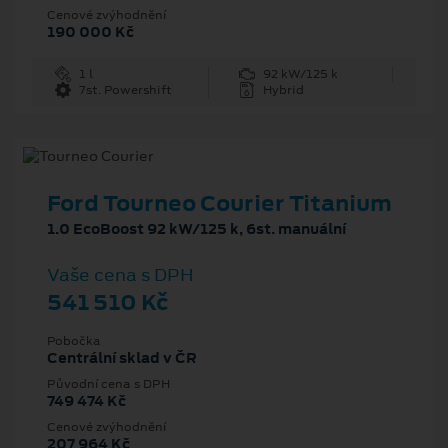
Cenové zvýhodnění
190 000 Kč
1 l
92 kW/125 k
7st. Powershift
Hybrid
Ford Tourneo Courier Titanium
1.0 EcoBoost 92 kW/125 k, 6st. manuální
Vaše cena s DPH
541 510 Kč
Pobočka
Centrální sklad v ČR
Původní cena s DPH
749 474 Kč
Cenové zvýhodnění
207 964 Kč