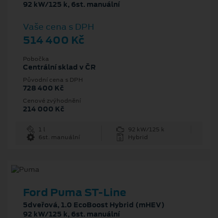
92 kW/125 k, 6st. manuální
Vaše cena s DPH
514 400 Kč
Pobočka
Centrální sklad v ČR
Původní cena s DPH
728 400 Kč
Cenové zvýhodnění
214 000 Kč
1 l
92 kW/125 k
6st. manuální
Hybrid
Ford Puma ST-Line
5dveřová, 1.0 EcoBoost Hybrid (mHEV)
92 kW/125 k, 6st. manuální