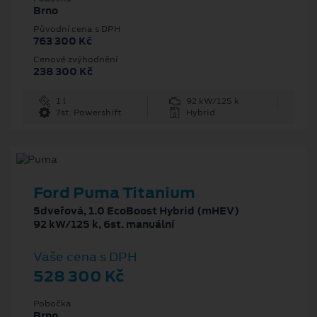
Brno
Původní cena s DPH
763 300 Kč
Cenové zvýhodnění
238 300 Kč
1 l
92 kW/125 k
7st. Powershift
Hybrid
Ford Puma Titanium
5dveřová, 1.0 EcoBoost Hybrid (mHEV)
92 kW/125 k, 6st. manuální
Vaše cena s DPH
528 300 Kč
Pobočka
Brno