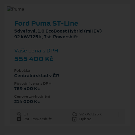
Ford Puma ST-Line
5dveřová, 1.0 EcoBoost Hybrid (mHEV)
92 kW/125 k, 7st. Powershift
Vaše cena s DPH
555 400 Kč
Pobočka
Centrální sklad v ČR
Původní cena s DPH
769 400 Kč
Cenové zvýhodnění
214 000 Kč
1 l
92 kW/125 k
7st. Powershift
Hybrid