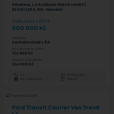
5dveřová, 1.0 EcoBoost Hybrid (mHEV)
92 kW/125 k, 6st. manuální
Vaše cena s DPH
500 900 Kč
Pobočka
Centrální sklad v ČR
Původní cena s DPH
714 900 Kč
Cenové zvýhodnění
214 000 Kč
1 l
92 kW/125 k
6st. manuální
Hybrid
Ford Transit Courier Van Trend