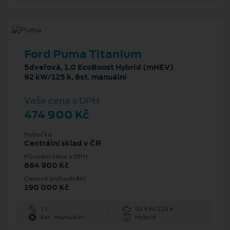
Ford Puma Titanium
5dveřová, 1.0 EcoBoost Hybrid (mHEV)
92 kW/125 k, 6st. manuální
Vaše cena s DPH
474 900 Kč
Pobočka
Centrální sklad v ČR
Původní cena s DPH
664 900 Kč
Cenové zvýhodnění
190 000 Kč
1 l
92 kW/125 k
6st. manuální
Hybrid