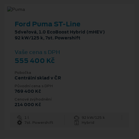
Ford Puma ST-Line
5dveřová, 1.0 EcoBoost Hybrid (mHEV)
92 kW/125 k, 7st. Powershift
Vaše cena s DPH
555 400 Kč
Pobočka
Centrální sklad v ČR
Původní cena s DPH
769 400 Kč
Cenové zvýhodnění
214 000 Kč
1 l
92 kW/125 k
7st. Powershift
Hybrid