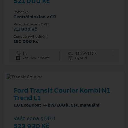
521 000 Kč
Pobočka
Centrální sklad v ČR
Původní cena s DPH
711 000 Kč
Cenové zvýhodnění
190 000 Kč
1 l
92 kW/125 k
7st. Powershift
Hybrid
Ford Transit Courier Kombi N1
Trend L1
1.0 EcoBoost 74 kW/100 k, 6st. manuální
Vaše cena s DPH
523 930 Kč