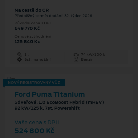
Na cestě do ČR
Předběžný termín dodání: 32. týden 2026
Původní cena s DPH
649 770 Kč
Cenové zvýhodnění
125 840 Kč
1 l
74 kW/100 k
6st. manuální
Benzín
NOVÝ REGISTROVANÝ VŮZ
Ford Puma Titanium
5dveřová, 1.0 EcoBoost Hybrid (mHEV)
92 kW/125 k, 7st. Powershift
Vaše cena s DPH
524 800 Kč