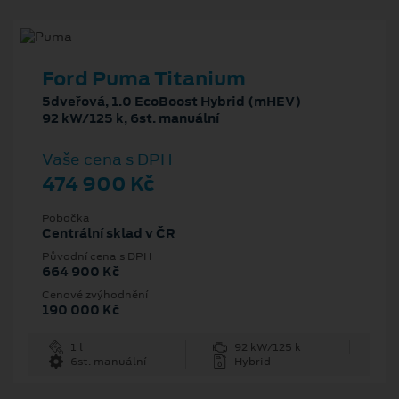
Ford Puma Titanium
5dveřová, 1.0 EcoBoost Hybrid (mHEV)
92 kW/125 k, 6st. manuální
Vaše cena s DPH
474 900 Kč
Pobočka
Centrální sklad v ČR
Původní cena s DPH
664 900 Kč
Cenové zvýhodnění
190 000 Kč
1 l
92 kW/125 k
6st. manuální
Hybrid