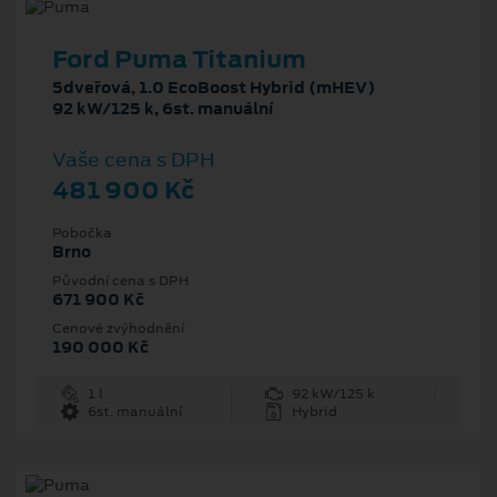
Ford Puma Titanium
5dveřová, 1.0 EcoBoost Hybrid (mHEV)
92 kW/125 k, 6st. manuální
Vaše cena s DPH
481 900 Kč
Pobočka
Brno
Původní cena s DPH
671 900 Kč
Cenové zvýhodnění
190 000 Kč
1 l
92 kW/125 k
6st. manuální
Hybrid