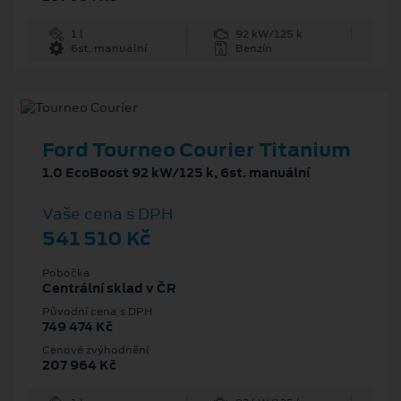
1 l
92 kW/125 k
6st. manuální
Benzín
Ford Tourneo Courier Titanium
1.0 EcoBoost 92 kW/125 k, 6st. manuální
Vaše cena s DPH
541 510 Kč
Pobočka
Centrální sklad v ČR
Původní cena s DPH
749 474 Kč
Cenové zvýhodnění
207 964 Kč