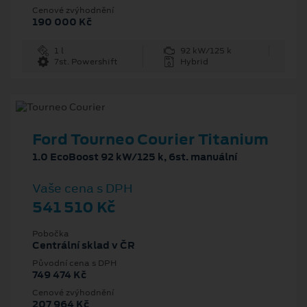
Cenové zvýhodnění
190 000 Kč
1 l
92 kW/125 k
7st. Powershift
Hybrid
Ford Tourneo Courier Titanium
1.0 EcoBoost 92 kW/125 k, 6st. manuální
Vaše cena s DPH
541 510 Kč
Pobočka
Centrální sklad v ČR
Původní cena s DPH
749 474 Kč
Cenové zvýhodnění
207 964 Kč