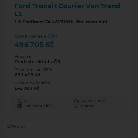
Ford Transit Courier Van Trend
L1
1.0 EcoBoost 74 kW/100 k, 6st. manuální
Vaše cena s DPH
496 705 Kč
Pobočka
Centrální sklad v ČR
Původní cena s DPH
639 485 Kč
Cenové zvýhodnění
142 780 Kč
1 l
74 kW/100 k
6st. manuální
Benzín