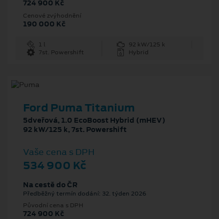
724 900 Kč
Cenové zvýhodnění
190 000 Kč
1 l
92 kW/125 k
7st. Powershift
Hybrid
Ford Puma Titanium
5dveřová, 1.0 EcoBoost Hybrid (mHEV)
92 kW/125 k, 7st. Powershift
Vaše cena s DPH
534 900 Kč
Na cestě do ČR
Předběžný termín dodání: 32. týden 2026
Původní cena s DPH
724 900 Kč