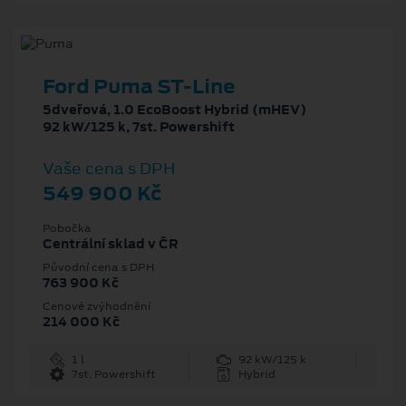
Ford Puma ST-Line
5dveřová, 1.0 EcoBoost Hybrid (mHEV)
92 kW/125 k, 7st. Powershift
Vaše cena s DPH
549 900 Kč
Pobočka
Centrální sklad v ČR
Původní cena s DPH
763 900 Kč
Cenové zvýhodnění
214 000 Kč
1 l
92 kW/125 k
7st. Powershift
Hybrid