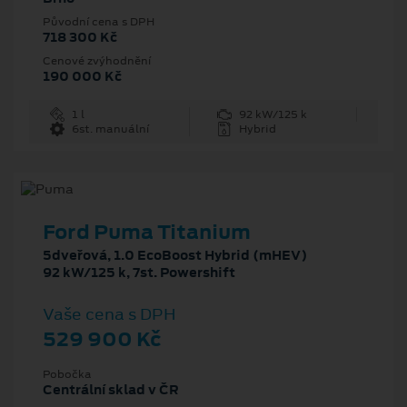
Původní cena s DPH
718 300 Kč
Cenové zvýhodnění
190 000 Kč
1 l
92 kW/125 k
6st. manuální
Hybrid
Ford Puma Titanium
5dveřová, 1.0 EcoBoost Hybrid (mHEV)
92 kW/125 k, 7st. Powershift
Vaše cena s DPH
529 900 Kč
Pobočka
Centrální sklad v ČR