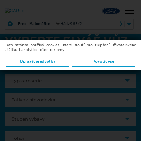
Brno - Maloměřice
Hády 968/2
VYBERTE SI VÁŠ VŮZ
Tato stránka používá cookies, které slouží pro zlepšení uživatelského
zážitku, k analytice i cílení reklamy.
Model
Upravit předvolby
Povolit vše
Typ karoserie
Palivo / převodovka
Stupeň výbavy
Pohon