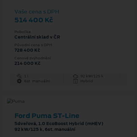
Vaše cena s DPH
514 400 Kč
Pobočka
Centrální sklad v ČR
Původní cena s DPH
728 400 Kč
Cenové zvýhodnění
214 000 Kč
1 l
92 kW/125 k
6st. manuální
Hybrid
Ford Puma ST-Line
5dveřová, 1.0 EcoBoost Hybrid (mHEV)
92 kW/125 k, 6st. manuální