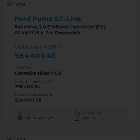
Ford Puma ST-Line
5dveřová, 1.0 EcoBoost Hybrid (mHEV)
92 kW/125 k, 7st. Powershift
Vaše cena s DPH
564 400 Kč
Pobočka
Centrální sklad v ČR
Původní cena s DPH
778 400 Kč
Cenové zvýhodnění
214 000 Kč
1 l
92 kW/125 k
7st. Powershift
Hybrid