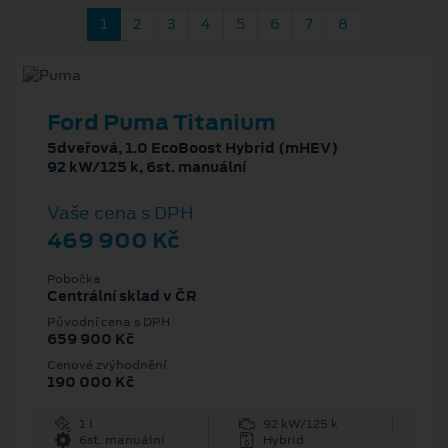
1
2
3
4
5
6
7
8
Ford Puma Titanium
5dveřová, 1.0 EcoBoost Hybrid (mHEV)
92 kW/125 k, 6st. manuální
Vaše cena s DPH
469 900 Kč
Pobočka
Centrální sklad v ČR
Původní cena s DPH
659 900 Kč
Cenové zvýhodnění
190 000 Kč
1 l
92 kW/125 k
6st. manuální
Hybrid