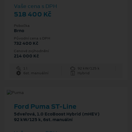
Vaše cena s DPH
518 400 Kč
Pobočka
Brno
Původní cena s DPH
732 400 Kč
Cenové zvýhodnění
214 000 Kč
1 l
92 kW/125 k
6st. manuální
Hybrid
Ford Puma ST-Line
5dveřová, 1.0 EcoBoost Hybrid (mHEV)
92 kW/125 k, 6st. manuální