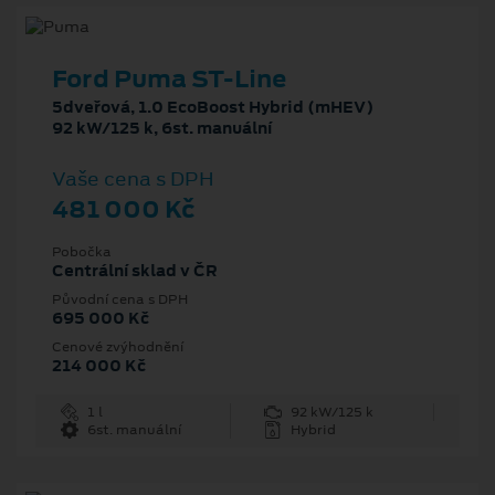
Ford Puma ST-Line
5dveřová, 1.0 EcoBoost Hybrid (mHEV)
92 kW/125 k, 6st. manuální
Vaše cena s DPH
481 000 Kč
Pobočka
Centrální sklad v ČR
Původní cena s DPH
695 000 Kč
Cenové zvýhodnění
214 000 Kč
1 l
92 kW/125 k
6st. manuální
Hybrid