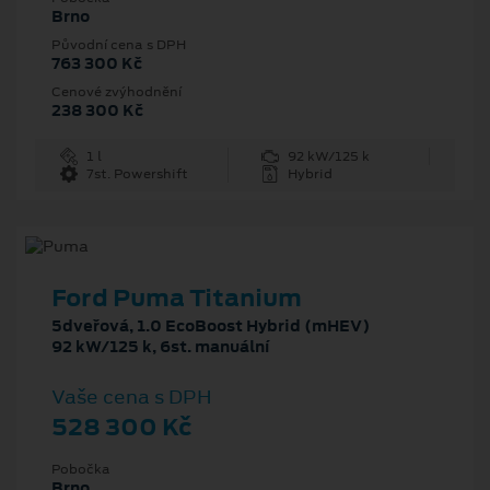
Brno
Původní cena s DPH
763 300 Kč
Cenové zvýhodnění
238 300 Kč
1 l
92 kW/125 k
7st. Powershift
Hybrid
Ford Puma Titanium
5dveřová, 1.0 EcoBoost Hybrid (mHEV)
92 kW/125 k, 6st. manuální
Vaše cena s DPH
528 300 Kč
Pobočka
Brno