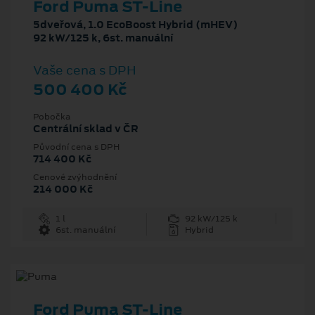
Ford Puma ST-Line
5dveřová, 1.0 EcoBoost Hybrid (mHEV)
92 kW/125 k, 6st. manuální
Vaše cena s DPH
500 400 Kč
Pobočka
Centrální sklad v ČR
Původní cena s DPH
714 400 Kč
Cenové zvýhodnění
214 000 Kč
1 l
92 kW/125 k
6st. manuální
Hybrid
Ford Puma ST-Line