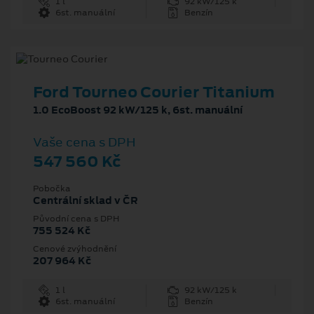
1 l
92 kW/125 k
6st. manuální
Benzín
Ford Tourneo Courier Titanium
1.0 EcoBoost 92 kW/125 k, 6st. manuální
Vaše cena s DPH
547 560 Kč
Pobočka
Centrální sklad v ČR
Původní cena s DPH
755 524 Kč
Cenové zvýhodnění
207 964 Kč
1 l
92 kW/125 k
6st. manuální
Benzín