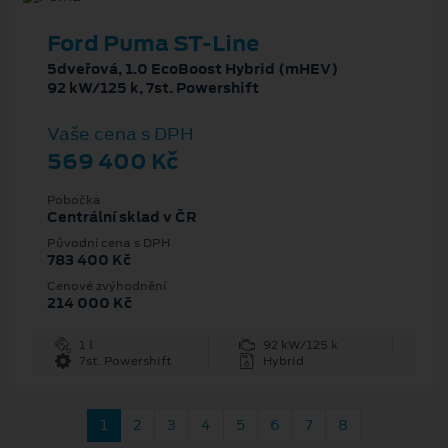
Ford Puma ST-Line
5dveřová, 1.0 EcoBoost Hybrid (mHEV)
92 kW/125 k, 7st. Powershift
Vaše cena s DPH
569 400 Kč
Pobočka
Centrální sklad v ČR
Původní cena s DPH
783 400 Kč
Cenové zvýhodnění
214 000 Kč
1 l
92 kW/125 k
7st. Powershift
Hybrid
1
2
3
4
5
6
7
8