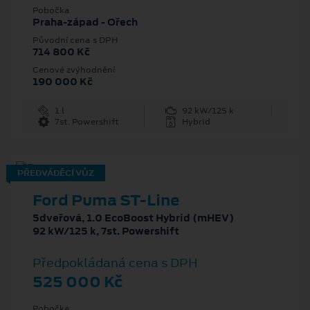
Pobočka
Praha-západ - Ořech
Původní cena s DPH
714 800 Kč
Cenové zvýhodnění
190 000 Kč
1 l
92 kW/125 k
7st. Powershift
Hybrid
PŘEDVÁDĚCÍ VŮZ
Ford Puma ST-Line
5dveřová, 1.0 EcoBoost Hybrid (mHEV)
92 kW/125 k, 7st. Powershift
Předpokládaná cena s DPH
525 000 Kč
Pobočka