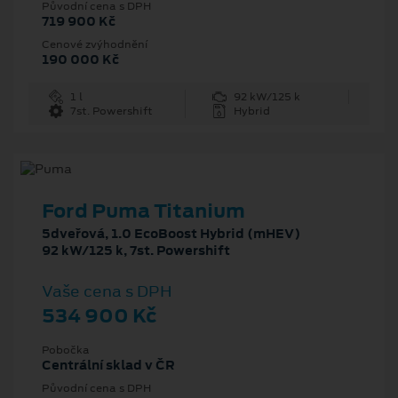
Původní cena s DPH
719 900 Kč
Cenové zvýhodnění
190 000 Kč
1 l
92 kW/125 k
7st. Powershift
Hybrid
Ford Puma Titanium
5dveřová, 1.0 EcoBoost Hybrid (mHEV)
92 kW/125 k, 7st. Powershift
Vaše cena s DPH
534 900 Kč
Pobočka
Centrální sklad v ČR
Původní cena s DPH