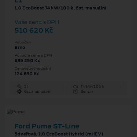
L1
1.0 EcoBoost 74 kW/100 k, 6st. manuální
Vaše cena s DPH
510 620 Kč
Pobočka
Brno
Původní cena s DPH
635 250 Kč
Cenové zvýhodnění
124 630 Kč
1 l
74 kW/100 k
6st. manuální
Benzín
Ford Puma ST-Line
5dveřová, 1.0 EcoBoost Hybrid (mHEV)