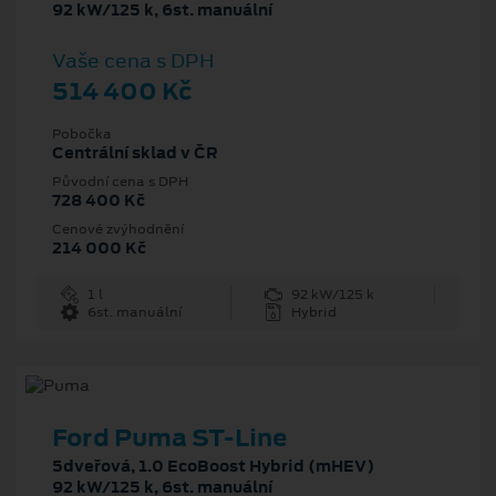
92 kW/125 k, 6st. manuální
Vaše cena s DPH
514 400 Kč
Pobočka
Centrální sklad v ČR
Původní cena s DPH
728 400 Kč
Cenové zvýhodnění
214 000 Kč
1 l
92 kW/125 k
6st. manuální
Hybrid
Ford Puma ST-Line
5dveřová, 1.0 EcoBoost Hybrid (mHEV)
92 kW/125 k, 6st. manuální