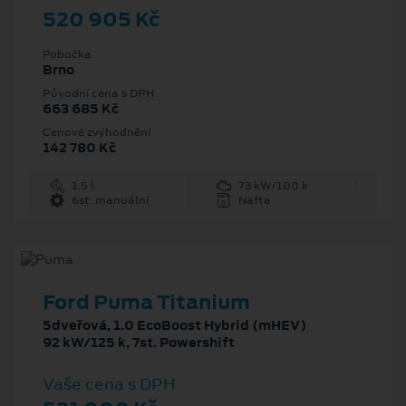
520 905 Kč
Pobočka
Brno
Původní cena s DPH
663 685 Kč
Cenové zvýhodnění
142 780 Kč
1.5 l
73 kW/100 k
6st. manuální
Nafta
Ford Puma Titanium
5dveřová, 1.0 EcoBoost Hybrid (mHEV)
92 kW/125 k, 7st. Powershift
Vaše cena s DPH