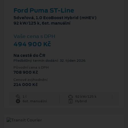
Ford Puma ST-Line
5dveřová, 1.0 EcoBoost Hybrid (mHEV)
92 kW/125 k, 6st. manuální
Vaše cena s DPH
494 900 Kč
Na cestě do ČR
Předběžný termín dodání: 32. týden 2026
Původní cena s DPH
708 900 Kč
Cenové zvýhodnění
214 000 Kč
1 l
92 kW/125 k
6st. manuální
Hybrid