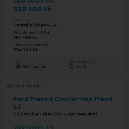
Vaše cena s DPH
520 400 Kč
Pobočka
Centrální sklad v ČR
Původní cena s DPH
734 400 Kč
Cenové zvýhodnění
214 000 Kč
1 l
92 kW/125 k
6st. manuální
Hybrid
Ford Transit Courier Van Trend
L1
1.5 EcoBlue 73 kW/100 k, 6st. manuální
Vaše cena s DPH