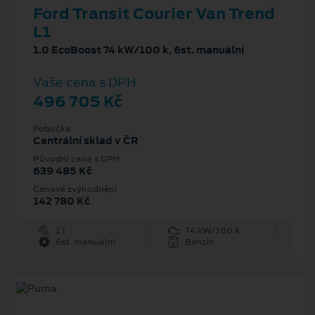
Ford Transit Courier Van Trend
L1
1.0 EcoBoost 74 kW/100 k, 6st. manuální
Vaše cena s DPH
496 705 Kč
Pobočka
Centrální sklad v ČR
Původní cena s DPH
639 485 Kč
Cenové zvýhodnění
142 780 Kč
1 l
74 kW/100 k
6st. manuální
Benzín