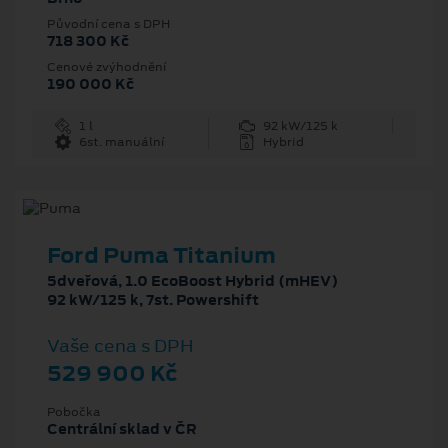
Původní cena s DPH
718 300 Kč
Cenové zvýhodnění
190 000 Kč
1 l
92 kW/125 k
6st. manuální
Hybrid
Ford Puma Titanium
5dveřová, 1.0 EcoBoost Hybrid (mHEV)
92 kW/125 k, 7st. Powershift
Vaše cena s DPH
529 900 Kč
Pobočka
Centrální sklad v ČR