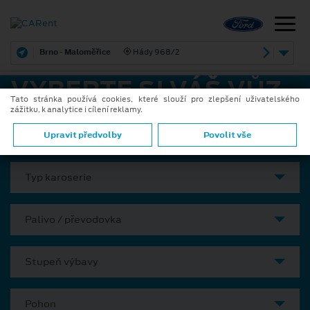
Brno - Maloměřice
Hády 968/2
VYBERTE SI VÁŠ VŮZ
Tato stránka používá cookies, které slouží pro zlepšení uživatelského
zážitku, k analytice i cílení reklamy.
Model
Upravit předvolby
Povolit vše
Typ karoserie
Palivo / převodovka
Stupeň výbavy
Pohon