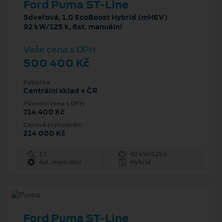
Ford Puma ST-Line
5dveřová, 1.0 EcoBoost Hybrid (mHEV)
92 kW/125 k, 6st. manuální
Vaše cena s DPH
500 400 Kč
Pobočka
Centrální sklad v ČR
Původní cena s DPH
714 400 Kč
Cenové zvýhodnění
214 000 Kč
1 l
92 kW/125 k
6st. manuální
Hybrid
Ford Puma ST-Line