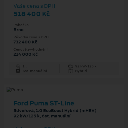
Vaše cena s DPH
518 400 Kč
Pobočka
Brno
Původní cena s DPH
732 400 Kč
Cenové zvýhodnění
214 000 Kč
1 l
92 kW/125 k
6st. manuální
Hybrid
Ford Puma ST-Line
5dveřová, 1.0 EcoBoost Hybrid (mHEV)
92 kW/125 k, 6st. manuální