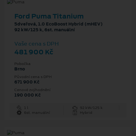
Ford Puma Titanium
5dveřová, 1.0 EcoBoost Hybrid (mHEV)
92 kW/125 k, 6st. manuální
Vaše cena s DPH
481 900 Kč
Pobočka
Brno
Původní cena s DPH
671 900 Kč
Cenové zvýhodnění
190 000 Kč
1 l
92 kW/125 k
6st. manuální
Hybrid