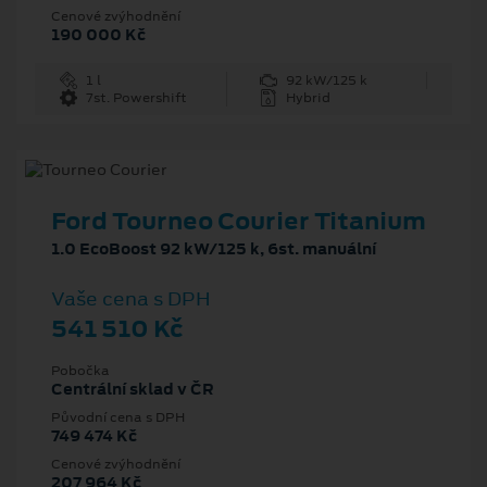
Cenové zvýhodnění
190 000 Kč
1 l
92 kW/125 k
7st. Powershift
Hybrid
Ford Tourneo Courier Titanium
1.0 EcoBoost 92 kW/125 k, 6st. manuální
Vaše cena s DPH
541 510 Kč
Pobočka
Centrální sklad v ČR
Původní cena s DPH
749 474 Kč
Cenové zvýhodnění
207 964 Kč