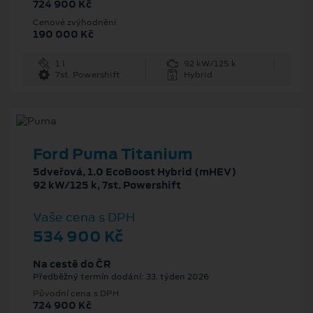
724 900 Kč
Cenové zvýhodnění
190 000 Kč
1 l
92 kW/125 k
7st. Powershift
Hybrid
Ford Puma Titanium
5dveřová, 1.0 EcoBoost Hybrid (mHEV)
92 kW/125 k, 7st. Powershift
Vaše cena s DPH
534 900 Kč
Na cestě do ČR
Předběžný termín dodání: 33. týden 2026
Původní cena s DPH
724 900 Kč