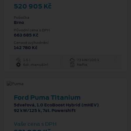
520 905 Kč
Pobočka
Brno
Původní cena s DPH
663 685 Kč
Cenové zvýhodnění
142 780 Kč
1.5 l
73 kW/100 k
6st. manuální
Nafta
Ford Puma Titanium
5dveřová, 1.0 EcoBoost Hybrid (mHEV)
92 kW/125 k, 7st. Powershift
Vaše cena s DPH