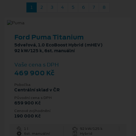
1
2
3
4
5
6
7
8
Ford Puma Titanium
5dveřová, 1.0 EcoBoost Hybrid (mHEV)
92 kW/125 k, 6st. manuální
Vaše cena s DPH
469 900 Kč
Pobočka
Centrální sklad v ČR
Původní cena s DPH
659 900 Kč
Cenové zvýhodnění
190 000 Kč
1 l
92 kW/125 k
6st. manuální
Hybrid