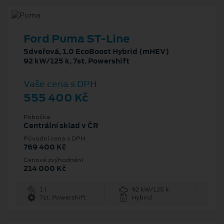
Ford Puma ST-Line
5dveřová, 1.0 EcoBoost Hybrid (mHEV)
92 kW/125 k, 7st. Powershift
Vaše cena s DPH
555 400 Kč
Pobočka
Centrální sklad v ČR
Původní cena s DPH
769 400 Kč
Cenové zvýhodnění
214 000 Kč
1 l
92 kW/125 k
7st. Powershift
Hybrid