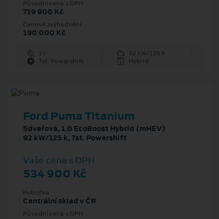
Původní cena s DPH
719 900 Kč
Cenové zvýhodnění
190 000 Kč
1 l
92 kW/125 k
7st. Powershift
Hybrid
Ford Puma Titanium
5dveřová, 1.0 EcoBoost Hybrid (mHEV)
92 kW/125 k, 7st. Powershift
Vaše cena s DPH
534 900 Kč
Pobočka
Centrální sklad v ČR
Původní cena s DPH