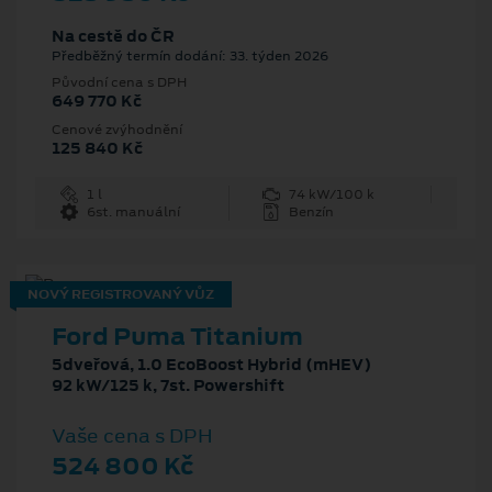
Na cestě do ČR
Předběžný termín dodání: 33. týden 2026
Původní cena s DPH
649 770 Kč
Cenové zvýhodnění
125 840 Kč
1 l
74 kW/100 k
6st. manuální
Benzín
NOVÝ REGISTROVANÝ VŮZ
Ford Puma Titanium
5dveřová, 1.0 EcoBoost Hybrid (mHEV)
92 kW/125 k, 7st. Powershift
Vaše cena s DPH
524 800 Kč