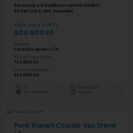
5dveřová, 1.0 EcoBoost Hybrid (mHEV)
92 kW/125 k, 6st. manuální
Vaše cena s DPH
500 900 Kč
Pobočka
Centrální sklad v ČR
Původní cena s DPH
714 900 Kč
Cenové zvýhodnění
214 000 Kč
1 l
92 kW/125 k
6st. manuální
Hybrid
Ford Transit Courier Van Trend