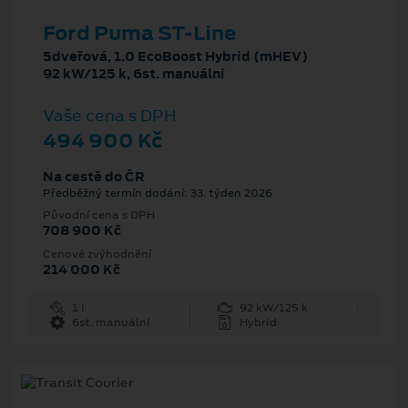
Ford Puma ST-Line
5dveřová, 1.0 EcoBoost Hybrid (mHEV)
92 kW/125 k, 6st. manuální
Vaše cena s DPH
494 900 Kč
Na cestě do ČR
Předběžný termín dodání: 33. týden 2026
Původní cena s DPH
708 900 Kč
Cenové zvýhodnění
214 000 Kč
1 l
92 kW/125 k
6st. manuální
Hybrid