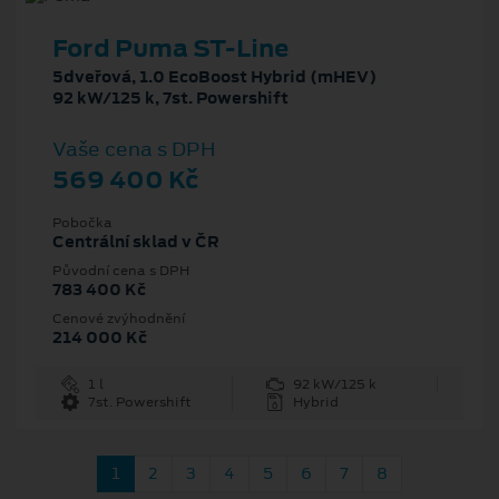
Ford Puma ST-Line
5dveřová, 1.0 EcoBoost Hybrid (mHEV)
92 kW/125 k, 7st. Powershift
Vaše cena s DPH
569 400 Kč
Pobočka
Centrální sklad v ČR
Původní cena s DPH
783 400 Kč
Cenové zvýhodnění
214 000 Kč
1 l
92 kW/125 k
7st. Powershift
Hybrid
1
2
3
4
5
6
7
8