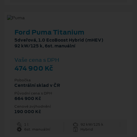
Ford Puma Titanium
5dveřová, 1.0 EcoBoost Hybrid (mHEV)
92 kW/125 k, 6st. manuální
Vaše cena s DPH
474 900 Kč
Pobočka
Centrální sklad v ČR
Původní cena s DPH
664 900 Kč
Cenové zvýhodnění
190 000 Kč
1 l
92 kW/125 k
6st. manuální
Hybrid