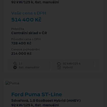
92 kW/125 k, 6st. manuální
Vaše cena s DPH
514 400 Kč
Pobočka
Centrální sklad v ČR
Původní cena s DPH
728 400 Kč
Cenové zvýhodnění
214 000 Kč
1 l
92 kW/125 k
6st. manuální
Hybrid
Ford Puma ST-Line
5dveřová, 1.0 EcoBoost Hybrid (mHEV)
92 kW/125 k, 6st. manuální