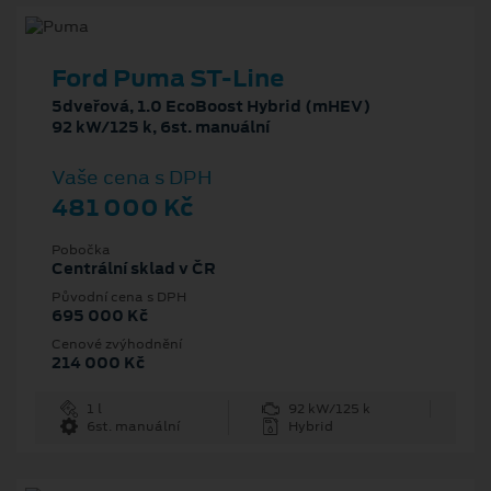
Ford Puma ST-Line
5dveřová, 1.0 EcoBoost Hybrid (mHEV)
92 kW/125 k, 6st. manuální
Vaše cena s DPH
481 000 Kč
Pobočka
Centrální sklad v ČR
Původní cena s DPH
695 000 Kč
Cenové zvýhodnění
214 000 Kč
1 l
92 kW/125 k
6st. manuální
Hybrid