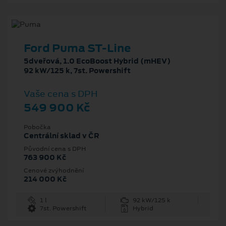
Ford Puma ST-Line
5dveřová, 1.0 EcoBoost Hybrid (mHEV)
92 kW/125 k, 7st. Powershift
Vaše cena s DPH
549 900 Kč
Pobočka
Centrální sklad v ČR
Původní cena s DPH
763 900 Kč
Cenové zvýhodnění
214 000 Kč
1 l
92 kW/125 k
7st. Powershift
Hybrid