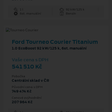
1 l
92 kW/125 k
6st. manuální
Benzín
Ford Tourneo Courier Titanium
1.0 EcoBoost 92 kW/125 k, 6st. manuální
Vaše cena s DPH
541 510 Kč
Pobočka
Centrální sklad v ČR
Původní cena s DPH
749 474 Kč
Cenové zvýhodnění
207 964 Kč