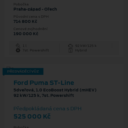
Pobočka
Praha-západ - Ořech
Původní cena s DPH
714 800 Kč
Cenové zvýhodnění
190 000 Kč
1 l
92 kW/125 k
7st. Powershift
Hybrid
PŘEDVÁDĚCÍ VŮZ
Ford Puma ST-Line
5dveřová, 1.0 EcoBoost Hybrid (mHEV)
92 kW/125 k, 7st. Powershift
Předpokládaná cena s DPH
525 000 Kč
Pobočka