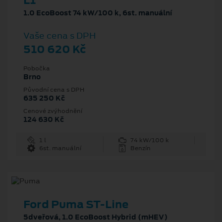
L1
1.0 EcoBoost 74 kW/100 k, 6st. manuální
Vaše cena s DPH
510 620 Kč
Pobočka
Brno
Původní cena s DPH
635 250 Kč
Cenové zvýhodnění
124 630 Kč
1 l
74 kW/100 k
6st. manuální
Benzín
Ford Puma ST-Line
5dveřová, 1.0 EcoBoost Hybrid (mHEV)