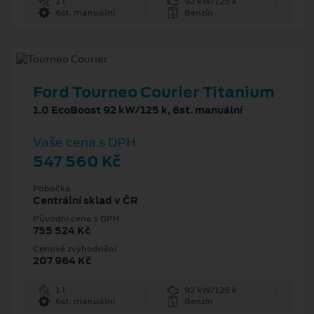
1 l
92 kW/125 k
6st. manuální
Benzín
Ford Tourneo Courier Titanium
1.0 EcoBoost 92 kW/125 k, 6st. manuální
Vaše cena s DPH
547 560 Kč
Pobočka
Centrální sklad v ČR
Původní cena s DPH
755 524 Kč
Cenové zvýhodnění
207 964 Kč
1 l
92 kW/125 k
6st. manuální
Benzín