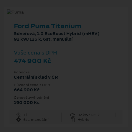
Ford Puma Titanium
5dveřová, 1.0 EcoBoost Hybrid (mHEV)
92 kW/125 k, 6st. manuální
Vaše cena s DPH
474 900 Kč
Pobočka
Centrální sklad v ČR
Původní cena s DPH
664 900 Kč
Cenové zvýhodnění
190 000 Kč
1 l
92 kW/125 k
6st. manuální
Hybrid