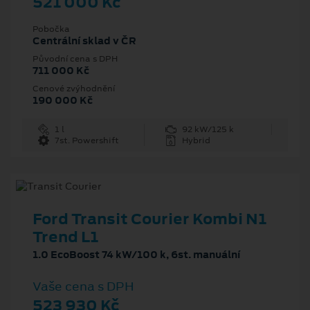
521 000 Kč
Pobočka
Centrální sklad v ČR
Původní cena s DPH
711 000 Kč
Cenové zvýhodnění
190 000 Kč
1 l
92 kW/125 k
7st. Powershift
Hybrid
Ford Transit Courier Kombi N1
Trend L1
1.0 EcoBoost 74 kW/100 k, 6st. manuální
Vaše cena s DPH
523 930 Kč