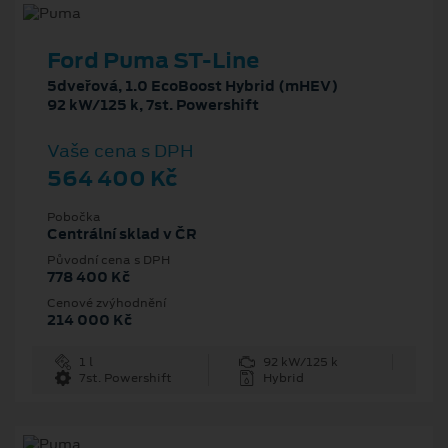
Ford Puma ST-Line
5dveřová, 1.0 EcoBoost Hybrid (mHEV)
92 kW/125 k, 7st. Powershift
Vaše cena s DPH
564 400 Kč
Pobočka
Centrální sklad v ČR
Původní cena s DPH
778 400 Kč
Cenové zvýhodnění
214 000 Kč
1 l
92 kW/125 k
7st. Powershift
Hybrid