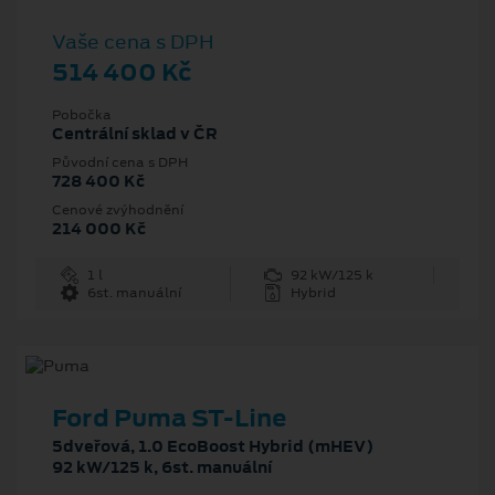
Vaše cena s DPH
514 400 Kč
Pobočka
Centrální sklad v ČR
Původní cena s DPH
728 400 Kč
Cenové zvýhodnění
214 000 Kč
1 l
92 kW/125 k
6st. manuální
Hybrid
Ford Puma ST-Line
5dveřová, 1.0 EcoBoost Hybrid (mHEV)
92 kW/125 k, 6st. manuální