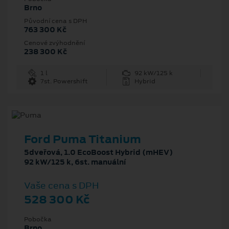
Brno
Původní cena s DPH
763 300 Kč
Cenové zvýhodnění
238 300 Kč
1 l
92 kW/125 k
7st. Powershift
Hybrid
Ford Puma Titanium
5dveřová, 1.0 EcoBoost Hybrid (mHEV)
92 kW/125 k, 6st. manuální
Vaše cena s DPH
528 300 Kč
Pobočka
Brno