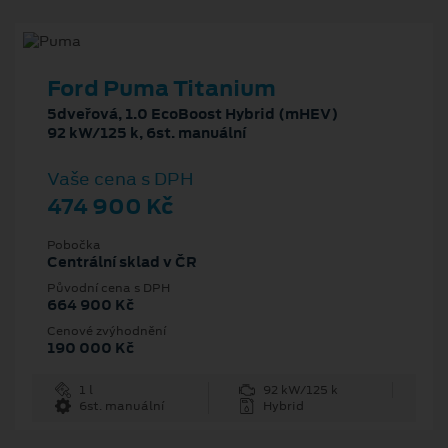
Ford Puma Titanium
5dveřová, 1.0 EcoBoost Hybrid (mHEV)
92 kW/125 k, 6st. manuální
Vaše cena s DPH
474 900 Kč
Pobočka
Centrální sklad v ČR
Původní cena s DPH
664 900 Kč
Cenové zvýhodnění
190 000 Kč
1 l
92 kW/125 k
6st. manuální
Hybrid