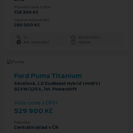
Původní cena s DPH
718 300 Kč
Cenové zvýhodnění
190 000 Kč
1 l
92 kW/125 k
6st. manuální
Hybrid
Ford Puma Titanium
5dveřová, 1.0 EcoBoost Hybrid (mHEV)
92 kW/125 k, 7st. Powershift
Vaše cena s DPH
529 900 Kč
Pobočka
Centrální sklad v ČR