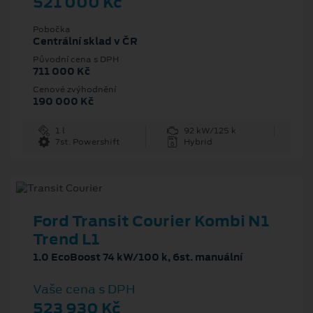
521 000 Kč
Pobočka
Centrální sklad v ČR
Původní cena s DPH
711 000 Kč
Cenové zvýhodnění
190 000 Kč
1 l
92 kW/125 k
7st. Powershift
Hybrid
Ford Transit Courier Kombi N1
Trend L1
1.0 EcoBoost 74 kW/100 k, 6st. manuální
Vaše cena s DPH
523 930 Kč