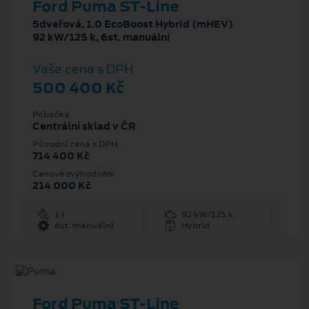
Ford Puma ST-Line
5dveřová, 1.0 EcoBoost Hybrid (mHEV)
92 kW/125 k, 6st. manuální
Vaše cena s DPH
500 400 Kč
Pobočka
Centrální sklad v ČR
Původní cena s DPH
714 400 Kč
Cenové zvýhodnění
214 000 Kč
1 l
92 kW/125 k
6st. manuální
Hybrid
Ford Puma ST-Line