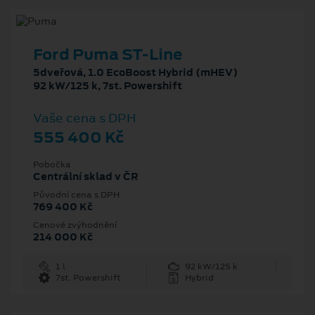
Ford Puma ST-Line
5dveřová, 1.0 EcoBoost Hybrid (mHEV)
92 kW/125 k, 7st. Powershift
Vaše cena s DPH
555 400 Kč
Pobočka
Centrální sklad v ČR
Původní cena s DPH
769 400 Kč
Cenové zvýhodnění
214 000 Kč
1 l
92 kW/125 k
7st. Powershift
Hybrid