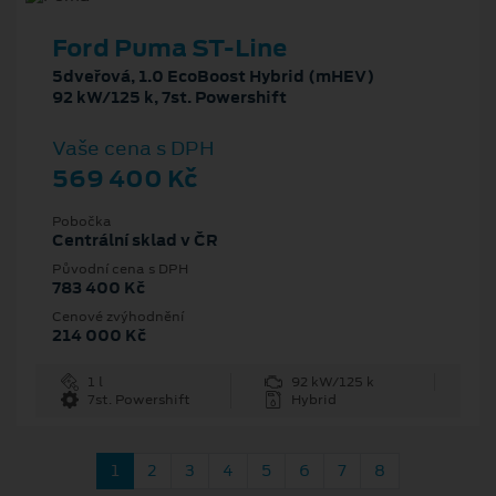
Ford Puma ST-Line
5dveřová, 1.0 EcoBoost Hybrid (mHEV)
92 kW/125 k, 7st. Powershift
Vaše cena s DPH
569 400 Kč
Pobočka
Centrální sklad v ČR
Původní cena s DPH
783 400 Kč
Cenové zvýhodnění
214 000 Kč
1 l
92 kW/125 k
7st. Powershift
Hybrid
1
2
3
4
5
6
7
8