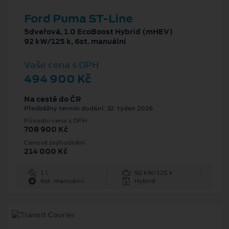
Ford Puma ST-Line
5dveřová, 1.0 EcoBoost Hybrid (mHEV)
92 kW/125 k, 6st. manuální
Vaše cena s DPH
494 900 Kč
Na cestě do ČR
Předběžný termín dodání: 32. týden 2026
Původní cena s DPH
708 900 Kč
Cenové zvýhodnění
214 000 Kč
1 l
92 kW/125 k
6st. manuální
Hybrid