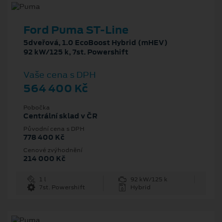
Ford Puma ST-Line
5dveřová, 1.0 EcoBoost Hybrid (mHEV)
92 kW/125 k, 7st. Powershift
Vaše cena s DPH
564 400 Kč
Pobočka
Centrální sklad v ČR
Původní cena s DPH
778 400 Kč
Cenové zvýhodnění
214 000 Kč
1 l
92 kW/125 k
7st. Powershift
Hybrid