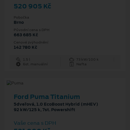
520 905 Kč
Pobočka
Brno
Původní cena s DPH
663 685 Kč
Cenové zvýhodnění
142 780 Kč
1.5 l
73 kW/100 k
6st. manuální
Nafta
Ford Puma Titanium
5dveřová, 1.0 EcoBoost Hybrid (mHEV)
92 kW/125 k, 7st. Powershift
Vaše cena s DPH