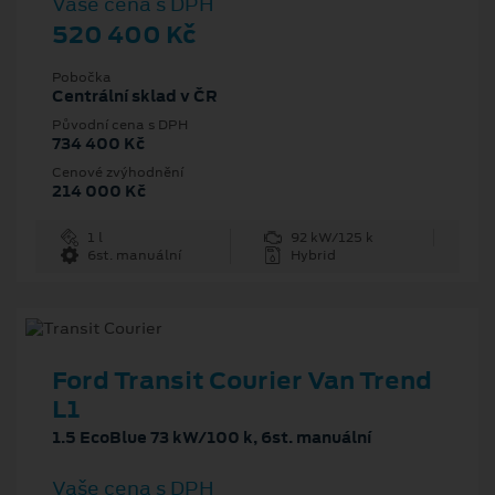
Vaše cena s DPH
520 400 Kč
Pobočka
Centrální sklad v ČR
Původní cena s DPH
734 400 Kč
Cenové zvýhodnění
214 000 Kč
1 l
92 kW/125 k
6st. manuální
Hybrid
Ford Transit Courier Van Trend
L1
1.5 EcoBlue 73 kW/100 k, 6st. manuální
Vaše cena s DPH