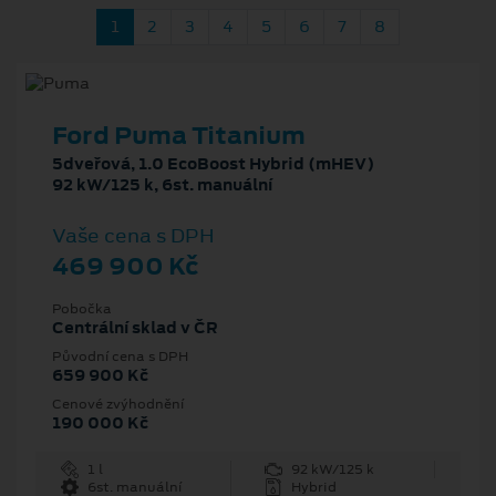
1
2
3
4
5
6
7
8
Ford Puma Titanium
5dveřová, 1.0 EcoBoost Hybrid (mHEV)
92 kW/125 k, 6st. manuální
Vaše cena s DPH
469 900 Kč
Pobočka
Centrální sklad v ČR
Původní cena s DPH
659 900 Kč
Cenové zvýhodnění
190 000 Kč
1 l
92 kW/125 k
6st. manuální
Hybrid