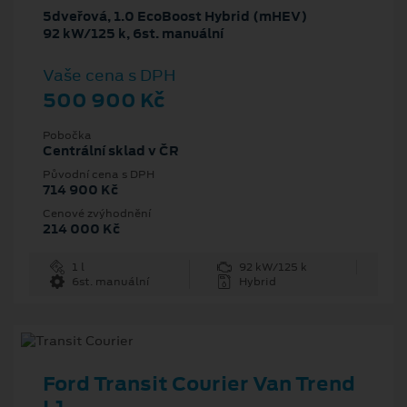
5dveřová, 1.0 EcoBoost Hybrid (mHEV)
92 kW/125 k, 6st. manuální
Vaše cena s DPH
500 900 Kč
Pobočka
Centrální sklad v ČR
Původní cena s DPH
714 900 Kč
Cenové zvýhodnění
214 000 Kč
1 l
92 kW/125 k
6st. manuální
Hybrid
Ford Transit Courier Van Trend