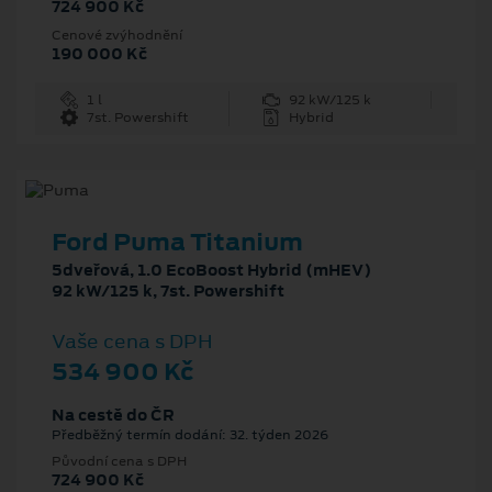
724 900 Kč
Cenové zvýhodnění
190 000 Kč
1 l
92 kW/125 k
7st. Powershift
Hybrid
Ford Puma Titanium
5dveřová, 1.0 EcoBoost Hybrid (mHEV)
92 kW/125 k, 7st. Powershift
Vaše cena s DPH
534 900 Kč
Na cestě do ČR
Předběžný termín dodání: 32. týden 2026
Původní cena s DPH
724 900 Kč