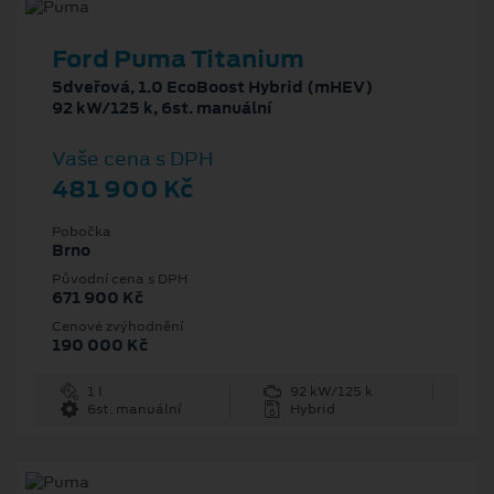
Ford Puma Titanium
5dveřová, 1.0 EcoBoost Hybrid (mHEV)
92 kW/125 k, 6st. manuální
Vaše cena s DPH
481 900 Kč
Pobočka
Brno
Původní cena s DPH
671 900 Kč
Cenové zvýhodnění
190 000 Kč
1 l
92 kW/125 k
6st. manuální
Hybrid