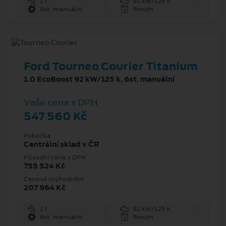
1 l
92 kW/125 k
6st. manuální
Benzín
Ford Tourneo Courier Titanium
1.0 EcoBoost 92 kW/125 k, 6st. manuální
Vaše cena s DPH
547 560 Kč
Pobočka
Centrální sklad v ČR
Původní cena s DPH
755 524 Kč
Cenové zvýhodnění
207 964 Kč
1 l
92 kW/125 k
6st. manuální
Benzín