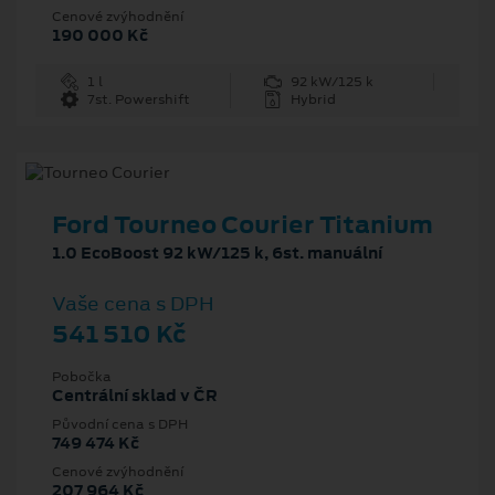
Cenové zvýhodnění
190 000 Kč
1 l
92 kW/125 k
7st. Powershift
Hybrid
Ford Tourneo Courier Titanium
1.0 EcoBoost 92 kW/125 k, 6st. manuální
Vaše cena s DPH
541 510 Kč
Pobočka
Centrální sklad v ČR
Původní cena s DPH
749 474 Kč
Cenové zvýhodnění
207 964 Kč