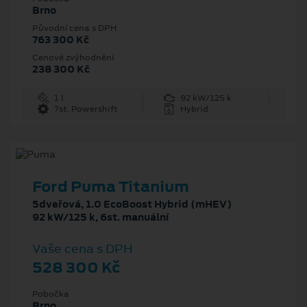
Brno
Původní cena s DPH
763 300 Kč
Cenové zvýhodnění
238 300 Kč
1 l
92 kW/125 k
7st. Powershift
Hybrid
Ford Puma Titanium
5dveřová, 1.0 EcoBoost Hybrid (mHEV)
92 kW/125 k, 6st. manuální
Vaše cena s DPH
528 300 Kč
Pobočka
Brno