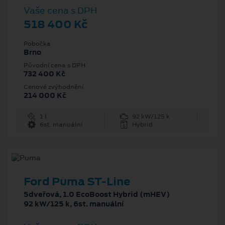
Vaše cena s DPH
518 400 Kč
Pobočka
Brno
Původní cena s DPH
732 400 Kč
Cenové zvýhodnění
214 000 Kč
1 l
92 kW/125 k
6st. manuální
Hybrid
Ford Puma ST-Line
5dveřová, 1.0 EcoBoost Hybrid (mHEV)
92 kW/125 k, 6st. manuální