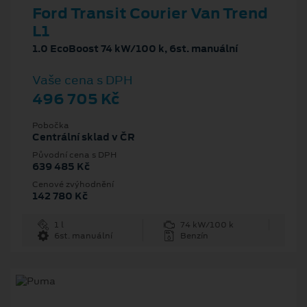
Ford Transit Courier Van Trend
L1
1.0 EcoBoost 74 kW/100 k, 6st. manuální
Vaše cena s DPH
496 705 Kč
Pobočka
Centrální sklad v ČR
Původní cena s DPH
639 485 Kč
Cenové zvýhodnění
142 780 Kč
1 l
74 kW/100 k
6st. manuální
Benzín