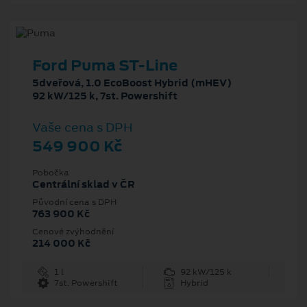
Ford Puma ST-Line
5dveřová, 1.0 EcoBoost Hybrid (mHEV)
92 kW/125 k, 7st. Powershift
Vaše cena s DPH
549 900 Kč
Pobočka
Centrální sklad v ČR
Původní cena s DPH
763 900 Kč
Cenové zvýhodnění
214 000 Kč
1 l
92 kW/125 k
7st. Powershift
Hybrid