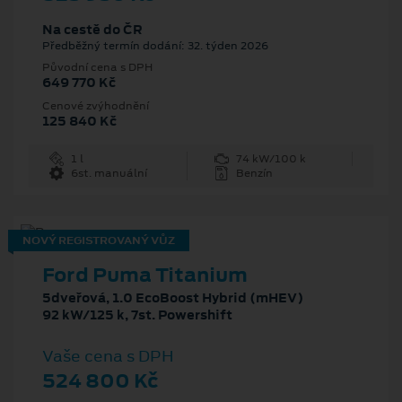
Na cestě do ČR
Předběžný termín dodání: 32. týden 2026
Původní cena s DPH
649 770 Kč
Cenové zvýhodnění
125 840 Kč
1 l
74 kW/100 k
6st. manuální
Benzín
NOVÝ REGISTROVANÝ VŮZ
Ford Puma Titanium
5dveřová, 1.0 EcoBoost Hybrid (mHEV)
92 kW/125 k, 7st. Powershift
Vaše cena s DPH
524 800 Kč