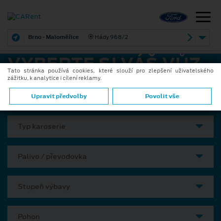
Brno - Maloměřice
Hády 968/2
VYBERTE SI VÁŠ VŮZ
Tato stránka používá cookies, které slouží pro zlepšení uživatelského
zážitku, k analytice i cílení reklamy.
Model
Upravit předvolby
Povolit vše
Typ karoserie
Palivo / převodovka
Stupeň výbavy
Pohon