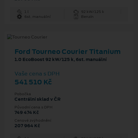
1 l
92 kW/125 k
6st. manuální
Benzín
Ford Tourneo Courier Titanium
1.0 EcoBoost 92 kW/125 k, 6st. manuální
Vaše cena s DPH
541 510 Kč
Pobočka
Centrální sklad v ČR
Původní cena s DPH
749 474 Kč
Cenové zvýhodnění
207 964 Kč