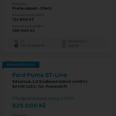
Pobočka
Praha-západ - Ořech
Původní cena s DPH
714 800 Kč
Cenové zvýhodnění
190 000 Kč
1 l
92 kW/125 k
7st. Powershift
Hybrid
PŘEDVÁDĚCÍ VŮZ
Ford Puma ST-Line
5dveřová, 1.0 EcoBoost Hybrid (mHEV)
92 kW/125 k, 7st. Powershift
Předpokládaná cena s DPH
525 000 Kč
Pobočka