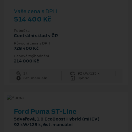
Vaše cena s DPH
514 400 Kč
Pobočka
Centrální sklad v ČR
Původní cena s DPH
728 400 Kč
Cenové zvýhodnění
214 000 Kč
1 l
92 kW/125 k
6st. manuální
Hybrid
Ford Puma ST-Line
5dveřová, 1.0 EcoBoost Hybrid (mHEV)
92 kW/125 k, 6st. manuální