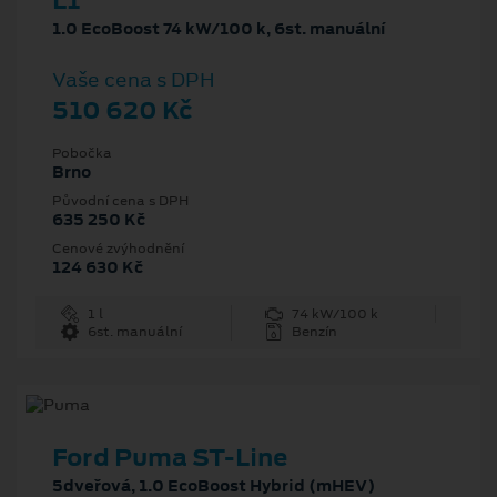
L1
1.0 EcoBoost 74 kW/100 k, 6st. manuální
Vaše cena s DPH
510 620 Kč
Pobočka
Brno
Původní cena s DPH
635 250 Kč
Cenové zvýhodnění
124 630 Kč
1 l
74 kW/100 k
6st. manuální
Benzín
Ford Puma ST-Line
5dveřová, 1.0 EcoBoost Hybrid (mHEV)