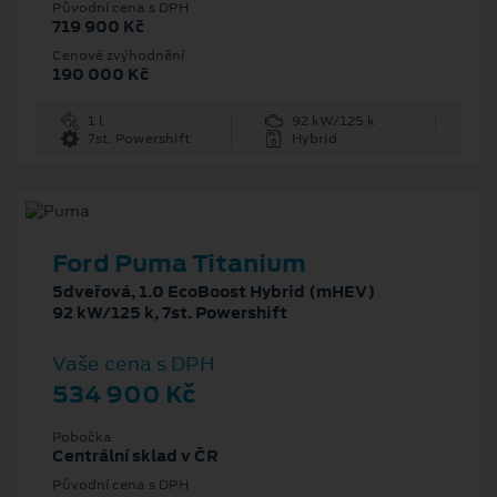
Původní cena s DPH
719 900 Kč
Cenové zvýhodnění
190 000 Kč
1 l
92 kW/125 k
7st. Powershift
Hybrid
Ford Puma Titanium
5dveřová, 1.0 EcoBoost Hybrid (mHEV)
92 kW/125 k, 7st. Powershift
Vaše cena s DPH
534 900 Kč
Pobočka
Centrální sklad v ČR
Původní cena s DPH