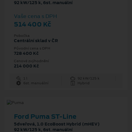
92 kW/125 k, 6st. manuální
Vaše cena s DPH
514 400 Kč
Pobočka
Centrální sklad v ČR
Původní cena s DPH
728 400 Kč
Cenové zvýhodnění
214 000 Kč
1 l
92 kW/125 k
6st. manuální
Hybrid
Ford Puma ST-Line
5dveřová, 1.0 EcoBoost Hybrid (mHEV)
92 kW/125 k, 6st. manuální