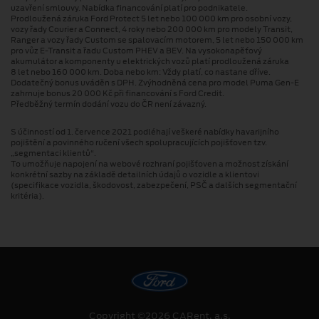
uzavření smlouvy. Nabídka financování platí pro podnikatele.
Prodloužená záruka Ford Protect 5 let nebo 100 000 km pro osobní vozy,
vozy řady Courier a Connect, 4 roky nebo 200 000 km pro modely Transit,
Ranger a vozy řady Custom se spalovacím motorem, 5 let nebo 150 000 km
pro vůz E-Transit a řadu Custom PHEV a BEV. Na vysokonapěťový
akumulátor a komponenty u elektrických vozů platí prodloužená záruka
8 let nebo 160 000 km. Doba nebo km: Vždy platí, co nastane dříve.
Dodatečný bonus uváděn s DPH. Zvýhodněná cena pro model Puma Gen⁠-⁠E
zahrnuje bonus 20 000 Kč při financování s Ford Credit.
Předběžný termín dodání vozu do ČR není závazný.
S účinností od 1. července 2021 podléhají veškeré nabídky havarijního
pojištění a povinného ručení všech spolupracujících pojišťoven tzv.
„segmentaci klientů“.
To umožňuje napojení na webové rozhraní pojišťoven a možnost získání
konkrétní sazby na základě detailních údajů o vozidle a klientovi
(specifikace vozidla, škodovost, zabezpečení, PSČ a dalších segmentační
kritéria).
Copyright ©2026 CARent, a.s.