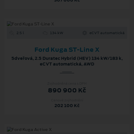
2.5 l
134 kW
eCVT automatická
Ford Kuga ST-Line X
5dveřová, 2.5 Duratec Hybrid (HEV) 134 kW/183 k,
eCVT automatická, AWD
Zvýhodněná cena s DPH
890 900 Kč
Cenové zvýhodnění
202 100 Kč