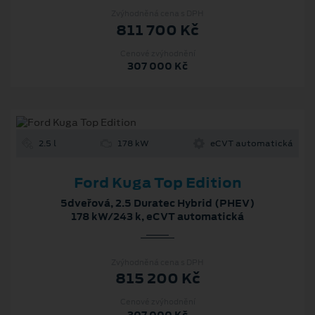
Zvýhodněná cena s DPH
811 700 Kč
Cenové zvýhodnění
307 000 Kč
2.5 l
178 kW
eCVT automatická
Ford Kuga Top Edition
5dveřová, 2.5 Duratec Hybrid (PHEV)
178 kW/243 k, eCVT automatická
Zvýhodněná cena s DPH
815 200 Kč
Cenové zvýhodnění
307 000 Kč