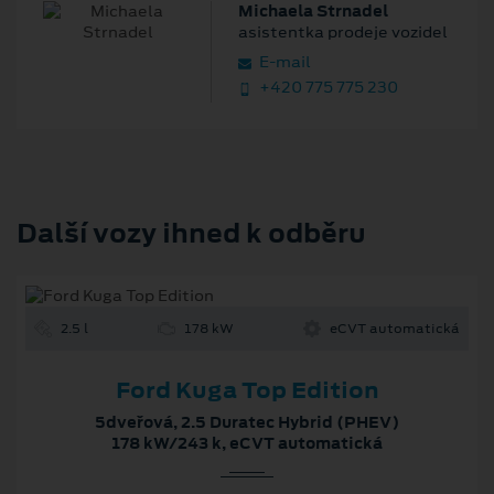
Michaela Strnadel
asistentka prodeje vozidel
E‑mail
+420 775 775 230
Další vozy ihned k odběru
2.5 l
178 kW
eCVT automatická
Ford Kuga Top Edition
5dveřová, 2.5 Duratec Hybrid (PHEV)
178 kW/243 k, eCVT automatická