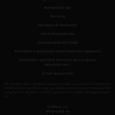
Kontaktujte nás
Recenze
Navigace do dealerství
Obchodní podmínky
Ochrana osobních údajů
Prohlášení o zpracování údajů konečných zákazníků
Oznámení o přeměně listinných akcií a výzva k
odevzdání akcií
O naší společnosti
Při tvorbě videí a obrázků na tomto webu je využíváno kombinace
tradičních fotografií či videí, počítačem generovaných snímků (CGI)
z digitálních modelů vozidel a generativní umělé inteligence (gen-
AI).
CARent, a.s
Bělohorská 46