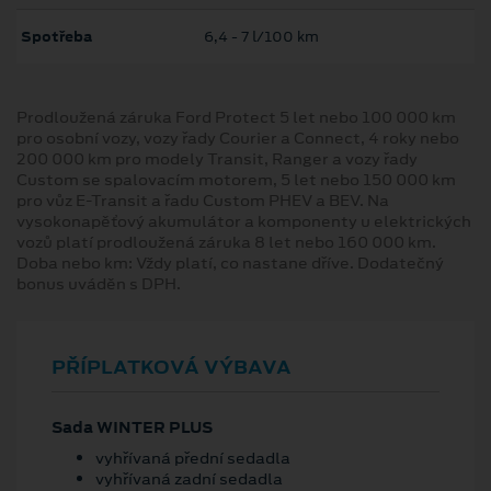
Spotřeba
6,4 ‐ 7 l/100 km
Prodloužená záruka Ford Protect 5 let nebo 100 000 km
pro osobní vozy, vozy řady Courier a Connect, 4 roky nebo
200 000 km pro modely Transit, Ranger a vozy řady
Custom se spalovacím motorem, 5 let nebo 150 000 km
pro vůz E-Transit a řadu Custom PHEV a BEV. Na
vysokonapěťový akumulátor a komponenty u elektrických
vozů platí prodloužená záruka 8 let nebo 160 000 km.
Doba nebo km: Vždy platí, co nastane dříve. Dodatečný
bonus uváděn s DPH.
PŘÍPLATKOVÁ VÝBAVA
Sada WINTER PLUS
vyhřívaná přední sedadla
vyhřívaná zadní sedadla