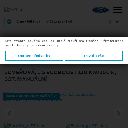
Brno - Juliánov
Bělohorská 46
Tato stránka používá cookies, které slouží pro zlepšení uživatelského
zážitku, k analytice i cílení reklamy.
ZPĚT
FORD KUGA ST-LINE
Upravit předvolby
Povolit vše
5DVEŘOVÁ, 1.5 ECOBOOST 110 KW/150 K,
6ST. MANUÁLNÍ
NOVÝ REGISTROVANÝ VŮZ