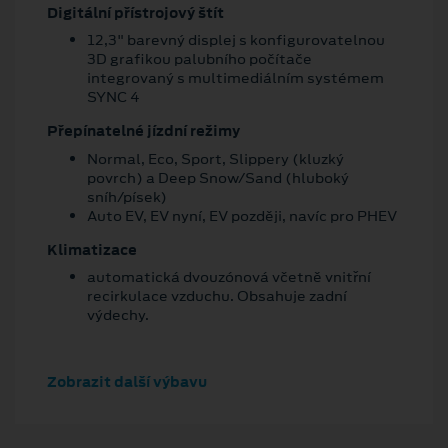
Digitální přístrojový štít
12,3" barevný displej s konfigurovatelnou
3D grafikou palubního počítače
integrovaný s multimediálním systémem
SYNC 4
Přepínatelné jízdní režimy
Normal, Eco, Sport, Slippery (kluzký
povrch) a Deep Snow/Sand (hluboký
sníh/písek)
Auto EV, EV nyní, EV později, navíc pro PHEV
Klimatizace
automatická dvouzónová včetně vnitřní
recirkulace vzduchu. Obsahuje zadní
výdechy.
Zobrazit další výbavu