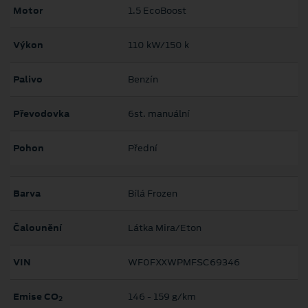
Motor
1.5 EcoBoost
Výkon
110 kW/150 k
Palivo
Benzín
Převodovka
6st. manuální
Pohon
Přední
Barva
Bílá Frozen
Čalounění
Látka Mira/Eton
VIN
WF0FXXWPMFSC69346
Emise CO
146 ‐ 159 g/km
2