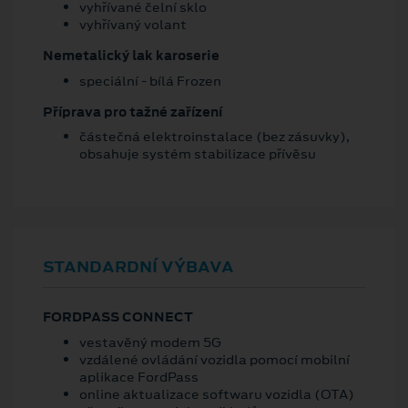
vyhřívané čelní sklo
vyhřívaný volant
Nemetalický lak karoserie
speciální - bílá Frozen
Příprava pro tažné zařízení
částečná elektroinstalace (bez zásuvky),
obsahuje systém stabilizace přívěsu
STANDARDNÍ VÝBAVA
FORDPASS CONNECT
vestavěný modem 5G
vzdálené ovládání vozidla pomocí mobilní
aplikace FordPass
online aktualizace softwaru vozidla (OTA)