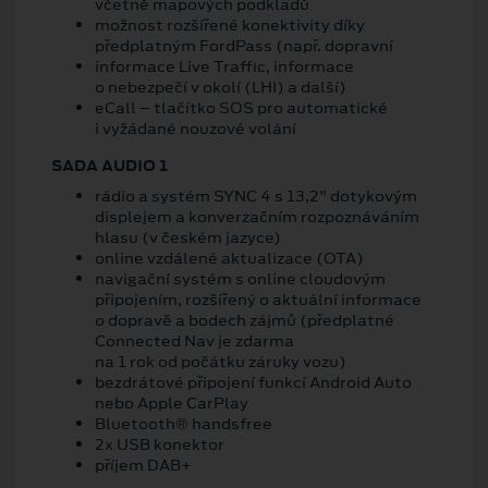
včetně mapových podkladů
možnost rozšířené konektivity díky
předplatným FordPass (např. dopravní
informace Live Traffic, informace
o nebezpečí v okolí (LHI) a další)
eCall – tlačítko SOS pro automatické
i vyžádané nouzové volání
SADA AUDIO 1
rádio a systém SYNC 4 s 13,2" dotykovým
displejem a konverzačním rozpoznáváním
hlasu (v českém jazyce)
online vzdálené aktualizace (OTA)
navigační systém s online cloudovým
připojením, rozšířený o aktuální informace
o dopravě a bodech zájmů (předplatné
Connected Nav je zdarma
na 1 rok od počátku záruky vozu)
bezdrátové připojení funkcí Android Auto
nebo Apple CarPlay
Bluetooth® handsfree
2x USB konektor
příjem DAB+