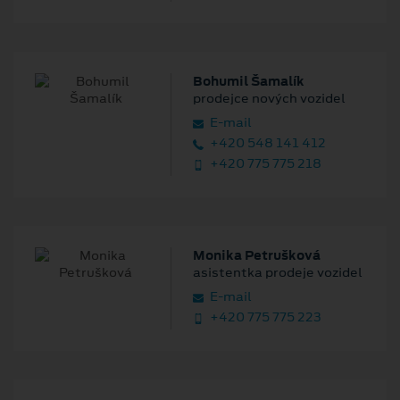
Bohumil Šamalík
prodejce nových vozidel
E‑mail
+420 548 141 412
+420 775 775 218
Monika Petrušková
asistentka prodeje vozidel
E‑mail
+420 775 775 223