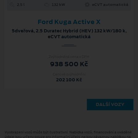
2.5 l
132 kW
eCVT automatická
Ford Kuga Active X
5dveřová, 2.5 Duratec Hybrid (HEV) 132 kW/180 k,
eCVT automatická
Zvýhodněná cena s DPH
938 500 Kč
Cenové zvýhodnění
202 100 Kč
DALŠÍ VOZY
Vyobrazení vozů může být ilustrativní. Nabídka vozů, financování a uváděné
údaje jsou určeny pouze pro informační účely, nejsou závaznou nabídkou na