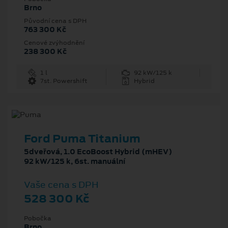
Brno
Původní cena s DPH
763 300 Kč
Cenové zvýhodnění
238 300 Kč
1 l
92 kW/125 k
7st. Powershift
Hybrid
Ford Puma Titanium
5dveřová, 1.0 EcoBoost Hybrid (mHEV)
92 kW/125 k, 6st. manuální
Vaše cena s DPH
528 300 Kč
Pobočka
Brno