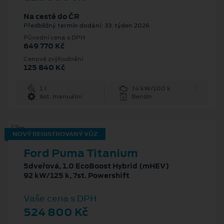
Na cestě do ČR
Předběžný termín dodání: 33. týden 2026
Původní cena s DPH
649 770 Kč
Cenové zvýhodnění
125 840 Kč
1 l
74 kW/100 k
6st. manuální
Benzín
NOVÝ REGISTROVANÝ VŮZ
Ford Puma Titanium
5dveřová, 1.0 EcoBoost Hybrid (mHEV)
92 kW/125 k, 7st. Powershift
Vaše cena s DPH
524 800 Kč