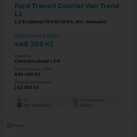
Ford Transit Courier Van Trend
L1
1.0 EcoBoost 74 kW/100 k, 6st. manuální
Vaše cena s DPH
496 705 Kč
Pobočka
Centrální sklad v ČR
Původní cena s DPH
639 485 Kč
Cenové zvýhodnění
142 780 Kč
1 l
74 kW/100 k
6st. manuální
Benzín