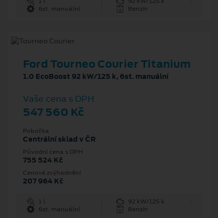
1 l
92 kW/125 k
6st. manuální
Benzín
Ford Tourneo Courier Titanium
1.0 EcoBoost 92 kW/125 k, 6st. manuální
Vaše cena s DPH
547 560 Kč
Pobočka
Centrální sklad v ČR
Původní cena s DPH
755 524 Kč
Cenové zvýhodnění
207 964 Kč
1 l
92 kW/125 k
6st. manuální
Benzín