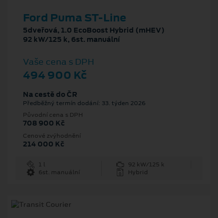
Ford Puma ST-Line
5dveřová, 1.0 EcoBoost Hybrid (mHEV)
92 kW/125 k, 6st. manuální
Vaše cena s DPH
494 900 Kč
Na cestě do ČR
Předběžný termín dodání: 33. týden 2026
Původní cena s DPH
708 900 Kč
Cenové zvýhodnění
214 000 Kč
1 l
92 kW/125 k
6st. manuální
Hybrid