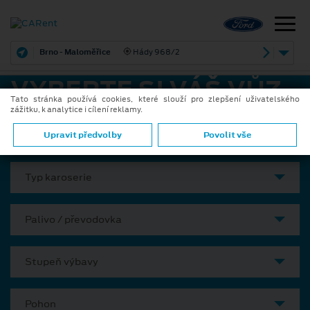
Brno - Maloměřice
Hády 968/2
VYBERTE SI VÁŠ VŮZ
Tato stránka používá cookies, které slouží pro zlepšení uživatelského
zážitku, k analytice i cílení reklamy.
Model
Upravit předvolby
Povolit vše
Typ karoserie
Palivo / převodovka
Stupeň výbavy
Pohon