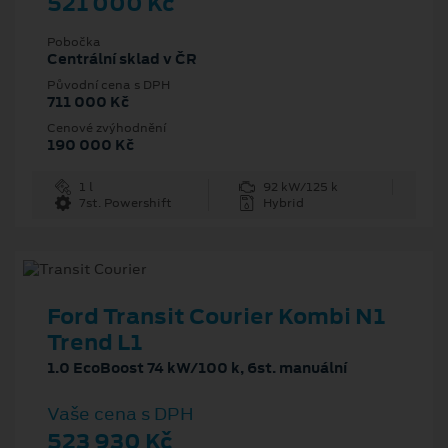
521 000 Kč
Pobočka
Centrální sklad v ČR
Původní cena s DPH
711 000 Kč
Cenové zvýhodnění
190 000 Kč
1 l
92 kW/125 k
7st. Powershift
Hybrid
Ford Transit Courier Kombi N1
Trend L1
1.0 EcoBoost 74 kW/100 k, 6st. manuální
Vaše cena s DPH
523 930 Kč