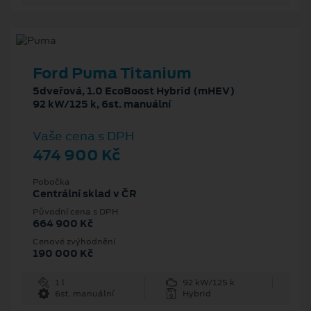
Ford Puma Titanium
5dveřová, 1.0 EcoBoost Hybrid (mHEV)
92 kW/125 k, 6st. manuální
Vaše cena s DPH
474 900 Kč
Pobočka
Centrální sklad v ČR
Původní cena s DPH
664 900 Kč
Cenové zvýhodnění
190 000 Kč
1 l
92 kW/125 k
6st. manuální
Hybrid