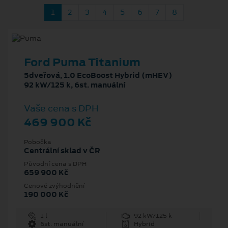
1
2
3
4
5
6
7
8
Ford Puma Titanium
5dveřová, 1.0 EcoBoost Hybrid (mHEV)
92 kW/125 k, 6st. manuální
Vaše cena s DPH
469 900 Kč
Pobočka
Centrální sklad v ČR
Původní cena s DPH
659 900 Kč
Cenové zvýhodnění
190 000 Kč
1 l
92 kW/125 k
6st. manuální
Hybrid