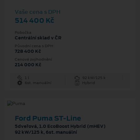
Vaše cena s DPH
514 400 Kč
Pobočka
Centrální sklad v ČR
Původní cena s DPH
728 400 Kč
Cenové zvýhodnění
214 000 Kč
1 l
92 kW/125 k
6st. manuální
Hybrid
Ford Puma ST-Line
5dveřová, 1.0 EcoBoost Hybrid (mHEV)
92 kW/125 k, 6st. manuální