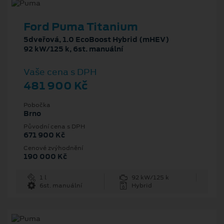
Ford Puma Titanium
5dveřová, 1.0 EcoBoost Hybrid (mHEV)
92 kW/125 k, 6st. manuální
Vaše cena s DPH
481 900 Kč
Pobočka
Brno
Původní cena s DPH
671 900 Kč
Cenové zvýhodnění
190 000 Kč
1 l
92 kW/125 k
6st. manuální
Hybrid