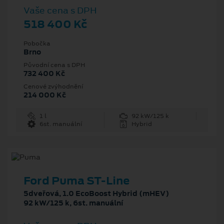
Vaše cena s DPH
518 400 Kč
Pobočka
Brno
Původní cena s DPH
732 400 Kč
Cenové zvýhodnění
214 000 Kč
1 l
92 kW/125 k
6st. manuální
Hybrid
Ford Puma ST-Line
5dveřová, 1.0 EcoBoost Hybrid (mHEV)
92 kW/125 k, 6st. manuální