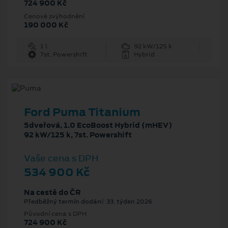
724 900 Kč
Cenové zvýhodnění
190 000 Kč
1 l
92 kW/125 k
7st. Powershift
Hybrid
Ford Puma Titanium
5dveřová, 1.0 EcoBoost Hybrid (mHEV)
92 kW/125 k, 7st. Powershift
Vaše cena s DPH
534 900 Kč
Na cestě do ČR
Předběžný termín dodání: 33. týden 2026
Původní cena s DPH
724 900 Kč