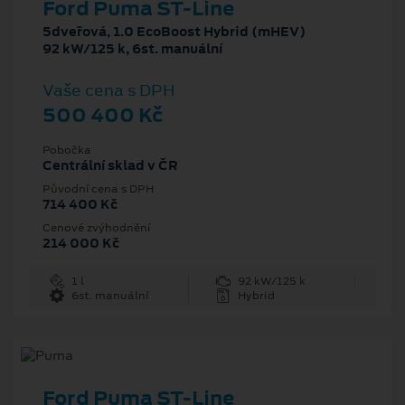
Ford Puma ST-Line
5dveřová, 1.0 EcoBoost Hybrid (mHEV)
92 kW/125 k, 6st. manuální
Vaše cena s DPH
500 400 Kč
Pobočka
Centrální sklad v ČR
Původní cena s DPH
714 400 Kč
Cenové zvýhodnění
214 000 Kč
1 l
92 kW/125 k
6st. manuální
Hybrid
Ford Puma ST-Line