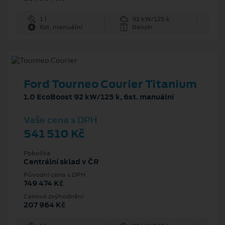
1 l
92 kW/125 k
6st. manuální
Benzín
Ford Tourneo Courier Titanium
1.0 EcoBoost 92 kW/125 k, 6st. manuální
Vaše cena s DPH
541 510 Kč
Pobočka
Centrální sklad v ČR
Původní cena s DPH
749 474 Kč
Cenové zvýhodnění
207 964 Kč