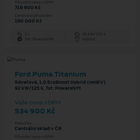
Původní cena s DPH
719 900 Kč
Cenové zvýhodnění
190 000 Kč
1 l
92 kW/125 k
7st. Powershift
Hybrid
Ford Puma Titanium
5dveřová, 1.0 EcoBoost Hybrid (mHEV)
92 kW/125 k, 7st. Powershift
Vaše cena s DPH
534 900 Kč
Pobočka
Centrální sklad v ČR
Původní cena s DPH