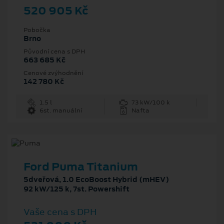
520 905 Kč
Pobočka
Brno
Původní cena s DPH
663 685 Kč
Cenové zvýhodnění
142 780 Kč
1.5 l
73 kW/100 k
6st. manuální
Nafta
Ford Puma Titanium
5dveřová, 1.0 EcoBoost Hybrid (mHEV)
92 kW/125 k, 7st. Powershift
Vaše cena s DPH