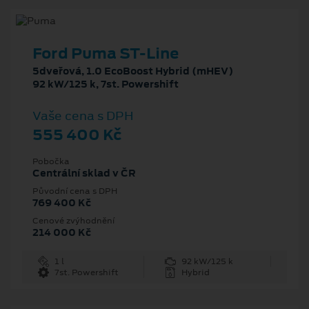
Ford Puma ST-Line
5dveřová, 1.0 EcoBoost Hybrid (mHEV)
92 kW/125 k, 7st. Powershift
Vaše cena s DPH
555 400 Kč
Pobočka
Centrální sklad v ČR
Původní cena s DPH
769 400 Kč
Cenové zvýhodnění
214 000 Kč
1 l
92 kW/125 k
7st. Powershift
Hybrid