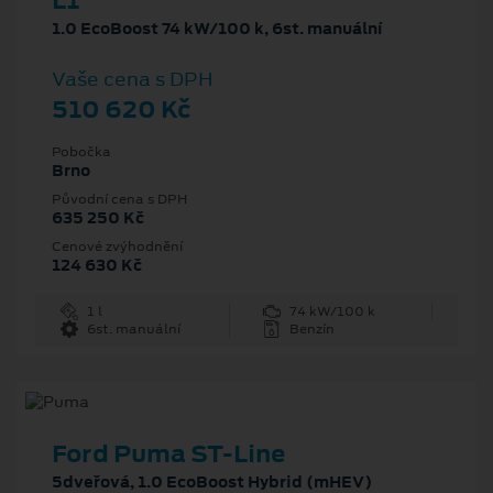
L1
1.0 EcoBoost 74 kW/100 k, 6st. manuální
Vaše cena s DPH
510 620 Kč
Pobočka
Brno
Původní cena s DPH
635 250 Kč
Cenové zvýhodnění
124 630 Kč
1 l
74 kW/100 k
6st. manuální
Benzín
Ford Puma ST-Line
5dveřová, 1.0 EcoBoost Hybrid (mHEV)