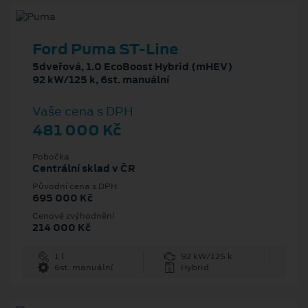
Ford Puma ST-Line
5dveřová, 1.0 EcoBoost Hybrid (mHEV)
92 kW/125 k, 6st. manuální
Vaše cena s DPH
481 000 Kč
Pobočka
Centrální sklad v ČR
Původní cena s DPH
695 000 Kč
Cenové zvýhodnění
214 000 Kč
1 l
92 kW/125 k
6st. manuální
Hybrid