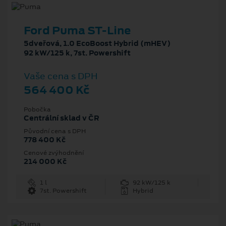
Ford Puma ST-Line
5dveřová, 1.0 EcoBoost Hybrid (mHEV)
92 kW/125 k, 7st. Powershift
Vaše cena s DPH
564 400 Kč
Pobočka
Centrální sklad v ČR
Původní cena s DPH
778 400 Kč
Cenové zvýhodnění
214 000 Kč
1 l
92 kW/125 k
7st. Powershift
Hybrid