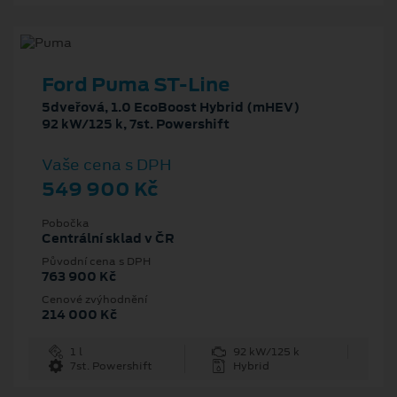
Ford Puma ST-Line
5dveřová, 1.0 EcoBoost Hybrid (mHEV)
92 kW/125 k, 7st. Powershift
Vaše cena s DPH
549 900 Kč
Pobočka
Centrální sklad v ČR
Původní cena s DPH
763 900 Kč
Cenové zvýhodnění
214 000 Kč
1 l
92 kW/125 k
7st. Powershift
Hybrid