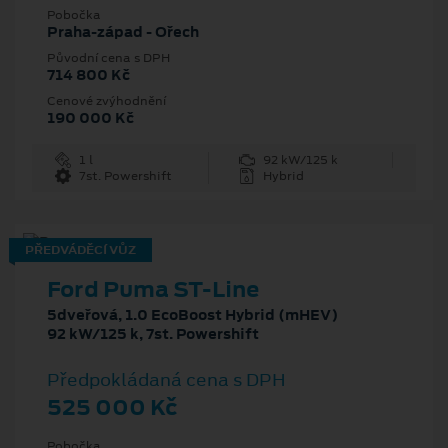
Pobočka
Praha-západ - Ořech
Původní cena s DPH
714 800 Kč
Cenové zvýhodnění
190 000 Kč
1 l
92 kW/125 k
7st. Powershift
Hybrid
PŘEDVÁDĚCÍ VŮZ
Ford Puma ST-Line
5dveřová, 1.0 EcoBoost Hybrid (mHEV)
92 kW/125 k, 7st. Powershift
Předpokládaná cena s DPH
525 000 Kč
Pobočka