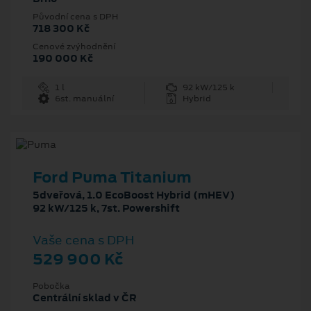
Původní cena s DPH
718 300 Kč
Cenové zvýhodnění
190 000 Kč
1 l
92 kW/125 k
6st. manuální
Hybrid
Ford Puma Titanium
5dveřová, 1.0 EcoBoost Hybrid (mHEV)
92 kW/125 k, 7st. Powershift
Vaše cena s DPH
529 900 Kč
Pobočka
Centrální sklad v ČR