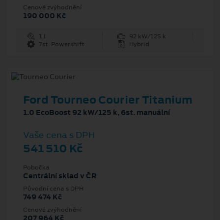
Cenové zvýhodnění
190 000 Kč
1 l
92 kW/125 k
7st. Powershift
Hybrid
Ford Tourneo Courier Titanium
1.0 EcoBoost 92 kW/125 k, 6st. manuální
Vaše cena s DPH
541 510 Kč
Pobočka
Centrální sklad v ČR
Původní cena s DPH
749 474 Kč
Cenové zvýhodnění
207 964 Kč