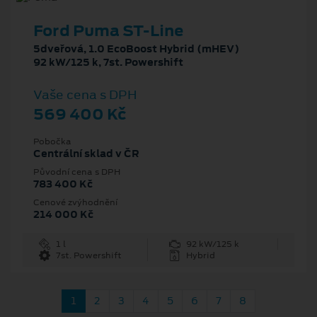
Ford Puma ST-Line
5dveřová, 1.0 EcoBoost Hybrid (mHEV)
92 kW/125 k, 7st. Powershift
Vaše cena s DPH
569 400 Kč
Pobočka
Centrální sklad v ČR
Původní cena s DPH
783 400 Kč
Cenové zvýhodnění
214 000 Kč
1 l
92 kW/125 k
7st. Powershift
Hybrid
1
2
3
4
5
6
7
8