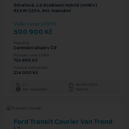
5dveřová, 1.0 EcoBoost Hybrid (mHEV)
92 kW/125 k, 6st. manuální
Vaše cena s DPH
500 900 Kč
Pobočka
Centrální sklad v ČR
Původní cena s DPH
714 900 Kč
Cenové zvýhodnění
214 000 Kč
1 l
92 kW/125 k
6st. manuální
Hybrid
Ford Transit Courier Van Trend