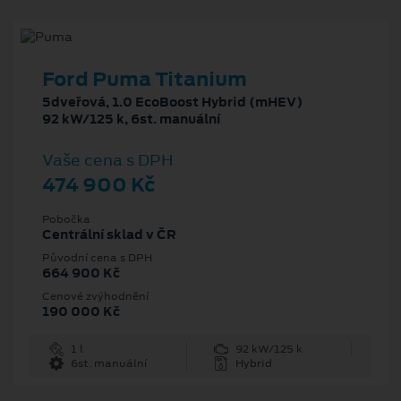
Ford Puma Titanium
5dveřová, 1.0 EcoBoost Hybrid (mHEV)
92 kW/125 k, 6st. manuální
Vaše cena s DPH
474 900 Kč
Pobočka
Centrální sklad v ČR
Původní cena s DPH
664 900 Kč
Cenové zvýhodnění
190 000 Kč
1 l
92 kW/125 k
6st. manuální
Hybrid