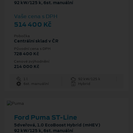
92 kW/125 k, 6st. manuální
Vaše cena s DPH
514 400 Kč
Pobočka
Centrální sklad v ČR
Původní cena s DPH
728 400 Kč
Cenové zvýhodnění
214 000 Kč
1 l
92 kW/125 k
6st. manuální
Hybrid
Ford Puma ST-Line
5dveřová, 1.0 EcoBoost Hybrid (mHEV)
92 kW/125 k, 6st. manuální