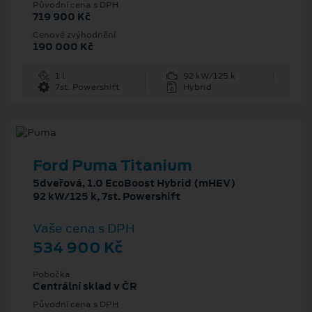
Původní cena s DPH
719 900 Kč
Cenové zvýhodnění
190 000 Kč
1 l
92 kW/125 k
7st. Powershift
Hybrid
Ford Puma Titanium
5dveřová, 1.0 EcoBoost Hybrid (mHEV)
92 kW/125 k, 7st. Powershift
Vaše cena s DPH
534 900 Kč
Pobočka
Centrální sklad v ČR
Původní cena s DPH