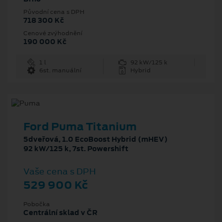
Původní cena s DPH
718 300 Kč
Cenové zvýhodnění
190 000 Kč
1 l
92 kW/125 k
6st. manuální
Hybrid
Ford Puma Titanium
5dveřová, 1.0 EcoBoost Hybrid (mHEV)
92 kW/125 k, 7st. Powershift
Vaše cena s DPH
529 900 Kč
Pobočka
Centrální sklad v ČR