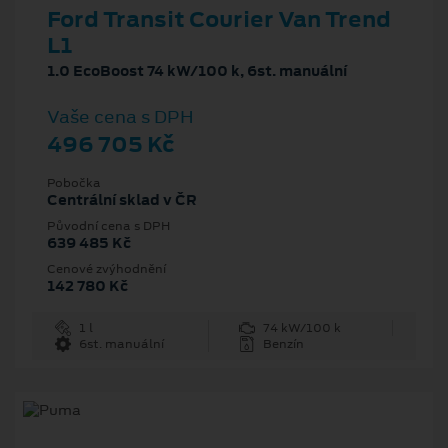
Ford Transit Courier Van Trend
L1
1.0 EcoBoost 74 kW/100 k, 6st. manuální
Vaše cena s DPH
496 705 Kč
Pobočka
Centrální sklad v ČR
Původní cena s DPH
639 485 Kč
Cenové zvýhodnění
142 780 Kč
1 l
74 kW/100 k
6st. manuální
Benzín