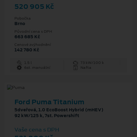
520 905 Kč
Pobočka
Brno
Původní cena s DPH
663 685 Kč
Cenové zvýhodnění
142 780 Kč
1.5 l
73 kW/100 k
6st. manuální
Nafta
Ford Puma Titanium
5dveřová, 1.0 EcoBoost Hybrid (mHEV)
92 kW/125 k, 7st. Powershift
Vaše cena s DPH