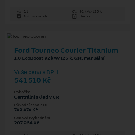
1 l
92 kW/125 k
6st. manuální
Benzín
Ford Tourneo Courier Titanium
1.0 EcoBoost 92 kW/125 k, 6st. manuální
Vaše cena s DPH
541 510 Kč
Pobočka
Centrální sklad v ČR
Původní cena s DPH
749 474 Kč
Cenové zvýhodnění
207 964 Kč