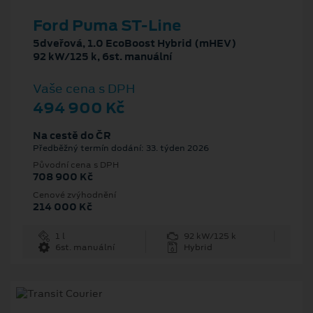
Ford Puma ST-Line
5dveřová, 1.0 EcoBoost Hybrid (mHEV)
92 kW/125 k, 6st. manuální
Vaše cena s DPH
494 900 Kč
Na cestě do ČR
Předběžný termín dodání: 33. týden 2026
Původní cena s DPH
708 900 Kč
Cenové zvýhodnění
214 000 Kč
1 l
92 kW/125 k
6st. manuální
Hybrid