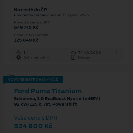
Na cestě do ČR
Předběžný termín dodání: 33. týden 2026
Původní cena s DPH
649 770 Kč
Cenové zvýhodnění
125 840 Kč
1 l
74 kW/100 k
6st. manuální
Benzín
NOVÝ REGISTROVANÝ VŮZ
Ford Puma Titanium
5dveřová, 1.0 EcoBoost Hybrid (mHEV)
92 kW/125 k, 7st. Powershift
Vaše cena s DPH
524 800 Kč