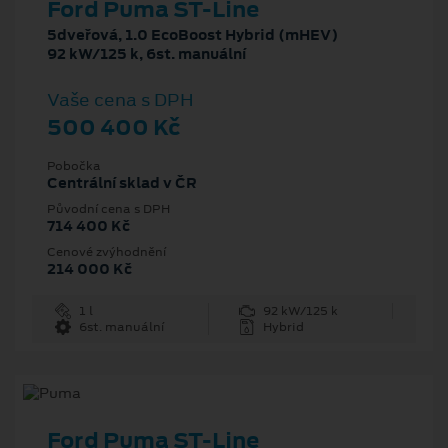
Ford Puma ST-Line
5dveřová, 1.0 EcoBoost Hybrid (mHEV)
92 kW/125 k, 6st. manuální
Vaše cena s DPH
500 400 Kč
Pobočka
Centrální sklad v ČR
Původní cena s DPH
714 400 Kč
Cenové zvýhodnění
214 000 Kč
1 l
92 kW/125 k
6st. manuální
Hybrid
Ford Puma ST-Line