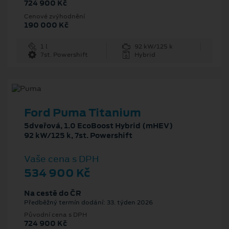
724 900 Kč
Cenové zvýhodnění
190 000 Kč
1 l
92 kW/125 k
7st. Powershift
Hybrid
Ford Puma Titanium
5dveřová, 1.0 EcoBoost Hybrid (mHEV)
92 kW/125 k, 7st. Powershift
Vaše cena s DPH
534 900 Kč
Na cestě do ČR
Předběžný termín dodání: 33. týden 2026
Původní cena s DPH
724 900 Kč