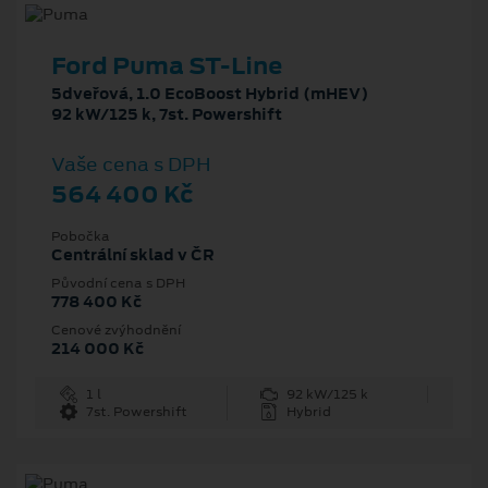
Ford Puma ST-Line
5dveřová, 1.0 EcoBoost Hybrid (mHEV)
92 kW/125 k, 7st. Powershift
Vaše cena s DPH
564 400 Kč
Pobočka
Centrální sklad v ČR
Původní cena s DPH
778 400 Kč
Cenové zvýhodnění
214 000 Kč
1 l
92 kW/125 k
7st. Powershift
Hybrid