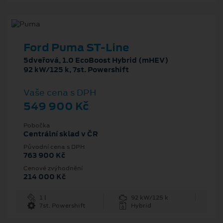
Ford Puma ST-Line
5dveřová, 1.0 EcoBoost Hybrid (mHEV)
92 kW/125 k, 7st. Powershift
Vaše cena s DPH
549 900 Kč
Pobočka
Centrální sklad v ČR
Původní cena s DPH
763 900 Kč
Cenové zvýhodnění
214 000 Kč
1 l
92 kW/125 k
7st. Powershift
Hybrid