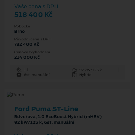
Vaše cena s DPH
518 400 Kč
Pobočka
Brno
Původní cena s DPH
732 400 Kč
Cenové zvýhodnění
214 000 Kč
1 l
92 kW/125 k
6st. manuální
Hybrid
Ford Puma ST-Line
5dveřová, 1.0 EcoBoost Hybrid (mHEV)
92 kW/125 k, 6st. manuální