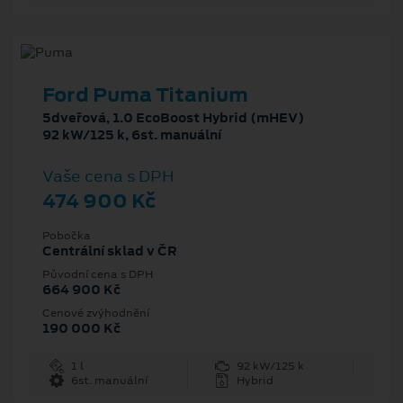
Ford Puma Titanium
5dveřová, 1.0 EcoBoost Hybrid (mHEV)
92 kW/125 k, 6st. manuální
Vaše cena s DPH
474 900 Kč
Pobočka
Centrální sklad v ČR
Původní cena s DPH
664 900 Kč
Cenové zvýhodnění
190 000 Kč
1 l
92 kW/125 k
6st. manuální
Hybrid