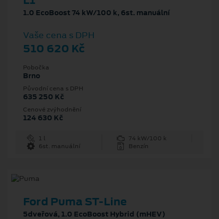
L1
1.0 EcoBoost 74 kW/100 k, 6st. manuální
Vaše cena s DPH
510 620 Kč
Pobočka
Brno
Původní cena s DPH
635 250 Kč
Cenové zvýhodnění
124 630 Kč
1 l
74 kW/100 k
6st. manuální
Benzín
Ford Puma ST-Line
5dveřová, 1.0 EcoBoost Hybrid (mHEV)