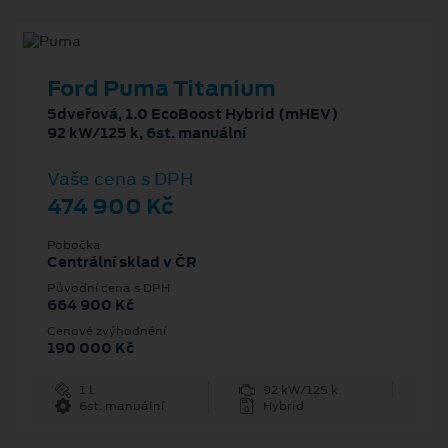
Ford Puma Titanium
5dveřová, 1.0 EcoBoost Hybrid (mHEV)
92 kW/125 k, 6st. manuální
Vaše cena s DPH
474 900 Kč
Pobočka
Centrální sklad v ČR
Původní cena s DPH
664 900 Kč
Cenové zvýhodnění
190 000 Kč
1 l
92 kW/125 k
6st. manuální
Hybrid