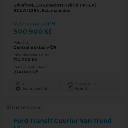
5dveřová, 1.0 EcoBoost Hybrid (mHEV)
92 kW/125 k, 6st. manuální
Vaše cena s DPH
500 900 Kč
Pobočka
Centrální sklad v ČR
Původní cena s DPH
714 900 Kč
Cenové zvýhodnění
214 000 Kč
1 l
92 kW/125 k
6st. manuální
Hybrid
Ford Transit Courier Van Trend