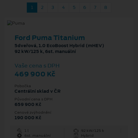
1
2
3
4
5
6
7
8
Ford Puma Titanium
5dveřová, 1.0 EcoBoost Hybrid (mHEV)
92 kW/125 k, 6st. manuální
Vaše cena s DPH
469 900 Kč
Pobočka
Centrální sklad v ČR
Původní cena s DPH
659 900 Kč
Cenové zvýhodnění
190 000 Kč
1 l
92 kW/125 k
6st. manuální
Hybrid