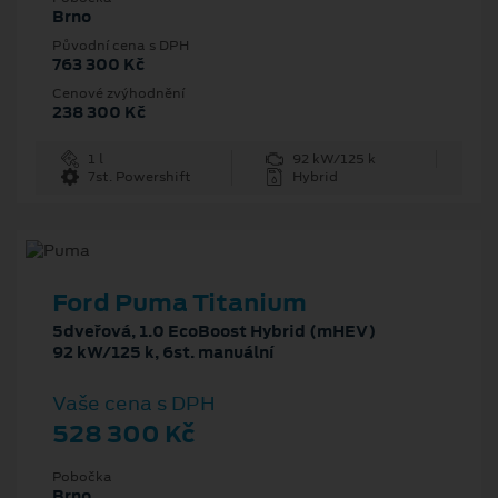
Brno
Původní cena s DPH
763 300 Kč
Cenové zvýhodnění
238 300 Kč
1 l
92 kW/125 k
7st. Powershift
Hybrid
Ford Puma Titanium
5dveřová, 1.0 EcoBoost Hybrid (mHEV)
92 kW/125 k, 6st. manuální
Vaše cena s DPH
528 300 Kč
Pobočka
Brno