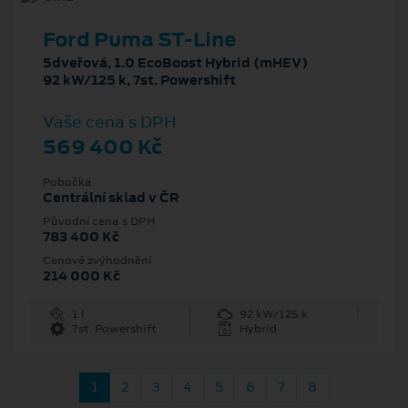
Ford Puma ST-Line
5dveřová, 1.0 EcoBoost Hybrid (mHEV)
92 kW/125 k, 7st. Powershift
Vaše cena s DPH
569 400 Kč
Pobočka
Centrální sklad v ČR
Původní cena s DPH
783 400 Kč
Cenové zvýhodnění
214 000 Kč
1 l
92 kW/125 k
7st. Powershift
Hybrid
1
2
3
4
5
6
7
8