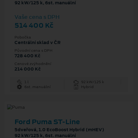
92 kW/125 k, 6st. manuální
Vaše cena s DPH
514 400 Kč
Pobočka
Centrální sklad v ČR
Původní cena s DPH
728 400 Kč
Cenové zvýhodnění
214 000 Kč
1 l
92 kW/125 k
6st. manuální
Hybrid
Ford Puma ST-Line
5dveřová, 1.0 EcoBoost Hybrid (mHEV)
92 kW/125 k, 6st. manuální