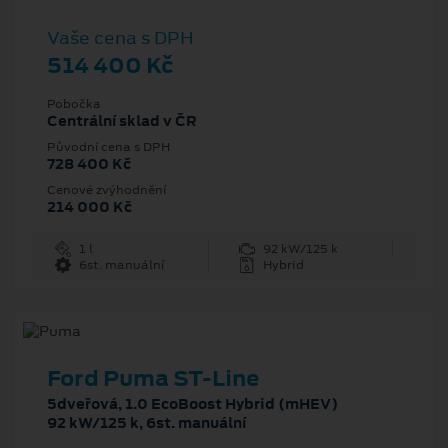
Vaše cena s DPH
514 400 Kč
Pobočka
Centrální sklad v ČR
Původní cena s DPH
728 400 Kč
Cenové zvýhodnění
214 000 Kč
1 l
92 kW/125 k
6st. manuální
Hybrid
Ford Puma ST-Line
5dveřová, 1.0 EcoBoost Hybrid (mHEV)
92 kW/125 k, 6st. manuální