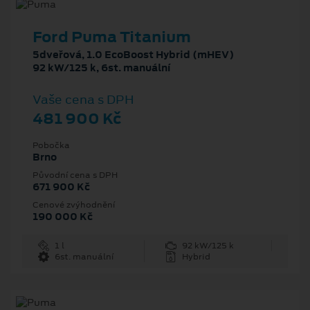
Ford Puma Titanium
5dveřová, 1.0 EcoBoost Hybrid (mHEV)
92 kW/125 k, 6st. manuální
Vaše cena s DPH
481 900 Kč
Pobočka
Brno
Původní cena s DPH
671 900 Kč
Cenové zvýhodnění
190 000 Kč
1 l
92 kW/125 k
6st. manuální
Hybrid