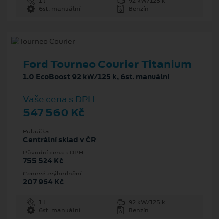
1 l
92 kW/125 k
6st. manuální
Benzín
Ford Tourneo Courier Titanium
1.0 EcoBoost 92 kW/125 k, 6st. manuální
Vaše cena s DPH
547 560 Kč
Pobočka
Centrální sklad v ČR
Původní cena s DPH
755 524 Kč
Cenové zvýhodnění
207 964 Kč
1 l
92 kW/125 k
6st. manuální
Benzín