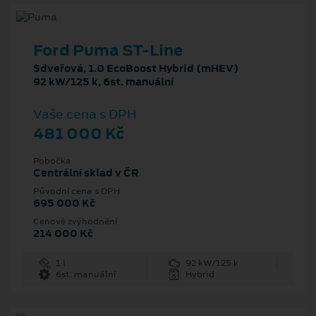
Ford Puma ST-Line
5dveřová, 1.0 EcoBoost Hybrid (mHEV)
92 kW/125 k, 6st. manuální
Vaše cena s DPH
481 000 Kč
Pobočka
Centrální sklad v ČR
Původní cena s DPH
695 000 Kč
Cenové zvýhodnění
214 000 Kč
1 l
92 kW/125 k
6st. manuální
Hybrid