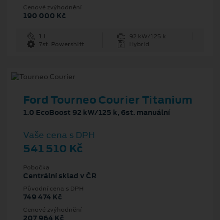
Cenové zvýhodnění
190 000 Kč
1 l
92 kW/125 k
7st. Powershift
Hybrid
Ford Tourneo Courier Titanium
1.0 EcoBoost 92 kW/125 k, 6st. manuální
Vaše cena s DPH
541 510 Kč
Pobočka
Centrální sklad v ČR
Původní cena s DPH
749 474 Kč
Cenové zvýhodnění
207 964 Kč