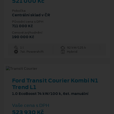
521 000 Kč
Pobočka
Centrální sklad v ČR
Původní cena s DPH
711 000 Kč
Cenové zvýhodnění
190 000 Kč
1 l
92 kW/125 k
7st. Powershift
Hybrid
Ford Transit Courier Kombi N1
Trend L1
1.0 EcoBoost 74 kW/100 k, 6st. manuální
Vaše cena s DPH
523 930 Kč