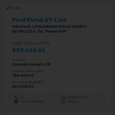
Ford Puma ST-Line
5dveřová, 1.0 EcoBoost Hybrid (mHEV)
92 kW/125 k, 7st. Powershift
Vaše cena s DPH
555 400 Kč
Pobočka
Centrální sklad v ČR
Původní cena s DPH
769 400 Kč
Cenové zvýhodnění
214 000 Kč
1 l
92 kW/125 k
7st. Powershift
Hybrid