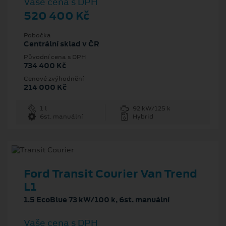
Vaše cena s DPH
520 400 Kč
Pobočka
Centrální sklad v ČR
Původní cena s DPH
734 400 Kč
Cenové zvýhodnění
214 000 Kč
1 l
92 kW/125 k
6st. manuální
Hybrid
Ford Transit Courier Van Trend
L1
1.5 EcoBlue 73 kW/100 k, 6st. manuální
Vaše cena s DPH