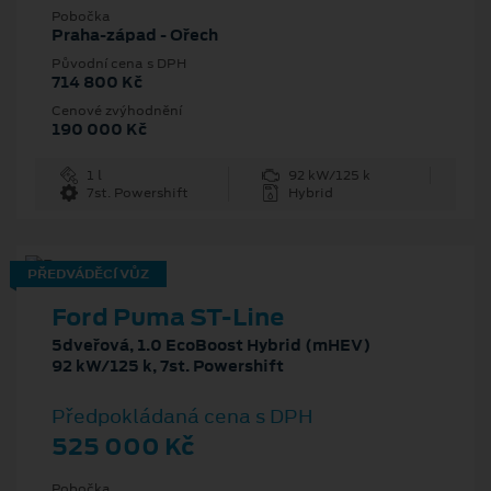
Pobočka
Praha-západ - Ořech
Původní cena s DPH
714 800 Kč
Cenové zvýhodnění
190 000 Kč
1 l
92 kW/125 k
7st. Powershift
Hybrid
PŘEDVÁDĚCÍ VŮZ
Ford Puma ST-Line
5dveřová, 1.0 EcoBoost Hybrid (mHEV)
92 kW/125 k, 7st. Powershift
Předpokládaná cena s DPH
525 000 Kč
Pobočka