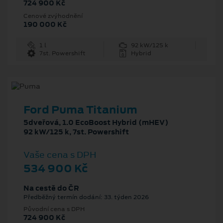
724 900 Kč
Cenové zvýhodnění
190 000 Kč
1 l
92 kW/125 k
7st. Powershift
Hybrid
Ford Puma Titanium
5dveřová, 1.0 EcoBoost Hybrid (mHEV)
92 kW/125 k, 7st. Powershift
Vaše cena s DPH
534 900 Kč
Na cestě do ČR
Předběžný termín dodání: 33. týden 2026
Původní cena s DPH
724 900 Kč