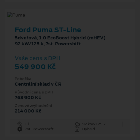
Ford Puma ST-Line
5dveřová, 1.0 EcoBoost Hybrid (mHEV)
92 kW/125 k, 7st. Powershift
Vaše cena s DPH
549 900 Kč
Pobočka
Centrální sklad v ČR
Původní cena s DPH
763 900 Kč
Cenové zvýhodnění
214 000 Kč
1 l
92 kW/125 k
7st. Powershift
Hybrid