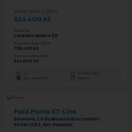
Vaše cena s DPH
514 400 Kč
Pobočka
Centrální sklad v ČR
Původní cena s DPH
728 400 Kč
Cenové zvýhodnění
214 000 Kč
1 l
92 kW/125 k
6st. manuální
Hybrid
Ford Puma ST-Line
5dveřová, 1.0 EcoBoost Hybrid (mHEV)
92 kW/125 k, 6st. manuální