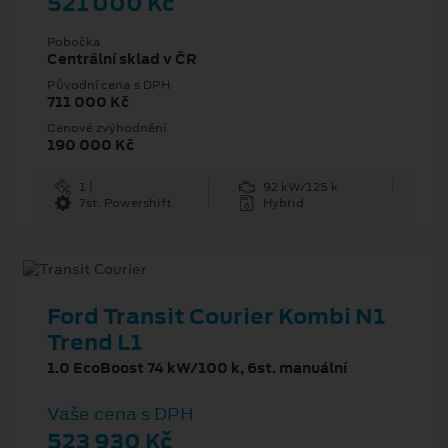
521 000 Kč
Pobočka
Centrální sklad v ČR
Původní cena s DPH
711 000 Kč
Cenové zvýhodnění
190 000 Kč
1 l
92 kW/125 k
7st. Powershift
Hybrid
Ford Transit Courier Kombi N1
Trend L1
1.0 EcoBoost 74 kW/100 k, 6st. manuální
Vaše cena s DPH
523 930 Kč