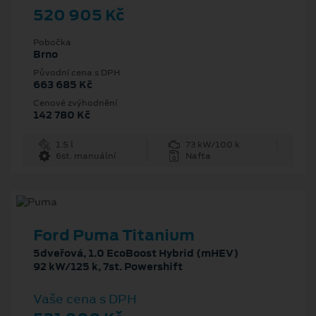
520 905 Kč
Pobočka
Brno
Původní cena s DPH
663 685 Kč
Cenové zvýhodnění
142 780 Kč
1.5 l
73 kW/100 k
6st. manuální
Nafta
Ford Puma Titanium
5dveřová, 1.0 EcoBoost Hybrid (mHEV)
92 kW/125 k, 7st. Powershift
Vaše cena s DPH