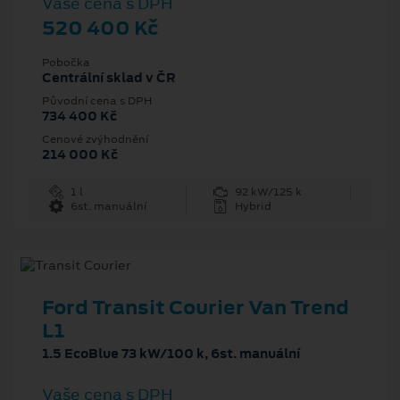
Vaše cena s DPH
520 400 Kč
Pobočka
Centrální sklad v ČR
Původní cena s DPH
734 400 Kč
Cenové zvýhodnění
214 000 Kč
1 l
92 kW/125 k
6st. manuální
Hybrid
Ford Transit Courier Van Trend
L1
1.5 EcoBlue 73 kW/100 k, 6st. manuální
Vaše cena s DPH