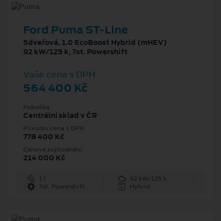
Ford Puma ST-Line
5dveřová, 1.0 EcoBoost Hybrid (mHEV)
92 kW/125 k, 7st. Powershift
Vaše cena s DPH
564 400 Kč
Pobočka
Centrální sklad v ČR
Původní cena s DPH
778 400 Kč
Cenové zvýhodnění
214 000 Kč
1 l
92 kW/125 k
7st. Powershift
Hybrid