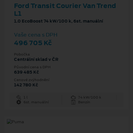
Ford Transit Courier Van Trend
L1
1.0 EcoBoost 74 kW/100 k, 6st. manuální
Vaše cena s DPH
496 705 Kč
Pobočka
Centrální sklad v ČR
Původní cena s DPH
639 485 Kč
Cenové zvýhodnění
142 780 Kč
1 l
74 kW/100 k
6st. manuální
Benzín