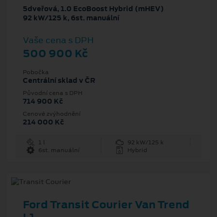
5dveřová, 1.0 EcoBoost Hybrid (mHEV)
92 kW/125 k, 6st. manuální
Vaše cena s DPH
500 900 Kč
Pobočka
Centrální sklad v ČR
Původní cena s DPH
714 900 Kč
Cenové zvýhodnění
214 000 Kč
1 l
92 kW/125 k
6st. manuální
Hybrid
Ford Transit Courier Van Trend