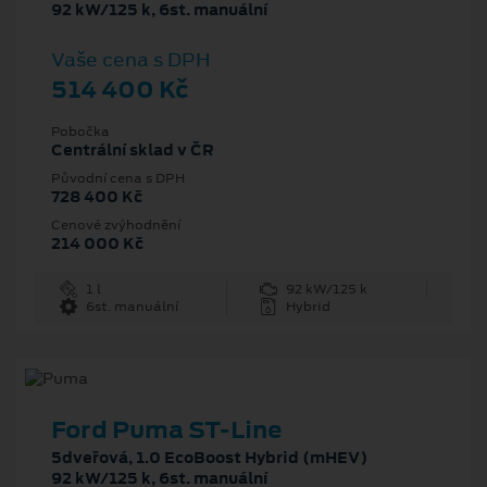
92 kW/125 k, 6st. manuální
Vaše cena s DPH
514 400 Kč
Pobočka
Centrální sklad v ČR
Původní cena s DPH
728 400 Kč
Cenové zvýhodnění
214 000 Kč
1 l
92 kW/125 k
6st. manuální
Hybrid
Ford Puma ST-Line
5dveřová, 1.0 EcoBoost Hybrid (mHEV)
92 kW/125 k, 6st. manuální