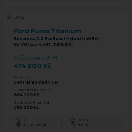
Ford Puma Titanium
5dveřová, 1.0 EcoBoost Hybrid (mHEV)
92 kW/125 k, 6st. manuální
Vaše cena s DPH
474 900 Kč
Pobočka
Centrální sklad v ČR
Původní cena s DPH
664 900 Kč
Cenové zvýhodnění
190 000 Kč
1 l
92 kW/125 k
6st. manuální
Hybrid