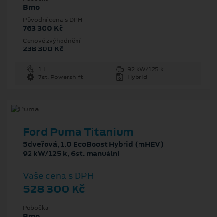
Brno
Původní cena s DPH
763 300 Kč
Cenové zvýhodnění
238 300 Kč
1 l
92 kW/125 k
7st. Powershift
Hybrid
Ford Puma Titanium
5dveřová, 1.0 EcoBoost Hybrid (mHEV)
92 kW/125 k, 6st. manuální
Vaše cena s DPH
528 300 Kč
Pobočka
Brno