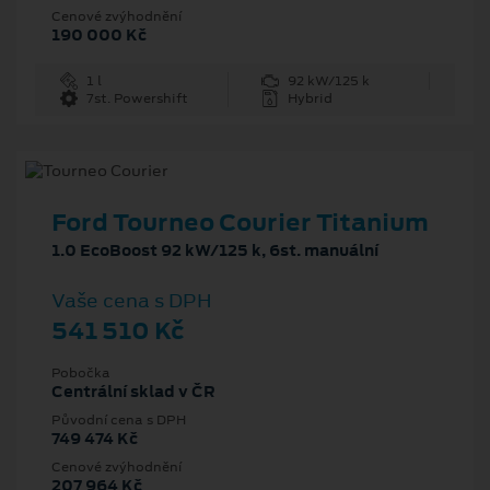
Cenové zvýhodnění
190 000 Kč
1 l
92 kW/125 k
7st. Powershift
Hybrid
Ford Tourneo Courier Titanium
1.0 EcoBoost 92 kW/125 k, 6st. manuální
Vaše cena s DPH
541 510 Kč
Pobočka
Centrální sklad v ČR
Původní cena s DPH
749 474 Kč
Cenové zvýhodnění
207 964 Kč