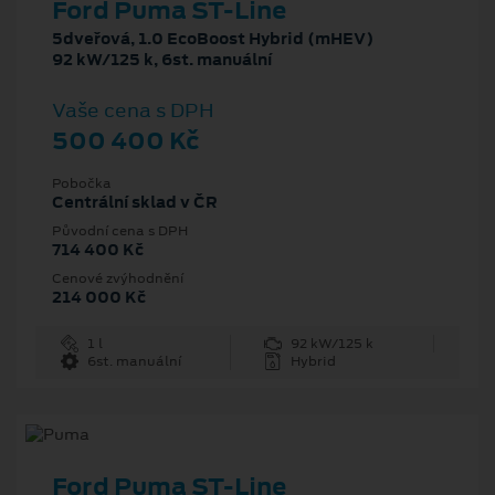
Ford Puma ST-Line
5dveřová, 1.0 EcoBoost Hybrid (mHEV)
92 kW/125 k, 6st. manuální
Vaše cena s DPH
500 400 Kč
Pobočka
Centrální sklad v ČR
Původní cena s DPH
714 400 Kč
Cenové zvýhodnění
214 000 Kč
1 l
92 kW/125 k
6st. manuální
Hybrid
Ford Puma ST-Line