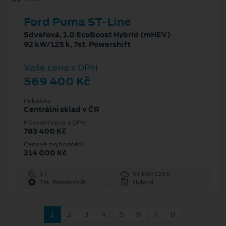
Ford Puma ST-Line
5dveřová, 1.0 EcoBoost Hybrid (mHEV)
92 kW/125 k, 7st. Powershift
Vaše cena s DPH
569 400 Kč
Pobočka
Centrální sklad v ČR
Původní cena s DPH
783 400 Kč
Cenové zvýhodnění
214 000 Kč
1 l
92 kW/125 k
7st. Powershift
Hybrid
1
2
3
4
5
6
7
8