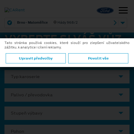
Brno - Juliánov
Bělohorská 46
VYBERTE SI VÁŠ VŮZ
Tato stránka používá cookies, které slouží pro zlepšení uživatelského
zážitku, k analytice i cílení reklamy.
Model
Upravit předvolby
Povolit vše
Typ karoserie
Palivo / převodovka
Stupeň výbavy
Pohon