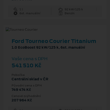
1 l
92 kW/125 k
6st. manuální
Benzín
Ford Tourneo Courier Titanium
1.0 EcoBoost 92 kW/125 k, 6st. manuální
Vaše cena s DPH
541 510 Kč
Pobočka
Centrální sklad v ČR
Původní cena s DPH
749 474 Kč
Cenové zvýhodnění
207 964 Kč