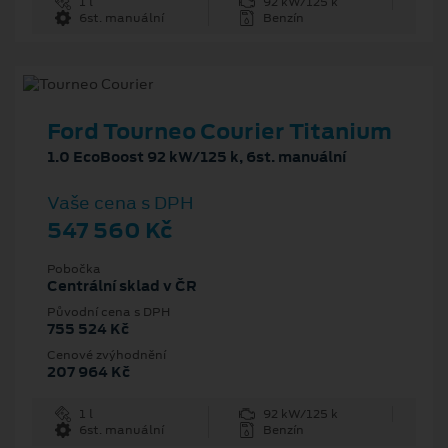
1 l
92 kW/125 k
6st. manuální
Benzín
Ford Tourneo Courier Titanium
1.0 EcoBoost 92 kW/125 k, 6st. manuální
Vaše cena s DPH
547 560 Kč
Pobočka
Centrální sklad v ČR
Původní cena s DPH
755 524 Kč
Cenové zvýhodnění
207 964 Kč
1 l
92 kW/125 k
6st. manuální
Benzín