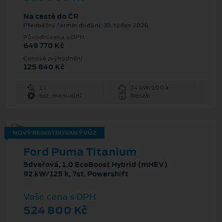
Na cestě do ČR
Předběžný termín dodání: 33. týden 2026
Původní cena s DPH
649 770 Kč
Cenové zvýhodnění
125 840 Kč
1 l
74 kW/100 k
6st. manuální
Benzín
NOVÝ REGISTROVANÝ VŮZ
Ford Puma Titanium
5dveřová, 1.0 EcoBoost Hybrid (mHEV)
92 kW/125 k, 7st. Powershift
Vaše cena s DPH
524 800 Kč