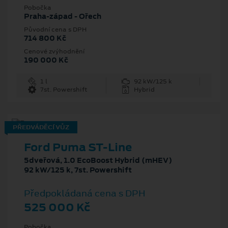
Pobočka
Praha-západ - Ořech
Původní cena s DPH
714 800 Kč
Cenové zvýhodnění
190 000 Kč
1 l
92 kW/125 k
7st. Powershift
Hybrid
PŘEDVÁDĚCÍ VŮZ
Ford Puma ST-Line
5dveřová, 1.0 EcoBoost Hybrid (mHEV)
92 kW/125 k, 7st. Powershift
Předpokládaná cena s DPH
525 000 Kč
Pobočka