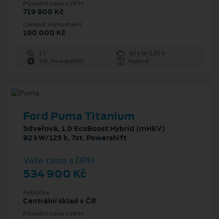
Původní cena s DPH
719 900 Kč
Cenové zvýhodnění
190 000 Kč
1 l
92 kW/125 k
7st. Powershift
Hybrid
Ford Puma Titanium
5dveřová, 1.0 EcoBoost Hybrid (mHEV)
92 kW/125 k, 7st. Powershift
Vaše cena s DPH
534 900 Kč
Pobočka
Centrální sklad v ČR
Původní cena s DPH