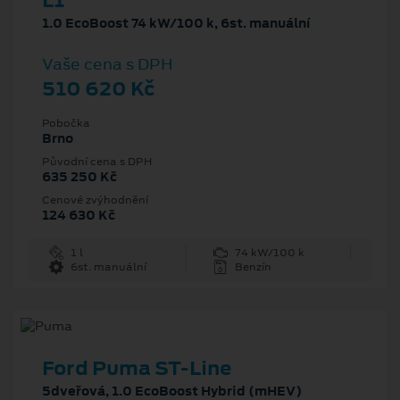
L1
1.0 EcoBoost 74 kW/100 k, 6st. manuální
Vaše cena s DPH
510 620 Kč
Pobočka
Brno
Původní cena s DPH
635 250 Kč
Cenové zvýhodnění
124 630 Kč
1 l
74 kW/100 k
6st. manuální
Benzín
Ford Puma ST-Line
5dveřová, 1.0 EcoBoost Hybrid (mHEV)