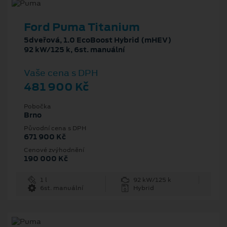
Ford Puma Titanium
5dveřová, 1.0 EcoBoost Hybrid (mHEV)
92 kW/125 k, 6st. manuální
Vaše cena s DPH
481 900 Kč
Pobočka
Brno
Původní cena s DPH
671 900 Kč
Cenové zvýhodnění
190 000 Kč
1 l
92 kW/125 k
6st. manuální
Hybrid