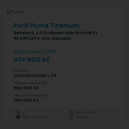
Ford Puma Titanium
5dveřová, 1.0 EcoBoost Hybrid (mHEV)
92 kW/125 k, 6st. manuální
Vaše cena s DPH
474 900 Kč
Pobočka
Centrální sklad v ČR
Původní cena s DPH
664 900 Kč
Cenové zvýhodnění
190 000 Kč
1 l
92 kW/125 k
6st. manuální
Hybrid