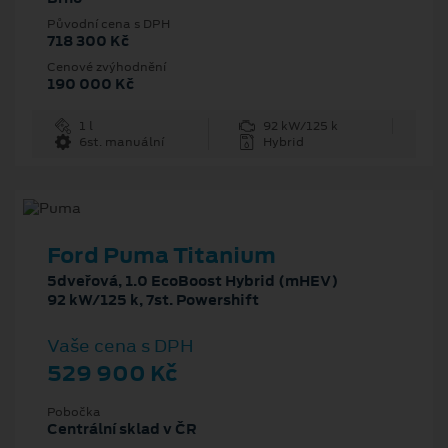
Původní cena s DPH
718 300 Kč
Cenové zvýhodnění
190 000 Kč
1 l
92 kW/125 k
6st. manuální
Hybrid
Ford Puma Titanium
5dveřová, 1.0 EcoBoost Hybrid (mHEV)
92 kW/125 k, 7st. Powershift
Vaše cena s DPH
529 900 Kč
Pobočka
Centrální sklad v ČR