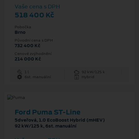
Vaše cena s DPH
518 400 Kč
Pobočka
Brno
Původní cena s DPH
732 400 Kč
Cenové zvýhodnění
214 000 Kč
1 l
92 kW/125 k
6st. manuální
Hybrid
Ford Puma ST-Line
5dveřová, 1.0 EcoBoost Hybrid (mHEV)
92 kW/125 k, 6st. manuální