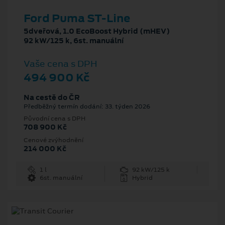
Ford Puma ST-Line
5dveřová, 1.0 EcoBoost Hybrid (mHEV)
92 kW/125 k, 6st. manuální
Vaše cena s DPH
494 900 Kč
Na cestě do ČR
Předběžný termín dodání: 33. týden 2026
Původní cena s DPH
708 900 Kč
Cenové zvýhodnění
214 000 Kč
1 l
92 kW/125 k
6st. manuální
Hybrid