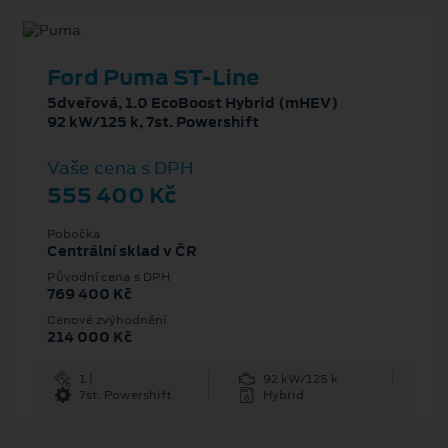
Ford Puma ST-Line
5dveřová, 1.0 EcoBoost Hybrid (mHEV)
92 kW/125 k, 7st. Powershift
Vaše cena s DPH
555 400 Kč
Pobočka
Centrální sklad v ČR
Původní cena s DPH
769 400 Kč
Cenové zvýhodnění
214 000 Kč
1 l
92 kW/125 k
7st. Powershift
Hybrid