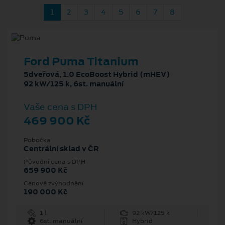
1
2
3
4
5
6
7
8
Ford Puma Titanium
5dveřová, 1.0 EcoBoost Hybrid (mHEV)
92 kW/125 k, 6st. manuální
Vaše cena s DPH
469 900 Kč
Pobočka
Centrální sklad v ČR
Původní cena s DPH
659 900 Kč
Cenové zvýhodnění
190 000 Kč
1 l
92 kW/125 k
6st. manuální
Hybrid