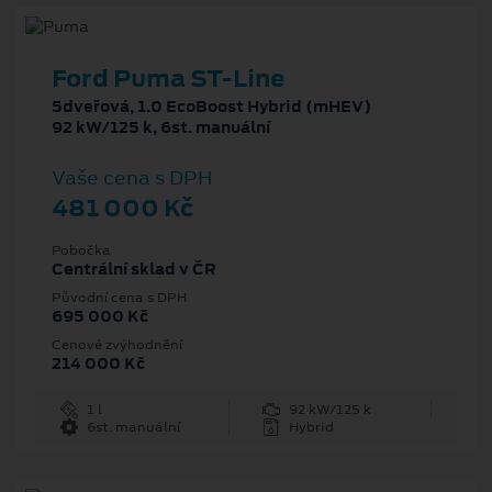
Ford Puma ST-Line
5dveřová, 1.0 EcoBoost Hybrid (mHEV)
92 kW/125 k, 6st. manuální
Vaše cena s DPH
481 000 Kč
Pobočka
Centrální sklad v ČR
Původní cena s DPH
695 000 Kč
Cenové zvýhodnění
214 000 Kč
1 l
92 kW/125 k
6st. manuální
Hybrid