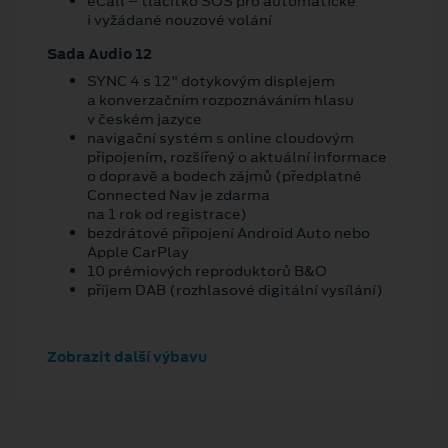
eCall – tlačítko SOS pro automatické
i vyžádané nouzové volání
Sada Audio 12
SYNC 4 s 12" dotykovým displejem
a konverzačním rozpoznáváním hlasu
v českém jazyce
navigační systém s online cloudovým
připojením, rozšířený o aktuální informace
o dopravě a bodech zájmů (předplatné
Connected Nav je zdarma
na 1 rok od registrace)
bezdrátové připojení Android Auto nebo
Apple CarPlay
10 prémiových reproduktorů B&O
příjem DAB (rozhlasové digitální vysílání)
Zobrazit další výbavu