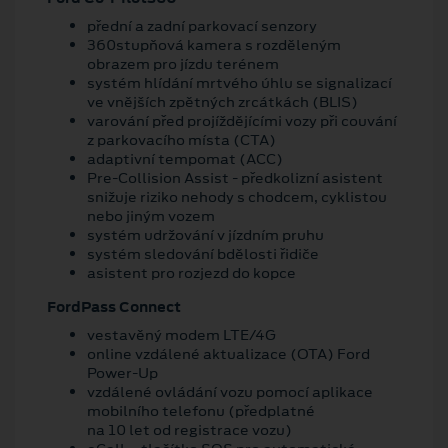
přední a zadní parkovací senzory
360stupňová kamera s rozděleným
obrazem pro jízdu terénem
systém hlídání mrtvého úhlu se signalizací
ve vnějších zpětných zrcátkách (BLIS)
varování před projíždějícími vozy při couvání
z parkovacího místa (CTA)
adaptivní tempomat (ACC)
Pre-Collision Assist - předkolizní asistent
snižuje riziko nehody s chodcem, cyklistou
nebo jiným vozem
systém udržování v jízdním pruhu
systém sledování bdělosti řidiče
asistent pro rozjezd do kopce
FordPass Connect
vestavěný modem LTE/4G
online vzdálené aktualizace (OTA) Ford
Power-Up
vzdálené ovládání vozu pomocí aplikace
mobilního telefonu (předplatné
na 10 let od registrace vozu)