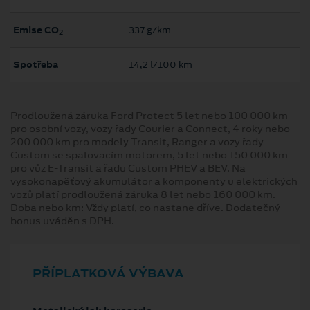
Emise CO
337 g/km
2
Spotřeba
14,2 l/100 km
Prodloužená záruka Ford Protect 5 let nebo 100 000 km
pro osobní vozy, vozy řady Courier a Connect, 4 roky nebo
200 000 km pro modely Transit, Ranger a vozy řady
Custom se spalovacím motorem, 5 let nebo 150 000 km
pro vůz E-Transit a řadu Custom PHEV a BEV. Na
vysokonapěťový akumulátor a komponenty u elektrických
vozů platí prodloužená záruka 8 let nebo 160 000 km.
Doba nebo km: Vždy platí, co nastane dříve. Dodatečný
bonus uváděn s DPH.
PŘÍPLATKOVÁ VÝBAVA