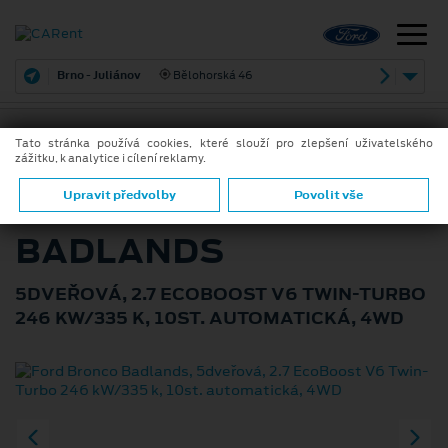
Brno - Juliánov
Bělohorská 46
Tato stránka používá cookies, které slouží pro zlepšení uživatelského
zážitku, k analytice i cílení reklamy.
ZPĚT
FORD BRONCO
Upravit předvolby
Povolit vše
BADLANDS
5DVEŘOVÁ, 2.7 ECOBOOST V6 TWIN-TURBO
246 KW/335 K, 10ST. AUTOMATICKÁ, 4WD