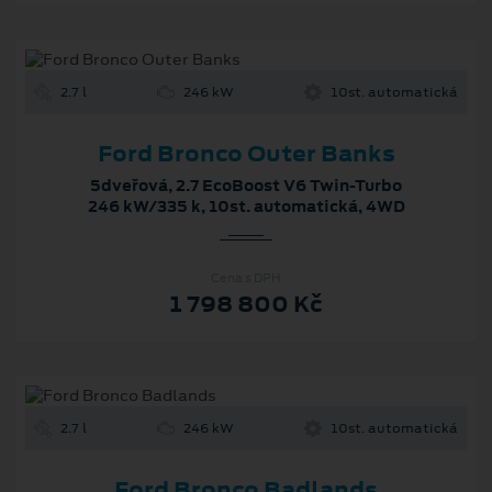
2.7 l
246 kW
10st. automatická
Ford Bronco Outer Banks
5dveřová, 2.7 EcoBoost V6 Twin-Turbo
246 kW/335 k, 10st. automatická, 4WD
Cena s DPH
1 798 800 Kč
2.7 l
246 kW
10st. automatická
Ford Bronco Badlands