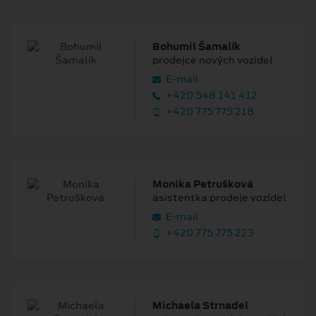
Bohumil Šamalík
prodejce nových vozidel
E‑mail
+420 548 141 412
+420 775 775 218
Monika Petrušková
asistentka prodeje vozidel
E‑mail
+420 775 775 223
Michaela Strnadel