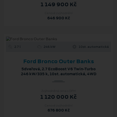
1 149 900 Kč
Cenové zvýhodnění
646 900 Kč
2.7 l
246 kW
10st. automatická
Ford Bronco Outer Banks
5dveřová, 2.7 EcoBoost V6 Twin-Turbo
246 kW/335 k, 10st. automatická, 4WD
Zvýhodněná cena s DPH
1 120 000 Kč
Cenové zvýhodnění
676 800 Kč