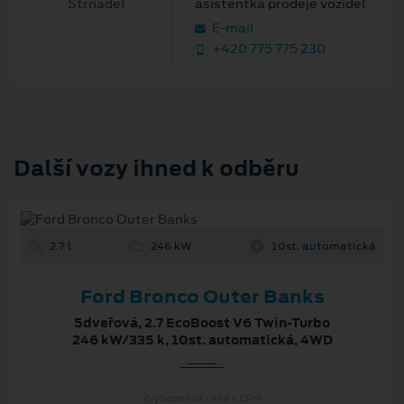
asistentka prodeje vozidel
E‑mail
+420 775 775 230
Další vozy ihned k odběru
2.7 l
246 kW
10st. automatická
Ford Bronco Outer Banks
5dveřová, 2.7 EcoBoost V6 Twin-Turbo
246 kW/335 k, 10st. automatická, 4WD
Zvýhodněná cena s DPH