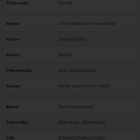
Číslo vozu
K0108
Motor
2.7 EcoBoost V6 Twin-Turbo
Výkon
246 kW/335 k
Palivo
Benzín
Převodovka
10st. automatická
Pohon
Pohon všech kol (e-4WD)
Barva
Šedá Carbonized
Čalounění
Kůže Onyx - Black Onyx
VIN
1FMEE5DP3PLC04324