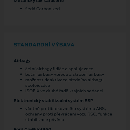
Metalický lak karoserie
šedá Carbonized
STANDARDNÍ VÝBAVA
Airbagy
čelní airbagy řidiče a spolujezdce
boční airbagy vpředu a stropní airbagy
možnost deaktivace předního airbagu
spolujezdce
ISOFIX ve druhé řadě krajních sedadel
Elektronický stabilizační systém ESP
včetně protiblokovacího systému ABS,
ochrany proti převrácení vozu RSC, funkce
stabilizace přívěsu
Ford Co-Pilot360