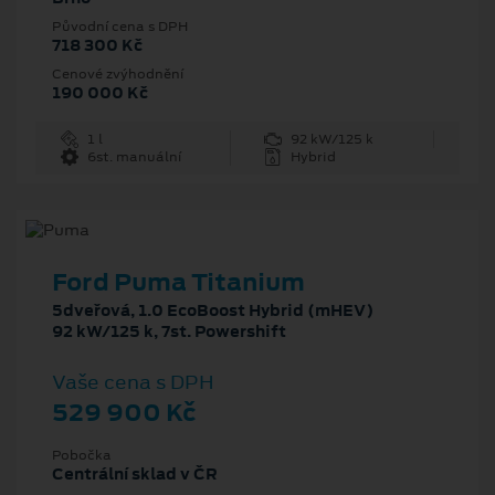
Původní cena s DPH
718 300 Kč
Cenové zvýhodnění
190 000 Kč
1 l
92 kW/125 k
6st. manuální
Hybrid
Ford Puma Titanium
5dveřová, 1.0 EcoBoost Hybrid (mHEV)
92 kW/125 k, 7st. Powershift
Vaše cena s DPH
529 900 Kč
Pobočka
Centrální sklad v ČR