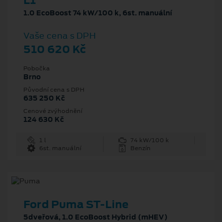
L1
1.0 EcoBoost 74 kW/100 k, 6st. manuální
Vaše cena s DPH
510 620 Kč
Pobočka
Brno
Původní cena s DPH
635 250 Kč
Cenové zvýhodnění
124 630 Kč
1 l
74 kW/100 k
6st. manuální
Benzín
Ford Puma ST-Line
5dveřová, 1.0 EcoBoost Hybrid (mHEV)