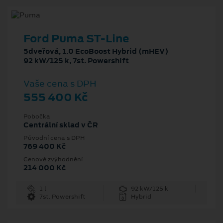
Ford Puma ST-Line
5dveřová, 1.0 EcoBoost Hybrid (mHEV)
92 kW/125 k, 7st. Powershift
Vaše cena s DPH
555 400 Kč
Pobočka
Centrální sklad v ČR
Původní cena s DPH
769 400 Kč
Cenové zvýhodnění
214 000 Kč
1 l
92 kW/125 k
7st. Powershift
Hybrid