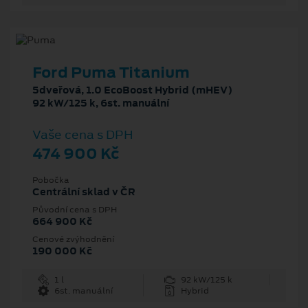
Ford Puma Titanium
5dveřová, 1.0 EcoBoost Hybrid (mHEV)
92 kW/125 k, 6st. manuální
Vaše cena s DPH
474 900 Kč
Pobočka
Centrální sklad v ČR
Původní cena s DPH
664 900 Kč
Cenové zvýhodnění
190 000 Kč
1 l
92 kW/125 k
6st. manuální
Hybrid