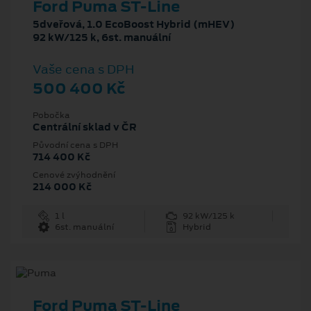
Ford Puma ST-Line
5dveřová, 1.0 EcoBoost Hybrid (mHEV)
92 kW/125 k, 6st. manuální
Vaše cena s DPH
500 400 Kč
Pobočka
Centrální sklad v ČR
Původní cena s DPH
714 400 Kč
Cenové zvýhodnění
214 000 Kč
1 l
92 kW/125 k
6st. manuální
Hybrid
Ford Puma ST-Line