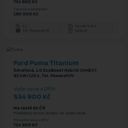
724 900 Kč
Cenové zvýhodnění
190 000 Kč
1 l
92 kW/125 k
7st. Powershift
Hybrid
Ford Puma Titanium
5dveřová, 1.0 EcoBoost Hybrid (mHEV)
92 kW/125 k, 7st. Powershift
Vaše cena s DPH
534 900 Kč
Na cestě do ČR
Předběžný termín dodání: 33. týden 2026
Původní cena s DPH
724 900 Kč