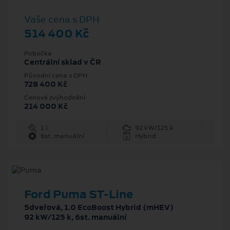
Vaše cena s DPH
514 400 Kč
Pobočka
Centrální sklad v ČR
Původní cena s DPH
728 400 Kč
Cenové zvýhodnění
214 000 Kč
1 l
92 kW/125 k
6st. manuální
Hybrid
Ford Puma ST-Line
5dveřová, 1.0 EcoBoost Hybrid (mHEV)
92 kW/125 k, 6st. manuální