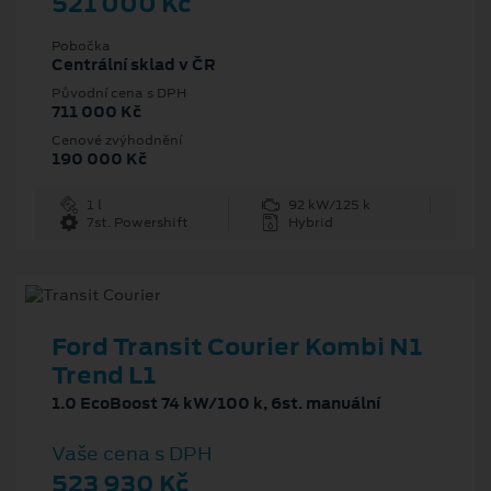
521 000 Kč
Pobočka
Centrální sklad v ČR
Původní cena s DPH
711 000 Kč
Cenové zvýhodnění
190 000 Kč
1 l
92 kW/125 k
7st. Powershift
Hybrid
Ford Transit Courier Kombi N1
Trend L1
1.0 EcoBoost 74 kW/100 k, 6st. manuální
Vaše cena s DPH
523 930 Kč