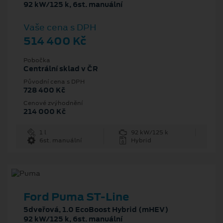
92 kW/125 k, 6st. manuální
Vaše cena s DPH
514 400 Kč
Pobočka
Centrální sklad v ČR
Původní cena s DPH
728 400 Kč
Cenové zvýhodnění
214 000 Kč
1 l
92 kW/125 k
6st. manuální
Hybrid
Ford Puma ST-Line
5dveřová, 1.0 EcoBoost Hybrid (mHEV)
92 kW/125 k, 6st. manuální