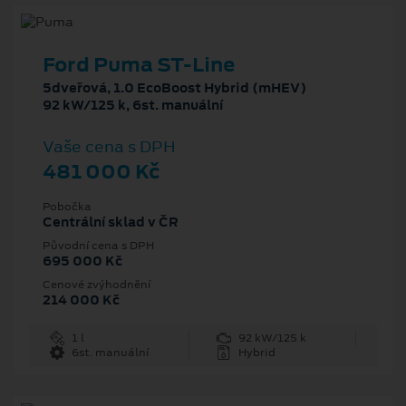
Ford Puma ST-Line
5dveřová, 1.0 EcoBoost Hybrid (mHEV)
92 kW/125 k, 6st. manuální
Vaše cena s DPH
481 000 Kč
Pobočka
Centrální sklad v ČR
Původní cena s DPH
695 000 Kč
Cenové zvýhodnění
214 000 Kč
1 l
92 kW/125 k
6st. manuální
Hybrid