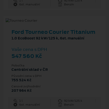
1 l
92 kW/125 k
6st. manuální
Benzín
Ford Tourneo Courier Titanium
1.0 EcoBoost 92 kW/125 k, 6st. manuální
Vaše cena s DPH
547 560 Kč
Pobočka
Centrální sklad v ČR
Původní cena s DPH
755 524 Kč
Cenové zvýhodnění
207 964 Kč
1 l
92 kW/125 k
6st. manuální
Benzín