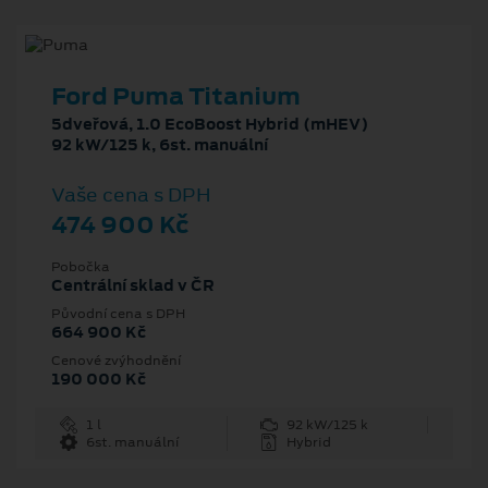
Ford Puma Titanium
5dveřová, 1.0 EcoBoost Hybrid (mHEV)
92 kW/125 k, 6st. manuální
Vaše cena s DPH
474 900 Kč
Pobočka
Centrální sklad v ČR
Původní cena s DPH
664 900 Kč
Cenové zvýhodnění
190 000 Kč
1 l
92 kW/125 k
6st. manuální
Hybrid