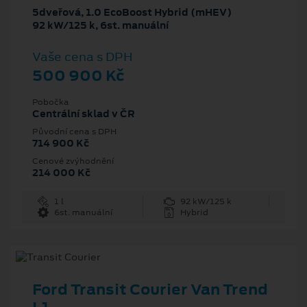
5dveřová, 1.0 EcoBoost Hybrid (mHEV)
92 kW/125 k, 6st. manuální
Vaše cena s DPH
500 900 Kč
Pobočka
Centrální sklad v ČR
Původní cena s DPH
714 900 Kč
Cenové zvýhodnění
214 000 Kč
1 l
92 kW/125 k
6st. manuální
Hybrid
Ford Transit Courier Van Trend