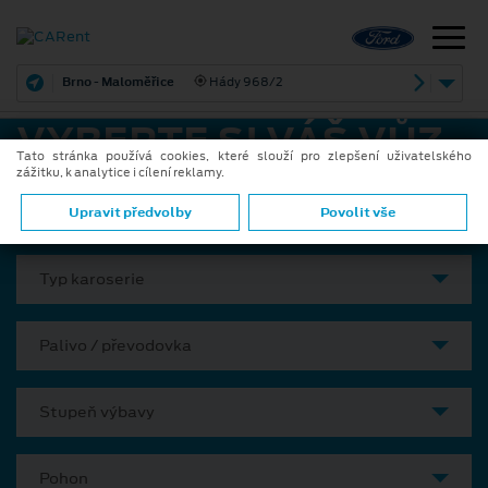
Brno - Maloměřice
Hády 968/2
VYBERTE SI VÁŠ VŮZ
Tato stránka používá cookies, které slouží pro zlepšení uživatelského
zážitku, k analytice i cílení reklamy.
Model
Upravit předvolby
Povolit vše
Typ karoserie
Palivo / převodovka
Stupeň výbavy
Pohon