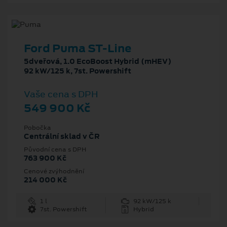
Ford Puma ST-Line
5dveřová, 1.0 EcoBoost Hybrid (mHEV)
92 kW/125 k, 7st. Powershift
Vaše cena s DPH
549 900 Kč
Pobočka
Centrální sklad v ČR
Původní cena s DPH
763 900 Kč
Cenové zvýhodnění
214 000 Kč
1 l
92 kW/125 k
7st. Powershift
Hybrid