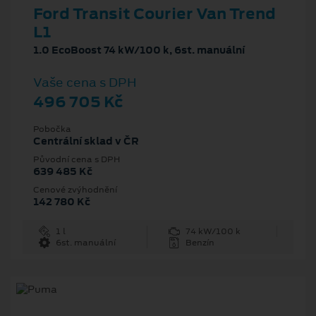
Ford Transit Courier Van Trend
L1
1.0 EcoBoost 74 kW/100 k, 6st. manuální
Vaše cena s DPH
496 705 Kč
Pobočka
Centrální sklad v ČR
Původní cena s DPH
639 485 Kč
Cenové zvýhodnění
142 780 Kč
1 l
74 kW/100 k
6st. manuální
Benzín