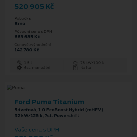
520 905 Kč
Pobočka
Brno
Původní cena s DPH
663 685 Kč
Cenové zvýhodnění
142 780 Kč
1.5 l
73 kW/100 k
6st. manuální
Nafta
Ford Puma Titanium
5dveřová, 1.0 EcoBoost Hybrid (mHEV)
92 kW/125 k, 7st. Powershift
Vaše cena s DPH