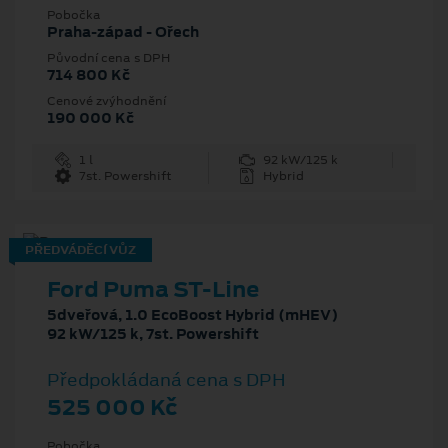
Pobočka
Praha-západ - Ořech
Původní cena s DPH
714 800 Kč
Cenové zvýhodnění
190 000 Kč
1 l
92 kW/125 k
7st. Powershift
Hybrid
PŘEDVÁDĚCÍ VŮZ
Ford Puma ST-Line
5dveřová, 1.0 EcoBoost Hybrid (mHEV)
92 kW/125 k, 7st. Powershift
Předpokládaná cena s DPH
525 000 Kč
Pobočka