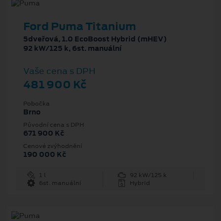
Ford Puma Titanium
5dveřová, 1.0 EcoBoost Hybrid (mHEV)
92 kW/125 k, 6st. manuální
Vaše cena s DPH
481 900 Kč
Pobočka
Brno
Původní cena s DPH
671 900 Kč
Cenové zvýhodnění
190 000 Kč
1 l
92 kW/125 k
6st. manuální
Hybrid