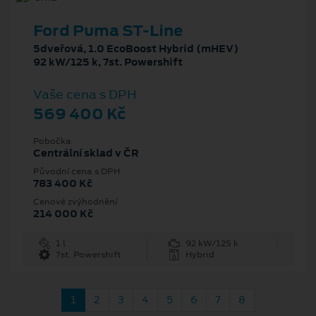
Ford Puma ST-Line
5dveřová, 1.0 EcoBoost Hybrid (mHEV)
92 kW/125 k, 7st. Powershift
Vaše cena s DPH
569 400 Kč
Pobočka
Centrální sklad v ČR
Původní cena s DPH
783 400 Kč
Cenové zvýhodnění
214 000 Kč
1 l
92 kW/125 k
7st. Powershift
Hybrid
1
2
3
4
5
6
7
8