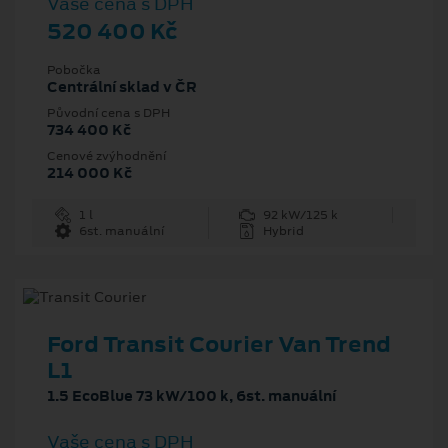
Vaše cena s DPH
520 400 Kč
Pobočka
Centrální sklad v ČR
Původní cena s DPH
734 400 Kč
Cenové zvýhodnění
214 000 Kč
1 l
92 kW/125 k
6st. manuální
Hybrid
Ford Transit Courier Van Trend
L1
1.5 EcoBlue 73 kW/100 k, 6st. manuální
Vaše cena s DPH