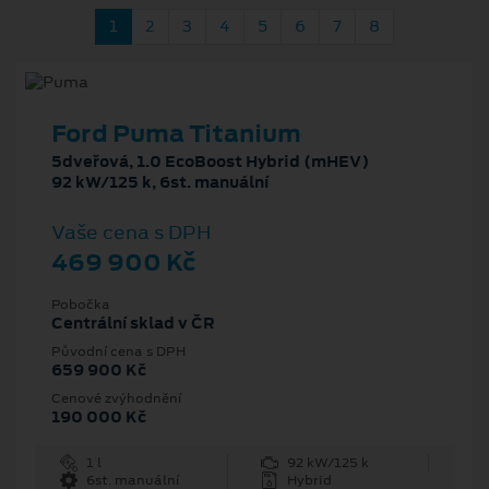
1
2
3
4
5
6
7
8
Ford Puma Titanium
5dveřová, 1.0 EcoBoost Hybrid (mHEV)
92 kW/125 k, 6st. manuální
Vaše cena s DPH
469 900 Kč
Pobočka
Centrální sklad v ČR
Původní cena s DPH
659 900 Kč
Cenové zvýhodnění
190 000 Kč
1 l
92 kW/125 k
6st. manuální
Hybrid