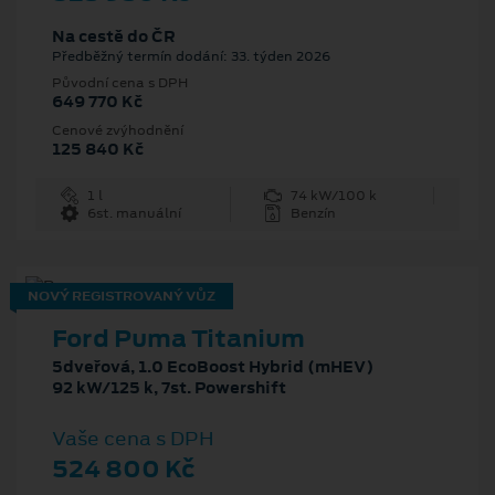
Na cestě do ČR
Předběžný termín dodání: 33. týden 2026
Původní cena s DPH
649 770 Kč
Cenové zvýhodnění
125 840 Kč
1 l
74 kW/100 k
6st. manuální
Benzín
NOVÝ REGISTROVANÝ VŮZ
Ford Puma Titanium
5dveřová, 1.0 EcoBoost Hybrid (mHEV)
92 kW/125 k, 7st. Powershift
Vaše cena s DPH
524 800 Kč