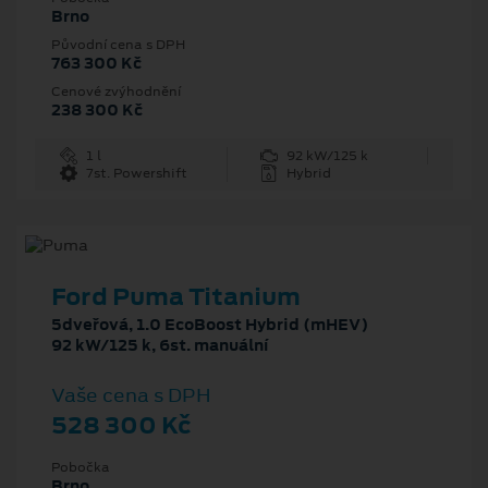
Brno
Původní cena s DPH
763 300 Kč
Cenové zvýhodnění
238 300 Kč
1 l
92 kW/125 k
7st. Powershift
Hybrid
Ford Puma Titanium
5dveřová, 1.0 EcoBoost Hybrid (mHEV)
92 kW/125 k, 6st. manuální
Vaše cena s DPH
528 300 Kč
Pobočka
Brno