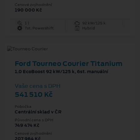
Cenové zvýhodnění
190 000 Kč
1 l
92 kW/125 k
7st. Powershift
Hybrid
Ford Tourneo Courier Titanium
1.0 EcoBoost 92 kW/125 k, 6st. manuální
Vaše cena s DPH
541 510 Kč
Pobočka
Centrální sklad v ČR
Původní cena s DPH
749 474 Kč
Cenové zvýhodnění
207 964 Kč