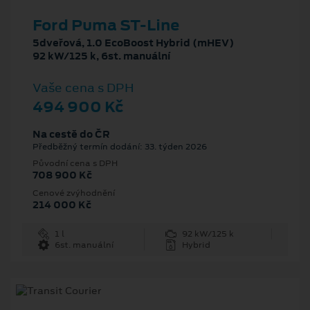
Ford Puma ST-Line
5dveřová, 1.0 EcoBoost Hybrid (mHEV)
92 kW/125 k, 6st. manuální
Vaše cena s DPH
494 900 Kč
Na cestě do ČR
Předběžný termín dodání: 33. týden 2026
Původní cena s DPH
708 900 Kč
Cenové zvýhodnění
214 000 Kč
1 l
92 kW/125 k
6st. manuální
Hybrid