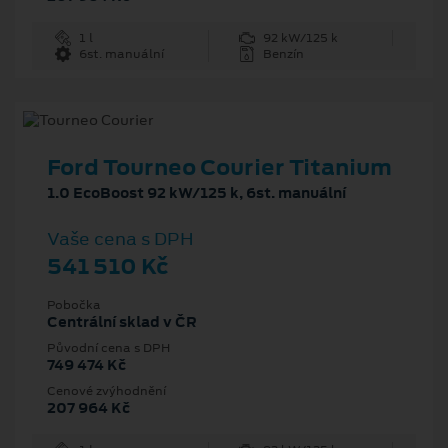
1 l
92 kW/125 k
6st. manuální
Benzín
Ford Tourneo Courier Titanium
1.0 EcoBoost 92 kW/125 k, 6st. manuální
Vaše cena s DPH
541 510 Kč
Pobočka
Centrální sklad v ČR
Původní cena s DPH
749 474 Kč
Cenové zvýhodnění
207 964 Kč