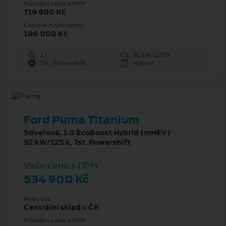
Původní cena s DPH
719 900 Kč
Cenové zvýhodnění
190 000 Kč
1 l
92 kW/125 k
7st. Powershift
Hybrid
Ford Puma Titanium
5dveřová, 1.0 EcoBoost Hybrid (mHEV)
92 kW/125 k, 7st. Powershift
Vaše cena s DPH
534 900 Kč
Pobočka
Centrální sklad v ČR
Původní cena s DPH