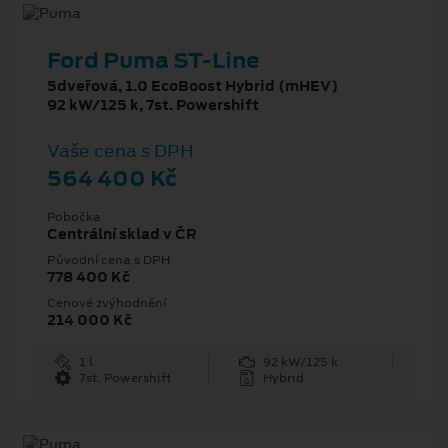
Ford Puma ST-Line
5dveřová, 1.0 EcoBoost Hybrid (mHEV)
92 kW/125 k, 7st. Powershift
Vaše cena s DPH
564 400 Kč
Pobočka
Centrální sklad v ČR
Původní cena s DPH
778 400 Kč
Cenové zvýhodnění
214 000 Kč
1 l
92 kW/125 k
7st. Powershift
Hybrid