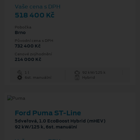
Vaše cena s DPH
518 400 Kč
Pobočka
Brno
Původní cena s DPH
732 400 Kč
Cenové zvýhodnění
214 000 Kč
1 l
92 kW/125 k
6st. manuální
Hybrid
Ford Puma ST-Line
5dveřová, 1.0 EcoBoost Hybrid (mHEV)
92 kW/125 k, 6st. manuální