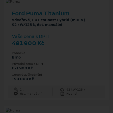
Ford Puma Titanium
5dveřová, 1.0 EcoBoost Hybrid (mHEV)
92 kW/125 k, 6st. manuální
Vaše cena s DPH
481 900 Kč
Pobočka
Brno
Původní cena s DPH
671 900 Kč
Cenové zvýhodnění
190 000 Kč
1 l
92 kW/125 k
6st. manuální
Hybrid