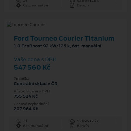
1 l
92 kW/125 k
6st. manuální
Benzín
Ford Tourneo Courier Titanium
1.0 EcoBoost 92 kW/125 k, 6st. manuální
Vaše cena s DPH
547 560 Kč
Pobočka
Centrální sklad v ČR
Původní cena s DPH
755 524 Kč
Cenové zvýhodnění
207 964 Kč
1 l
92 kW/125 k
6st. manuální
Benzín