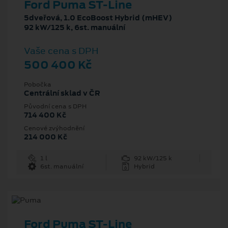
Ford Puma ST-Line
5dveřová, 1.0 EcoBoost Hybrid (mHEV)
92 kW/125 k, 6st. manuální
Vaše cena s DPH
500 400 Kč
Pobočka
Centrální sklad v ČR
Původní cena s DPH
714 400 Kč
Cenové zvýhodnění
214 000 Kč
1 l
92 kW/125 k
6st. manuální
Hybrid
Ford Puma ST-Line