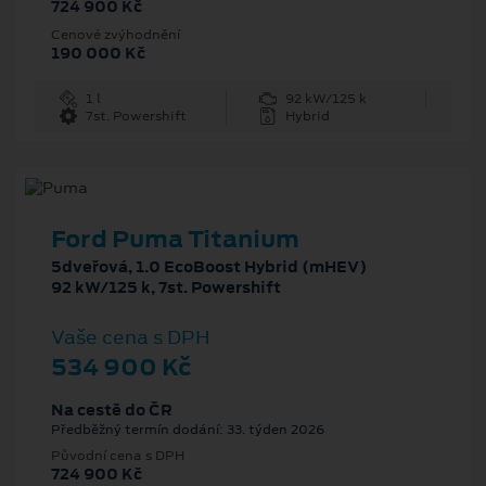
724 900 Kč
Cenové zvýhodnění
190 000 Kč
1 l
92 kW/125 k
7st. Powershift
Hybrid
Ford Puma Titanium
5dveřová, 1.0 EcoBoost Hybrid (mHEV)
92 kW/125 k, 7st. Powershift
Vaše cena s DPH
534 900 Kč
Na cestě do ČR
Předběžný termín dodání: 33. týden 2026
Původní cena s DPH
724 900 Kč