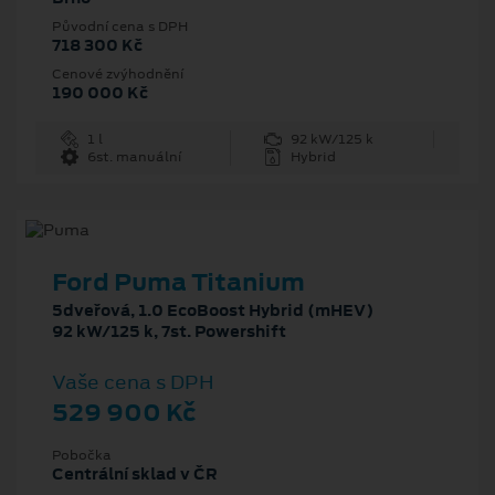
Původní cena s DPH
718 300 Kč
Cenové zvýhodnění
190 000 Kč
1 l
92 kW/125 k
6st. manuální
Hybrid
Ford Puma Titanium
5dveřová, 1.0 EcoBoost Hybrid (mHEV)
92 kW/125 k, 7st. Powershift
Vaše cena s DPH
529 900 Kč
Pobočka
Centrální sklad v ČR