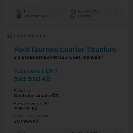
1 l
92 kW/125 k
6st. manuální
Benzín
Ford Tourneo Courier Titanium
1.0 EcoBoost 92 kW/125 k, 6st. manuální
Vaše cena s DPH
541 510 Kč
Pobočka
Centrální sklad v ČR
Původní cena s DPH
749 474 Kč
Cenové zvýhodnění
207 964 Kč