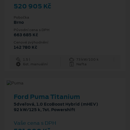
520 905 Kč
Pobočka
Brno
Původní cena s DPH
663 685 Kč
Cenové zvýhodnění
142 780 Kč
1.5 l
73 kW/100 k
6st. manuální
Nafta
Ford Puma Titanium
5dveřová, 1.0 EcoBoost Hybrid (mHEV)
92 kW/125 k, 7st. Powershift
Vaše cena s DPH