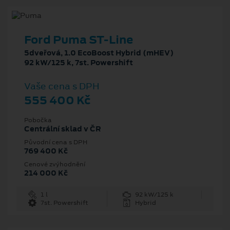
Ford Puma ST-Line
5dveřová, 1.0 EcoBoost Hybrid (mHEV)
92 kW/125 k, 7st. Powershift
Vaše cena s DPH
555 400 Kč
Pobočka
Centrální sklad v ČR
Původní cena s DPH
769 400 Kč
Cenové zvýhodnění
214 000 Kč
1 l
92 kW/125 k
7st. Powershift
Hybrid