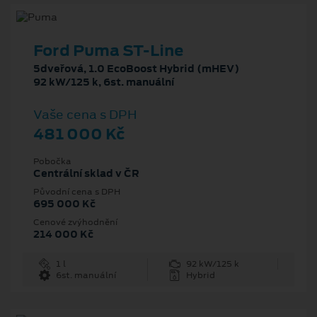
Ford Puma ST-Line
5dveřová, 1.0 EcoBoost Hybrid (mHEV)
92 kW/125 k, 6st. manuální
Vaše cena s DPH
481 000 Kč
Pobočka
Centrální sklad v ČR
Původní cena s DPH
695 000 Kč
Cenové zvýhodnění
214 000 Kč
1 l
92 kW/125 k
6st. manuální
Hybrid