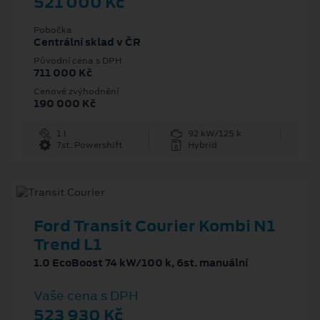
521 000 Kč
Pobočka
Centrální sklad v ČR
Původní cena s DPH
711 000 Kč
Cenové zvýhodnění
190 000 Kč
1 l
92 kW/125 k
7st. Powershift
Hybrid
Ford Transit Courier Kombi N1
Trend L1
1.0 EcoBoost 74 kW/100 k, 6st. manuální
Vaše cena s DPH
523 930 Kč