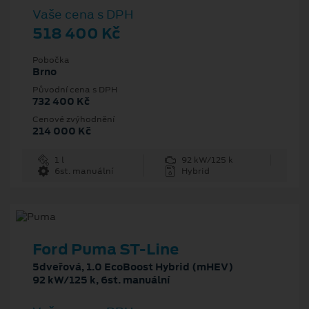
Vaše cena s DPH
518 400 Kč
Pobočka
Brno
Původní cena s DPH
732 400 Kč
Cenové zvýhodnění
214 000 Kč
1 l
92 kW/125 k
6st. manuální
Hybrid
Ford Puma ST-Line
5dveřová, 1.0 EcoBoost Hybrid (mHEV)
92 kW/125 k, 6st. manuální