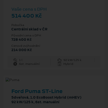
Vaše cena s DPH
514 400 Kč
Pobočka
Centrální sklad v ČR
Původní cena s DPH
728 400 Kč
Cenové zvýhodnění
214 000 Kč
1 l
92 kW/125 k
6st. manuální
Hybrid
Ford Puma ST-Line
5dveřová, 1.0 EcoBoost Hybrid (mHEV)
92 kW/125 k, 6st. manuální