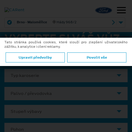
Brno - Maloměřice
Hády 968/2
VYBERTE SI VÁŠ VŮZ
Tato stránka používá cookies, které slouží pro zlepšení uživatelského
zážitku, k analytice i cílení reklamy.
Model
Upravit předvolby
Povolit vše
Typ karoserie
Palivo / převodovka
Stupeň výbavy
Pohon