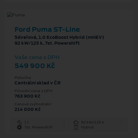
Ford Puma ST-Line
5dveřová, 1.0 EcoBoost Hybrid (mHEV)
92 kW/125 k, 7st. Powershift
Vaše cena s DPH
549 900 Kč
Pobočka
Centrální sklad v ČR
Původní cena s DPH
763 900 Kč
Cenové zvýhodnění
214 000 Kč
1 l
92 kW/125 k
7st. Powershift
Hybrid