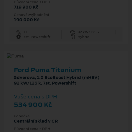
Původní cena s DPH
719 900 Kč
Cenové zvýhodnění
190 000 Kč
1 l
92 kW/125 k
7st. Powershift
Hybrid
Ford Puma Titanium
5dveřová, 1.0 EcoBoost Hybrid (mHEV)
92 kW/125 k, 7st. Powershift
Vaše cena s DPH
534 900 Kč
Pobočka
Centrální sklad v ČR
Původní cena s DPH