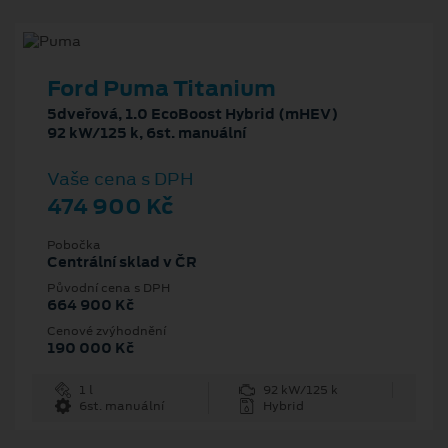
Ford Puma Titanium
5dveřová, 1.0 EcoBoost Hybrid (mHEV)
92 kW/125 k, 6st. manuální
Vaše cena s DPH
474 900 Kč
Pobočka
Centrální sklad v ČR
Původní cena s DPH
664 900 Kč
Cenové zvýhodnění
190 000 Kč
1 l
92 kW/125 k
6st. manuální
Hybrid