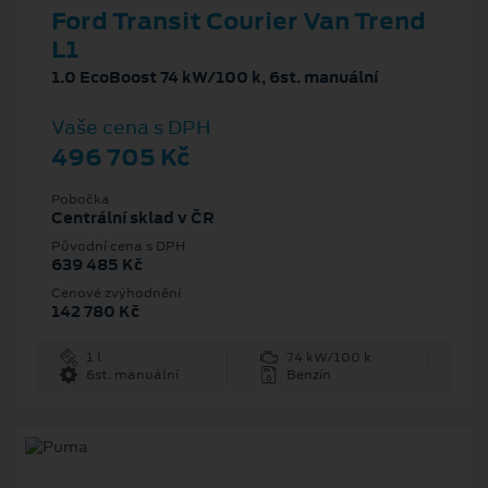
Ford Transit Courier Van Trend
L1
1.0 EcoBoost 74 kW/100 k, 6st. manuální
Vaše cena s DPH
496 705 Kč
Pobočka
Centrální sklad v ČR
Původní cena s DPH
639 485 Kč
Cenové zvýhodnění
142 780 Kč
1 l
74 kW/100 k
6st. manuální
Benzín