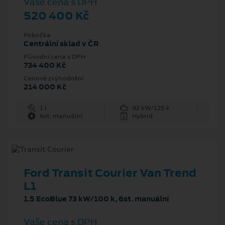
Vaše cena s DPH
520 400 Kč
Pobočka
Centrální sklad v ČR
Původní cena s DPH
734 400 Kč
Cenové zvýhodnění
214 000 Kč
1 l
92 kW/125 k
6st. manuální
Hybrid
Ford Transit Courier Van Trend
L1
1.5 EcoBlue 73 kW/100 k, 6st. manuální
Vaše cena s DPH