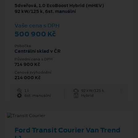
5dveřová, 1.0 EcoBoost Hybrid (mHEV)
92 kW/125 k, 6st. manuální
Vaše cena s DPH
500 900 Kč
Pobočka
Centrální sklad v ČR
Původní cena s DPH
714 900 Kč
Cenové zvýhodnění
214 000 Kč
1 l
92 kW/125 k
6st. manuální
Hybrid
Ford Transit Courier Van Trend