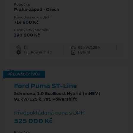
Pobočka
Praha-západ - Ořech
Původní cena s DPH
714 800 Kč
Cenové zvýhodnění
190 000 Kč
1 l
92 kW/125 k
7st. Powershift
Hybrid
PŘEDVÁDĚCÍ VŮZ
Ford Puma ST-Line
5dveřová, 1.0 EcoBoost Hybrid (mHEV)
92 kW/125 k, 7st. Powershift
Předpokládaná cena s DPH
525 000 Kč
Pobočka