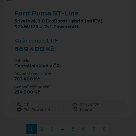
Ford Puma ST-Line
5dveřová, 1.0 EcoBoost Hybrid (mHEV)
92 kW/125 k, 7st. Powershift
Vaše cena s DPH
569 400 Kč
Pobočka
Centrální sklad v ČR
Původní cena s DPH
783 400 Kč
Cenové zvýhodnění
214 000 Kč
1 l
92 kW/125 k
7st. Powershift
Hybrid
1
2
3
4
5
6
7
8