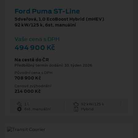
Ford Puma ST-Line
5dveřová, 1.0 EcoBoost Hybrid (mHEV)
92 kW/125 k, 6st. manuální
Vaše cena s DPH
494 900 Kč
Na cestě do ČR
Předběžný termín dodání: 33. týden 2026
Původní cena s DPH
708 900 Kč
Cenové zvýhodnění
214 000 Kč
1 l
92 kW/125 k
6st. manuální
Hybrid