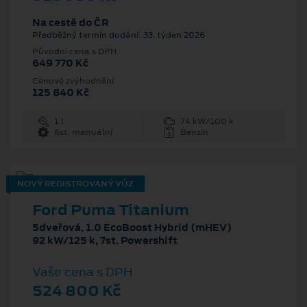
Na cestě do ČR
Předběžný termín dodání: 33. týden 2026
Původní cena s DPH
649 770 Kč
Cenové zvýhodnění
125 840 Kč
1 l
74 kW/100 k
6st. manuální
Benzín
NOVÝ REGISTROVANÝ VŮZ
Ford Puma Titanium
5dveřová, 1.0 EcoBoost Hybrid (mHEV)
92 kW/125 k, 7st. Powershift
Vaše cena s DPH
524 800 Kč