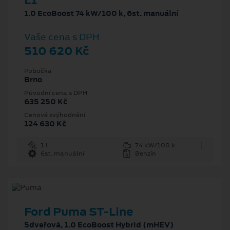
L1
1.0 EcoBoost 74 kW/100 k, 6st. manuální
Vaše cena s DPH
510 620 Kč
Pobočka
Brno
Původní cena s DPH
635 250 Kč
Cenové zvýhodnění
124 630 Kč
1 l
74 kW/100 k
6st. manuální
Benzín
Ford Puma ST-Line
5dveřová, 1.0 EcoBoost Hybrid (mHEV)