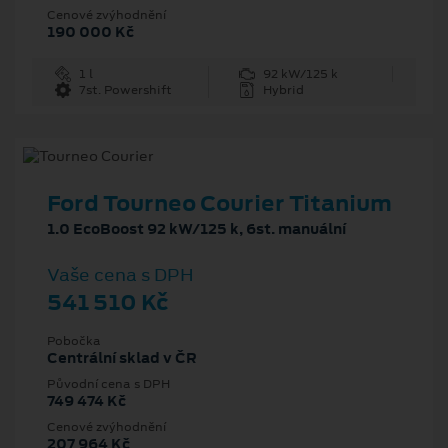
Cenové zvýhodnění
190 000 Kč
1 l
92 kW/125 k
7st. Powershift
Hybrid
Ford Tourneo Courier Titanium
1.0 EcoBoost 92 kW/125 k, 6st. manuální
Vaše cena s DPH
541 510 Kč
Pobočka
Centrální sklad v ČR
Původní cena s DPH
749 474 Kč
Cenové zvýhodnění
207 964 Kč