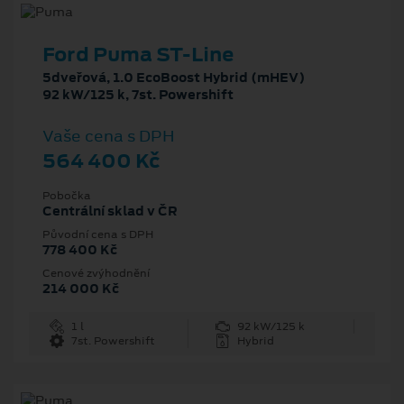
Ford Puma ST-Line
5dveřová, 1.0 EcoBoost Hybrid (mHEV)
92 kW/125 k, 7st. Powershift
Vaše cena s DPH
564 400 Kč
Pobočka
Centrální sklad v ČR
Původní cena s DPH
778 400 Kč
Cenové zvýhodnění
214 000 Kč
1 l
92 kW/125 k
7st. Powershift
Hybrid