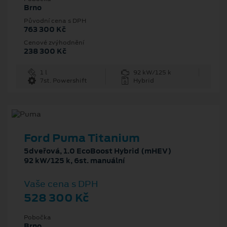
Brno
Původní cena s DPH
763 300 Kč
Cenové zvýhodnění
238 300 Kč
1 l
92 kW/125 k
7st. Powershift
Hybrid
Ford Puma Titanium
5dveřová, 1.0 EcoBoost Hybrid (mHEV)
92 kW/125 k, 6st. manuální
Vaše cena s DPH
528 300 Kč
Pobočka
Brno