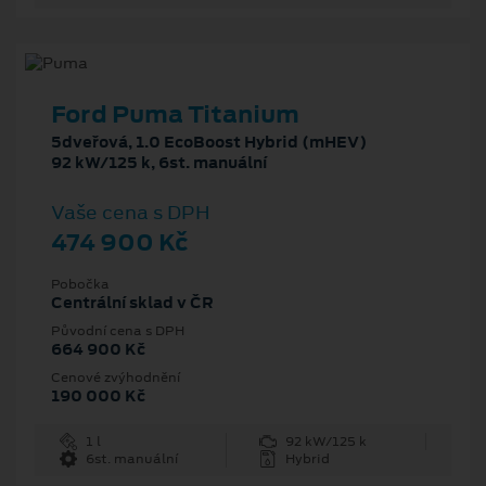
Ford Puma Titanium
5dveřová, 1.0 EcoBoost Hybrid (mHEV)
92 kW/125 k, 6st. manuální
Vaše cena s DPH
474 900 Kč
Pobočka
Centrální sklad v ČR
Původní cena s DPH
664 900 Kč
Cenové zvýhodnění
190 000 Kč
1 l
92 kW/125 k
6st. manuální
Hybrid