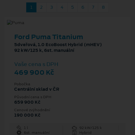
1
2
3
4
5
6
7
8
Ford Puma Titanium
5dveřová, 1.0 EcoBoost Hybrid (mHEV)
92 kW/125 k, 6st. manuální
Vaše cena s DPH
469 900 Kč
Pobočka
Centrální sklad v ČR
Původní cena s DPH
659 900 Kč
Cenové zvýhodnění
190 000 Kč
1 l
92 kW/125 k
6st. manuální
Hybrid