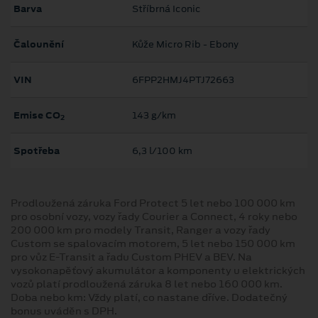
Barva
Stříbrná Iconic
Čalounění
Kůže Micro Rib - Ebony
VIN
6FPP2HMJ4PTJ72663
Emise CO
143 g/km
2
Spotřeba
6,3 l/100 km
Prodloužená záruka Ford Protect 5 let nebo 100 000 km
pro osobní vozy, vozy řady Courier a Connect, 4 roky nebo
200 000 km pro modely Transit, Ranger a vozy řady
Custom se spalovacím motorem, 5 let nebo 150 000 km
pro vůz E-Transit a řadu Custom PHEV a BEV. Na
vysokonapěťový akumulátor a komponenty u elektrických
vozů platí prodloužená záruka 8 let nebo 160 000 km.
Doba nebo km: Vždy platí, co nastane dříve. Dodatečný
bonus uváděn s DPH.