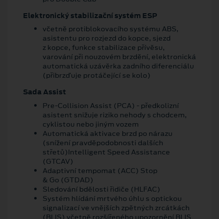
Elektronický stabilizační systém ESP
včetně protiblokovacího systému ABS,
asistentu pro rozjezd do kopce, sjezd
z kopce, funkce stabilizace přívěsu,
varování při nouzovém brzdění, elektronická
automatická uzávěrka zadního diferenciálu
(přibrzďuje protáčející se kolo)
Sada Assist
Pre-Collision Assist (PCA) - předkolizní
asistent snižuje riziko nehody s chodcem,
cyklistou nebo jiným vozem
Automatická aktivace brzd po nárazu
(snížení pravděpodobnosti dalších
střetů)Intelligent Speed Assistance
(GTCAV)
Adaptivní tempomat (ACC) Stop
& Go (GTDAD)
Sledování bdělosti řidiče (HLFAC)
Systém hlídání mrtvého úhlu s optickou
signalizací ve vnějších zpětných zrcátkách
(BLIS) včetně rozšířeného upozornění BLIS