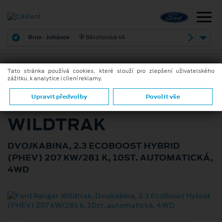
Brno - Juliánov
Bělohorská 46
Tato stránka používá cookies, které slouží pro zlepšení uživatelského
zážitku, k analytice i cílení reklamy.
ZPĚT
FORD RANGER
Upravit předvolby
Povolit vše
WILDTRAK
DVOJKABINA, 2.3 ECOBOOST HYBRID
(PHEV) 207 KW/281 K, 10ST. AUTOMATICKÁ,
4WD