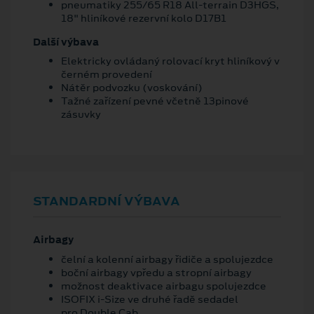
pneumatiky 255/65 R18 All-terrain D3HGS,
18" hliníkové rezervní kolo D17B1
Další výbava
Elektricky ovládaný rolovací kryt hliníkový v
černém provedení
Nátěr podvozku (voskování)
Tažné zařízení pevné včetně 13pinové
zásuvky
STANDARDNÍ VÝBAVA
Airbagy
čelní a kolenní airbagy řidiče a spolujezdce
boční airbagy vpředu a stropní airbagy
možnost deaktivace airbagu spolujezdce
ISOFIX i-Size ve druhé řadě sedadel
pro Double Cab