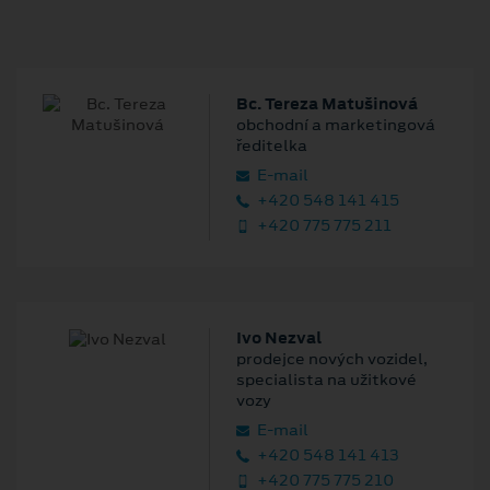
Bc. Tereza Matušinová
obchodní a marketingová
ředitelka
E‑mail
+420 548 141 415
+420 775 775 211
Ivo Nezval
prodejce nových vozidel,
specialista na užitkové
vozy
E‑mail
+420 548 141 413
+420 775 775 210