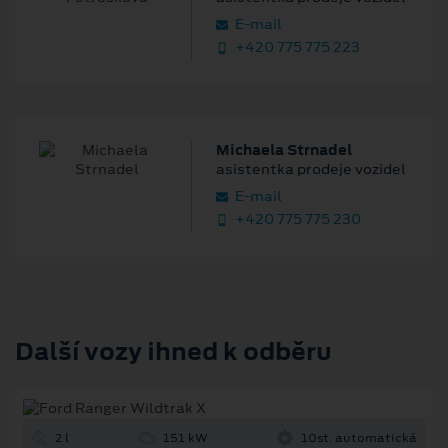
E‑mail
+420 775 775 223
Michaela Strnadel
asistentka prodeje vozidel
E‑mail
+420 775 775 230
Další vozy ihned k odběru
2 l
151 kW
10st. automatická