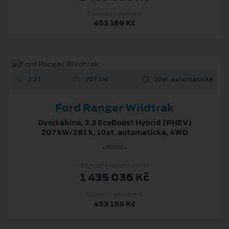
Cenové zvýhodnění
453 169 Kč
2.3 l
207 kW
10st. automatická
Ford Ranger Wildtrak
Dvojkabina, 2.3 EcoBoost Hybrid (PHEV)
207 kW/281 k, 10st. automatická, 4WD
Zvýhodněná cena s DPH
1 435 036 Kč
Cenové zvýhodnění
453 169 Kč