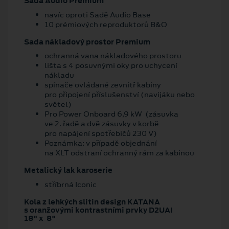
Sada Audio Premium
navíc oproti Sadě Audio Base
10 prémiových reproduktorů B&O
Sada nákladový prostor Premium
ochranná vana nákladového prostoru
lišta s 4 posuvnými oky pro uchycení
nákladu
spínače ovládané zevnitř kabiny
pro připojení příslušenství (navijáku nebo
světel)
Pro Power Onboard 6,9 kW (zásuvka
ve 2. řadě a dvě zásuvky v korbě
pro napájení spotřebičů 230 V)
Poznámka: v případě objednání
na XLT odstraní ochranný rám za kabinou
Metalický lak karoserie
stříbrná Iconic
Kola z lehkých slitin design KATANA
s oranžovými kontrastními prvky D2UAI
18" x 8"