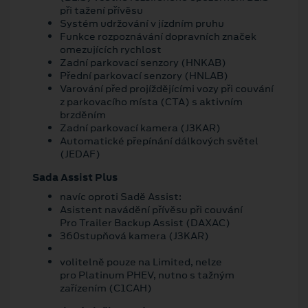
při tažení přívěsu
Systém udržování v jízdním pruhu
Funkce rozpoznávání dopravních značek
omezujících rychlost
Zadní parkovací senzory (HNKAB)
Přední parkovací senzory (HNLAB)
Varování před projíždějícími vozy při couvání
z parkovacího místa (CTA) s aktivním
brzděním
Zadní parkovací kamera (J3KAR)
Automatické přepínání dálkových světel
(JEDAF)
Sada Assist Plus
navíc oproti Sadě Assist:
Asistent navádění přívěsu při couvání
Pro Trailer Backup Assist (DAXAC)
360stupňová kamera (J3KAR)
volitelně pouze na Limited, nelze
pro Platinum PHEV, nutno s tažným
zařízením (C1CAH)