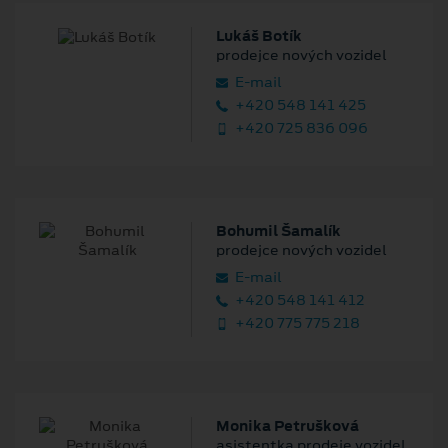
Lukáš Botík
prodejce nových vozidel
E‑mail
+420 548 141 425
+420 725 836 096
Bohumil Šamalík
prodejce nových vozidel
E‑mail
+420 548 141 412
+420 775 775 218
Monika Petrušková
asistentka prodeje vozidel