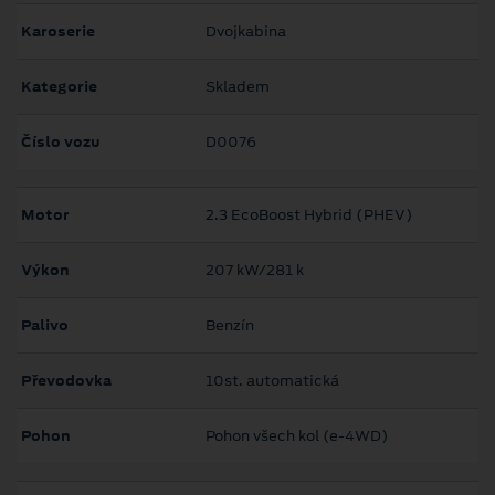
Karoserie
Dvojkabina
Kategorie
Skladem
Číslo vozu
D0076
Motor
2.3 EcoBoost Hybrid (PHEV)
Výkon
207 kW/281 k
Palivo
Benzín
Převodovka
10st. automatická
Pohon
Pohon všech kol (e-4WD)