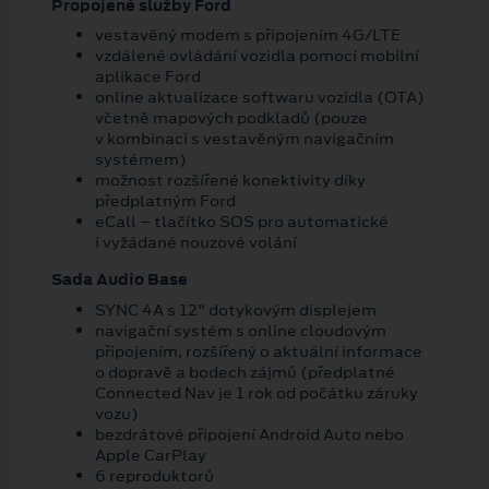
Propojené služby Ford
vestavěný modem s připojením 4G/LTE
vzdálené ovládání vozidla pomocí mobilní
aplikace Ford
online aktualizace softwaru vozidla (OTA)
včetně mapových podkladů (pouze
v kombinaci s vestavěným navigačním
systémem)
možnost rozšířené konektivity díky
předplatným Ford
eCall – tlačítko SOS pro automatické
i vyžádané nouzové volání
Sada Audio Base
SYNC 4A s 12" dotykovým displejem
navigační systém s online cloudovým
připojením, rozšířený o aktuální informace
o dopravě a bodech zájmů (předplatné
Connected Nav je 1 rok od počátku záruky
vozu)
bezdrátové připojení Android Auto nebo
Apple CarPlay
6 reproduktorů