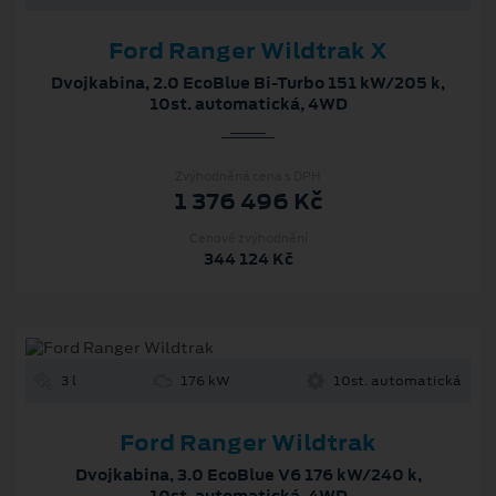
Ford Ranger Wildtrak X
Dvojkabina, 2.0 EcoBlue Bi-Turbo 151 kW/205 k,
10st. automatická, 4WD
Zvýhodněná cena s DPH
1 376 496 Kč
Cenové zvýhodnění
344 124 Kč
3 l
176 kW
10st. automatická
Ford Ranger Wildtrak
Dvojkabina, 3.0 EcoBlue V6 176 kW/240 k,
10st. automatická, 4WD