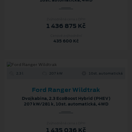
Zvýhodněná cena s DPH
1 436 875 Kč
Cenové zvýhodnění
435 600 Kč
2.3 l
207 kW
10st. automatická
Ford Ranger Wildtrak
Dvojkabina, 2.3 EcoBoost Hybrid (PHEV)
207 kW/281 k, 10st. automatická, 4WD
Zvýhodněná cena s DPH
1 435 036 Kč