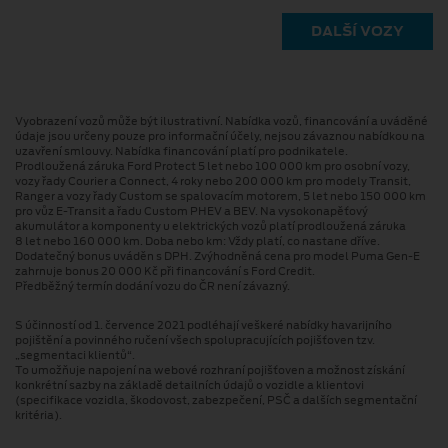
DALŠÍ VOZY
Vyobrazení vozů může být ilustrativní. Nabídka vozů, financování a uváděné
údaje jsou určeny pouze pro informační účely, nejsou závaznou nabídkou na
uzavření smlouvy. Nabídka financování platí pro podnikatele.
Prodloužená záruka Ford Protect 5 let nebo 100 000 km pro osobní vozy,
vozy řady Courier a Connect, 4 roky nebo 200 000 km pro modely Transit,
Ranger a vozy řady Custom se spalovacím motorem, 5 let nebo 150 000 km
pro vůz E-Transit a řadu Custom PHEV a BEV. Na vysokonapěťový
akumulátor a komponenty u elektrických vozů platí prodloužená záruka
8 let nebo 160 000 km. Doba nebo km: Vždy platí, co nastane dříve.
Dodatečný bonus uváděn s DPH. Zvýhodněná cena pro model Puma Gen⁠-⁠E
zahrnuje bonus 20 000 Kč při financování s Ford Credit.
Předběžný termín dodání vozu do ČR není závazný.
S účinností od 1. července 2021 podléhají veškeré nabídky havarijního
pojištění a povinného ručení všech spolupracujících pojišťoven tzv.
„segmentaci klientů“.
To umožňuje napojení na webové rozhraní pojišťoven a možnost získání
konkrétní sazby na základě detailních údajů o vozidle a klientovi
(specifikace vozidla, škodovost, zabezpečení, PSČ a dalších segmentační
kritéria).